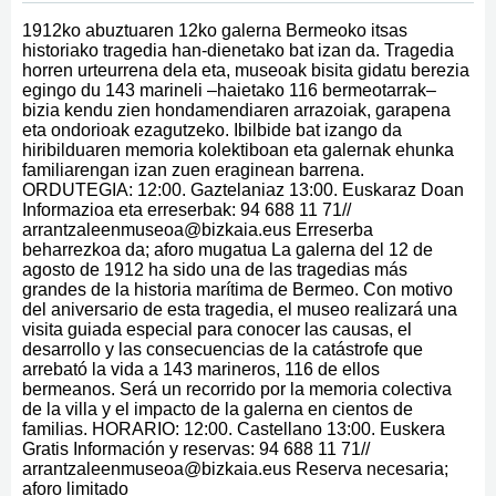
1912ko abuztuaren 12ko galerna Bermeoko itsas
historiako tragedia han-dienetako bat izan da. Tragedia
horren urteurrena dela eta, museoak bisita gidatu berezia
egingo du 143 marineli –haietako 116 bermeotarrak–
bizia kendu zien hondamendiaren arrazoiak, garapena
eta ondorioak ezagutzeko. Ibilbide bat izango da
hiribilduaren memoria kolektiboan eta galernak ehunka
familiarengan izan zuen eraginean barrena.
ORDUTEGIA: 12:00. Gaztelaniaz 13:00. Euskaraz Doan
Informazioa eta erreserbak: 94 688 11 71//
arrantzaleenmuseoa@bizkaia.eus Erreserba
beharrezkoa da; aforo mugatua La galerna del 12 de
agosto de 1912 ha sido una de las tragedias más
grandes de la historia marítima de Bermeo. Con motivo
del aniversario de esta tragedia, el museo realizará una
visita guiada especial para conocer las causas, el
desarrollo y las consecuencias de la catástrofe que
arrebató la vida a 143 marineros, 116 de ellos
bermeanos. Será un recorrido por la memoria colectiva
de la villa y el impacto de la galerna en cientos de
familias. HORARIO: 12:00. Castellano 13:00. Euskera
Gratis Información y reservas: 94 688 11 71//
arrantzaleenmuseoa@bizkaia.eus Reserva necesaria;
aforo limitado