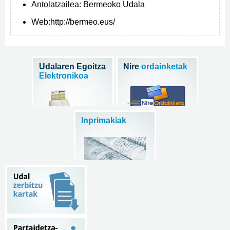
Antolatzailea:
Bermeoko Udala
Web:
http://bermeo.eus/
Udalaren Egoitza
Nire
ordainketak
Elektronikoa
Inprimakiak