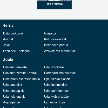
Plan orokorra
Herria
Datu orokorrak
Garraioa
Auzoak
Kultura ekintzak
Jaiak
Bermeoko portua
Lanbidea/Enplegua
Azokak eta merkatuak
Udala
Udalaren eraketa
Udal izapideak
Udalaren zerbitzu Kartak
Partehartzeko aukerak
Herritarren asetasun maila
Epe luzeko planak
Udal araudiak
Udal inprimakiak
Udal erabagiak
Udal aurrekontuak
Udal telefonoak
Udal web ofizialak
Argitalpenak
Lan eskaintzak