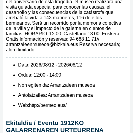
del aniversario de esta tragedia, el museo realizará una
visita guiada especial para conocer las causas, el
desarrollo y las consecuencias de la catástrofe que
arrebató la vida a 143 marineros, 116 de ellos
bermeanos. Será un recorrido por la memoria colectiva
de la villa y el impacto de la galerna en cientos de
familias. HORARIO: 12:00. Castellano 13:00. Euskera
Gratis Información y reservas: 94 688 11 71//
arrantzaleenmuseoa@bizkaia.eus Reserva necesaria;
aforo limitado
Data:
2026/08/12 - 2026/08/12
Ordua:
12:00 - 14:00
Non egiten da:
Arrantzaleen museoa
Antolatzailea:
Arrantzaleen museoa
Web:
http://bermeo.eus/
Ekitaldia / Evento 1912KO
GALARRENAREN URTEURRENA