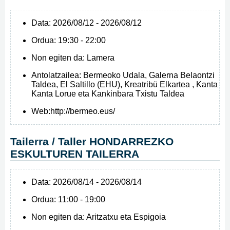
Data:
2026/08/12 - 2026/08/12
Ordua:
19:30 - 22:00
Non egiten da:
Lamera
Antolatzailea:
Bermeoko Udala, Galerna Belaontzi
Taldea, El Saltillo (EHU), Kreatribü Elkartea , Kanta
Kanta Lorue eta Kankinbara Txistu Taldea
Web:
http://bermeo.eus/
Tailerra / Taller HONDARREZKO
ESKULTUREN TAILERRA
Data:
2026/08/14 - 2026/08/14
Ordua:
11:00 - 19:00
Non egiten da:
Aritzatxu eta Espigoia