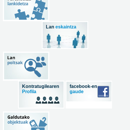
Lan
eskaintza
Kontratugilearen
facebook-en
Profila
gaude