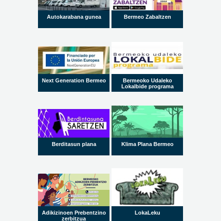
Autokarabana gunea
Bermeo Zabaltzen
Next Generation Bermeo
Bermeoko Udaleko
Lokalbide programa
Berditasun plana
Klima Plana Bermeo
Adikizinoen Prebentzino
LokaLeku
zerbitzua