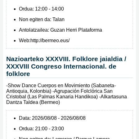
Ordua:
12:00 - 14:00
Non egiten da:
Talan
Antolatzailea:
Guzan Herri Plataforma
Web:
http://bermeo.eus/
Nazioarteko XXXVIII. Folklore jaialdia /
XXXVIII Congreso Internacional. de
folklore
-Show Dance Cuerpos en Movimiento (Sabaneta-
Antioquia, Kolonbia) -Agrupación Folclórica San
Cristobal (Las Palmas Kanaria Handikoa) -Alkartasuna
Dantza Taldea (Bermeo)
Data:
2026/08/08 - 2026/08/08
Ordua:
21:00 - 23:00