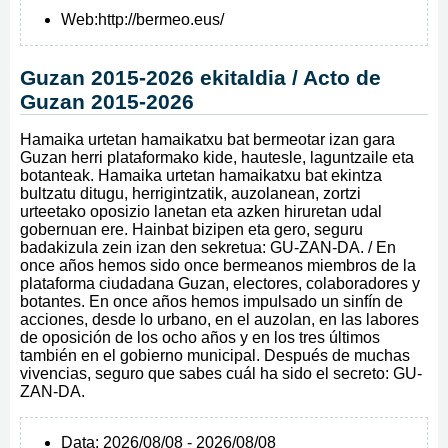
Web:
http://bermeo.eus/
Guzan 2015-2026 ekitaldia / Acto de
Guzan 2015-2026
Hamaika urtetan hamaikatxu bat bermeotar izan gara
Guzan herri plataformako kide, hautesle, laguntzaile eta
botanteak. Hamaika urtetan hamaikatxu bat ekintza
bultzatu ditugu, herrigintzatik, auzolanean, zortzi
urteetako oposizio lanetan eta azken hiruretan udal
gobernuan ere. Hainbat bizipen eta gero, seguru
badakizula zein izan den sekretua: GU-ZAN-DA. / En
once años hemos sido once bermeanos miembros de la
plataforma ciudadana Guzan, electores, colaboradores y
botantes. En once años hemos impulsado un sinfín de
acciones, desde lo urbano, en el auzolan, en las labores
de oposición de los ocho años y en los tres últimos
también en el gobierno municipal. Después de muchas
vivencias, seguro que sabes cuál ha sido el secreto: GU-
ZAN-DA.
Data:
2026/08/08 - 2026/08/08