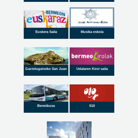
Euskera Saila
Musika eskola
Gaztelugatxeko San Juan
Udalaren Kirol saila
Bermibusa
010