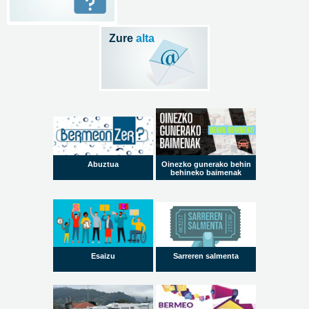
Zure
alta
Abuztua
Oinezko gunerako behin
behineko baimenak
Esaizu
Sarreren salmenta