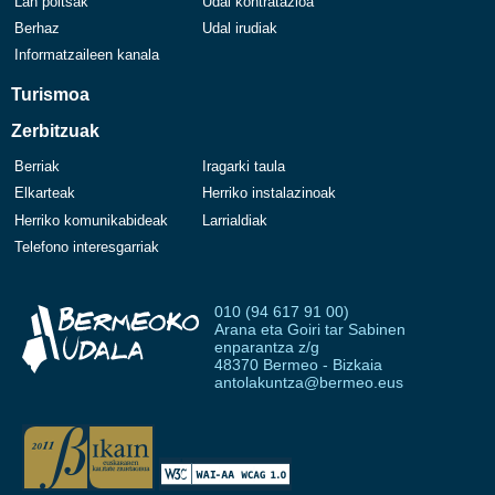
Lan poltsak
Udal kontratazioa
Berhaz
Udal irudiak
Informatzaileen kanala
Turismoa
Zerbitzuak
Berriak
Iragarki taula
Elkarteak
Herriko instalazinoak
Herriko komunikabideak
Larrialdiak
Telefono interesgarriak
010 (94 617 91 00)
Arana eta Goiri tar Sabinen
enparantza z/g
48370 Bermeo - Bizkaia
antolakuntza@bermeo.eus