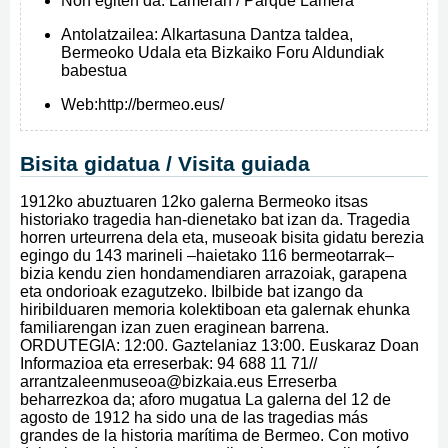
Non egiten da:
Lameran / Parque Lamera
Antolatzailea:
Alkartasuna Dantza taldea,
Bermeoko Udala eta Bizkaiko Foru Aldundiak
babestua
Web:
http://bermeo.eus/
Bisita gidatua / Visita guiada
1912ko abuztuaren 12ko galerna Bermeoko itsas
historiako tragedia han-dienetako bat izan da. Tragedia
horren urteurrena dela eta, museoak bisita gidatu berezia
egingo du 143 marineli –haietako 116 bermeotarrak–
bizia kendu zien hondamendiaren arrazoiak, garapena
eta ondorioak ezagutzeko. Ibilbide bat izango da
hiribilduaren memoria kolektiboan eta galernak ehunka
familiarengan izan zuen eraginean barrena.
ORDUTEGIA: 12:00. Gaztelaniaz 13:00. Euskaraz Doan
Informazioa eta erreserbak: 94 688 11 71//
arrantzaleenmuseoa@bizkaia.eus Erreserba
beharrezkoa da; aforo mugatua La galerna del 12 de
agosto de 1912 ha sido una de las tragedias más
grandes de la historia marítima de Bermeo. Con motivo