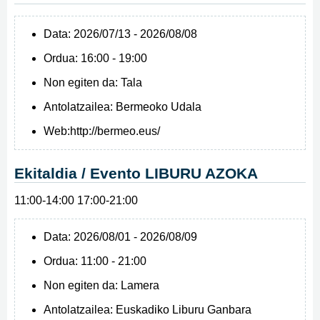
Data:
2026/07/13 - 2026/08/08
Ordua:
16:00 - 19:00
Non egiten da:
Tala
Antolatzailea:
Bermeoko Udala
Web:
http://bermeo.eus/
Ekitaldia / Evento LIBURU AZOKA
11:00-14:00 17:00-21:00
Data:
2026/08/01 - 2026/08/09
Ordua:
11:00 - 21:00
Non egiten da:
Lamera
Antolatzailea:
Euskadiko Liburu Ganbara