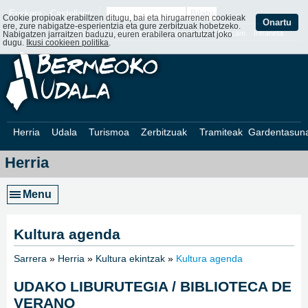
Euskera
Castellano
Cookie propioak erabiltzen ditugu, bai eta hirugarrenen cookieak
Onartu
ere, zure nabigatze-esperientzia eta gure zerbitzuak hobetzeko.
Web Mapa
Web ofizialak
Kontaktatu
Webcam
Intraneta
Nabigatzen jarraitzen baduzu, euren erabilera onartutzat joko
dugu.
Ikusi cookieen politika
.
Herria
Udala
Turismoa
Zerbitzuak
Tramiteak
Gardentasun
Herria
Menu
Kultura agenda
Sarrera
»
Herria
»
Kultura ekintzak
»
Kultura agenda
»
UDAKO LIBURUTEGIA / BIBLIOTECA DE
VERANO