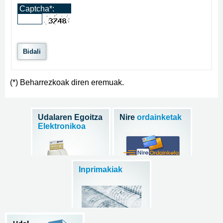
Captcha*:
(*) Beharrezkoak diren eremuak.
Udalaren Egoitza
Nire
ordainketak
Elektronikoa
Inprimakiak