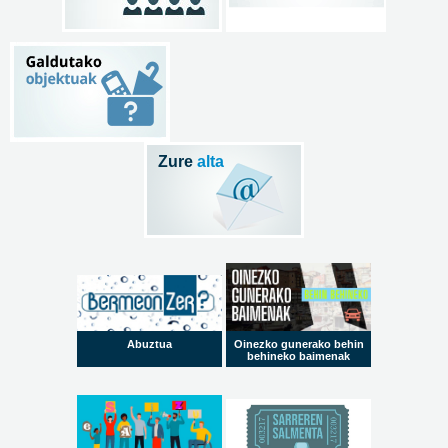
Zure
alta
Abuztua
Oinezko gunerako behin
behineko baimenak