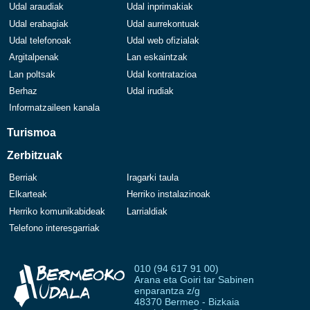
Udal araudiak
Udal inprimakiak
Udal erabagiak
Udal aurrekontuak
Udal telefonoak
Udal web ofizialak
Argitalpenak
Lan eskaintzak
Lan poltsak
Udal kontratazioa
Berhaz
Udal irudiak
Informatzaileen kanala
Turismoa
Zerbitzuak
Berriak
Iragarki taula
Elkarteak
Herriko instalazinoak
Herriko komunikabideak
Larrialdiak
Telefono interesgarriak
010 (94 617 91 00)
Arana eta Goiri tar Sabinen
enparantza z/g
48370 Bermeo - Bizkaia