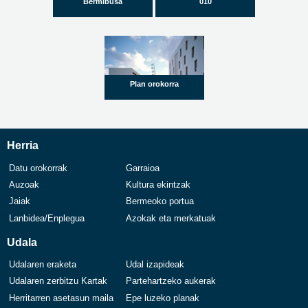
Bermibusa
010
Plan orokorra
Herria
Datu orokorrak
Garraioa
Auzoak
Kultura ekintzak
Jaiak
Bermeoko portua
Lanbidea/Enplegua
Azokak eta merkatuak
Udala
Udalaren eraketa
Udal izapideak
Udalaren zerbitzu Kartak
Partehartzeko aukerak
Herritarren asetasun maila
Epe luzeko planak