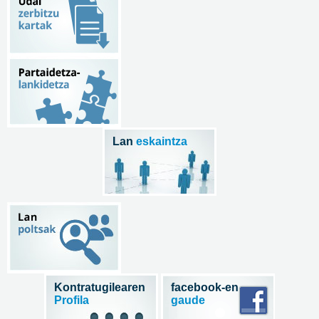
Lan
eskaintza
Kontratugilearen
facebook-en
Profila
gaude