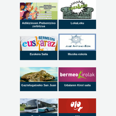
Adikizinoen Prebentzino
LokaLeku
zerbitzua
Euskera Saila
Musika eskola
Gaztelugatxeko San Juan
Udalaren Kirol saila