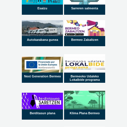
Esaizu
Sarreren salmenta
Autokarabana gunea
Bermeo Zabaltzen
Next Generation Bermeo
Bermeoko Udaleko
Lokalbide programa
Berditasun plana
Klima Plana Bermeo