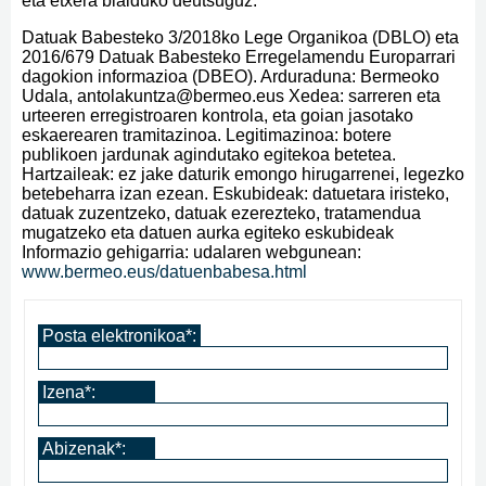
eta etxera bialduko deutsuguz.
Datuak Babesteko 3/2018ko Lege Organikoa (DBLO) eta
2016/679 Datuak Babesteko Erregelamendu Europarrari
dagokion informazioa (DBEO). Arduraduna: Bermeoko
Udala, antolakuntza@bermeo.eus Xedea: sarreren eta
urteeren erregistroaren kontrola, eta goian jasotako
eskaerearen tramitazinoa. Legitimazinoa: botere
publikoen jardunak agindutako egitekoa betetea.
Hartzaileak: ez jake daturik emongo hirugarrenei, legezko
betebeharra izan ezean. Eskubideak: datuetara iristeko,
datuak zuzentzeko, datuak ezerezteko, tratamendua
mugatzeko eta datuen aurka egiteko eskubideak
Informazio gehigarria: udalaren webgunean:
www.bermeo.eus/datuenbabesa.html
Posta elektronikoa*:
Izena*:
Abizenak*: