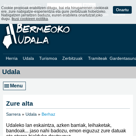
Euskera
Castellano
Cookie propioak erabiltzen ditugu, bai eta hirugarrenen cookieak
Onartu
ere, zure nabigatze-esperientzia eta gure zerbitzuak hobetzeko.
Web Mapa
Web ofizialak
Kontaktatu
Webcam
Intraneta
Nabigatzen jarraitzen baduzu, euren erabilera onartutzat joko
dugu.
Ikusi cookieen politika
.
Herria
Udala
Turismoa
Zerbitzuak
Tramiteak
Gardentasun
Udala
Menu
Zure alta
Sarrera
»
Udala
»
Berhaz
»
Udaleko lan eskaintza, azken barriak, leihaketak,
bandoak... jaso nahi badozu, emon eiguzuz zure datuak