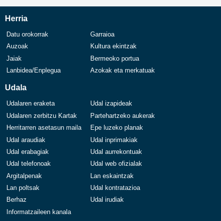
Herria
Datu orokorrak
Garraioa
Auzoak
Kultura ekintzak
Jaiak
Bermeoko portua
Lanbidea/Enplegua
Azokak eta merkatuak
Udala
Udalaren eraketa
Udal izapideak
Udalaren zerbitzu Kartak
Partehartzeko aukerak
Herritarren asetasun maila
Epe luzeko planak
Udal araudiak
Udal inprimakiak
Udal erabagiak
Udal aurrekontuak
Udal telefonoak
Udal web ofizialak
Argitalpenak
Lan eskaintzak
Lan poltsak
Udal kontratazioa
Berhaz
Udal irudiak
Informatzaileen kanala