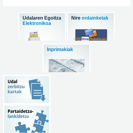
Udalaren Egoitza
Nire
ordainketak
Elektronikoa
Inprimakiak