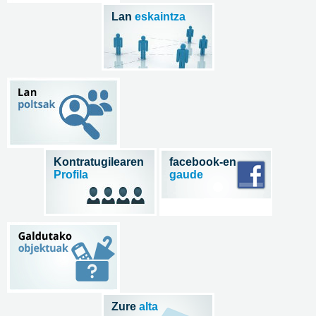
Lan
eskaintza
Kontratugilearen
facebook-en
Profila
gaude
Zure
alta