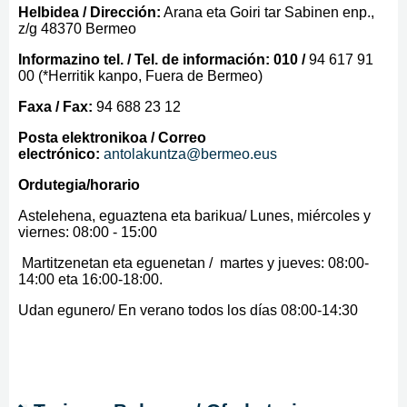
Helbidea / Dirección:
Arana eta Goiri tar Sabinen enp.,
z/g 48370 Bermeo
Informazino tel. / Tel. de información: 010 /
94 617 91
00 (*Herritik kanpo, Fuera de Bermeo)
Faxa / Fax:
94 688 23 12
Posta elektronikoa / Correo
electrónico:
antolakuntza@bermeo.eus
Ordutegia/horario
Astelehena, eguaztena eta barikua/ Lunes, miércoles y
viernes: 08:00 - 15:00
Martitzenetan eta eguenetan / martes y jueves: 08:00-
14:00 eta 16:00-18:00.
Udan egunero/ En verano todos los días 08:00-14:30