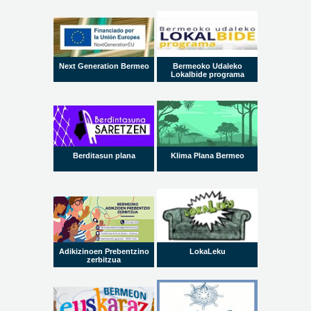
Next Generation Bermeo
Bermeoko Udaleko
Lokalbide programa
Berditasun plana
Klima Plana Bermeo
Adikizinoen Prebentzino
LokaLeku
zerbitzua