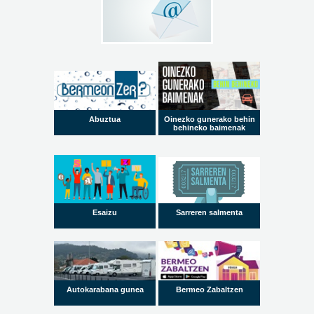
Abuztua
Oinezko gunerako behin
behineko baimenak
Esaizu
Sarreren salmenta
Autokarabana gunea
Bermeo Zabaltzen