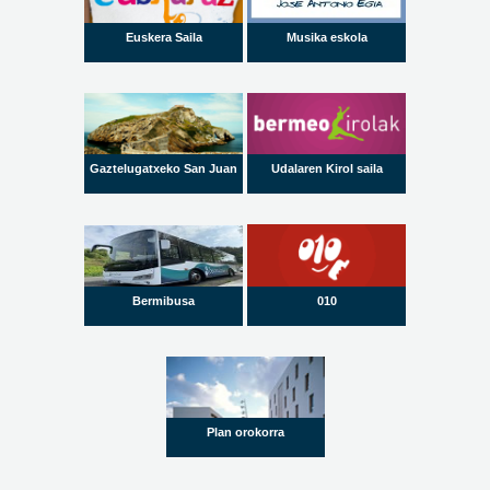
Euskera Saila
Musika eskola
Gaztelugatxeko San Juan
Udalaren Kirol saila
Bermibusa
010
Plan orokorra