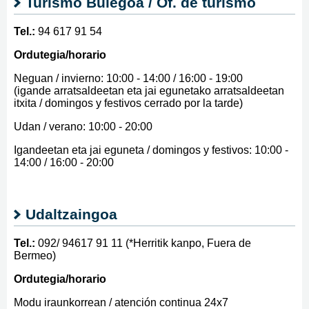
Turismo Bulegoa / Of. de turismo
Tel.:
94 617 91 54
Ordutegia/horario
Neguan / invierno: 10:00 - 14:00 / 16:00 - 19:00
(igande arratsaldeetan eta jai egunetako arratsaldeetan
itxita / domingos y festivos cerrado por la tarde)
Udan / verano: 10:00 - 20:00
Igandeetan eta jai eguneta / domingos y festivos: 10:00 -
14:00 / 16:00 - 20:00
Udaltzaingoa
Tel.:
092/ 94617 91 11 (*Herritik kanpo, Fuera de
Bermeo)
Ordutegia/horario
Modu iraunkorrean / atención continua 24x7