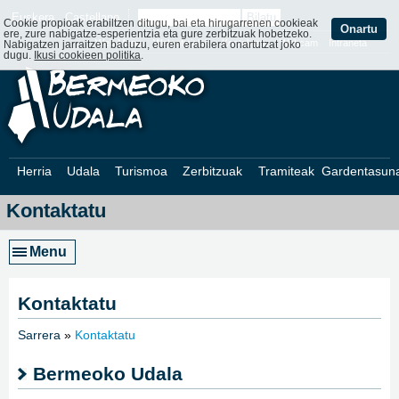
Euskera
Castellano
Cookie propioak erabiltzen ditugu, bai eta hirugarrenen cookieak
Onartu
ere, zure nabigatze-esperientzia eta gure zerbitzuak hobetzeko.
Web Mapa
Web ofizialak
Kontaktatu
Webcam
Intraneta
Nabigatzen jarraitzen baduzu, euren erabilera onartutzat joko
dugu.
Ikusi cookieen politika
.
Herria
Udala
Turismoa
Zerbitzuak
Tramiteak
Gardentasun
Kontaktatu
Menu
Kontaktatu
Sarrera
»
Kontaktatu
»
Bermeoko Udala