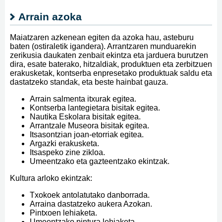
Arrain azoka
Maiatzaren azkenean egiten da azoka hau, asteburu
baten (ostiraletik igandera). Arrantzaren munduarekin
zerikusia daukaten zenbait ekintza eta jarduera burutzen
dira, esate baterako, hitzaldiak, produktuen eta zerbitzuen
erakusketak, kontserba enpresetako produktuak saldu eta
dastatzeko standak, eta beste hainbat gauza.
Arrain salmenta itxurak egitea.
Kontserba lantegietara bisitak egitea.
Nautika Eskolara bisitak egitea.
Arrantzale Museora bisitak egitea.
Itsasontzian joan-etorriak egitea.
Argazki erakusketa.
Itsaspeko zine zikloa.
Umeentzako eta gazteentzako ekintzak.
Kultura arloko ekintzak:
Txokoek antolatutako danborrada.
Arraina dastatzeko aukera Azokan.
Pintxoen lehiaketa.
Umeentzako pintura lehiaketa.