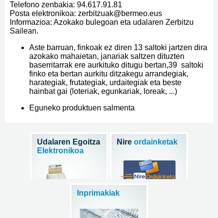
Telefono zenbakia: 94.617.91.81
Posta elektronikoa: zerbitzuak@bermeo.eus
Informazioa: Azokako bulegoan eta udalaren Zerbitzu
Sailean.
Aste barruan, finkoak ez diren 13 saltoki jartzen dira
azokako mahaietan, janariak saltzen dituzten
baserritarrak ere aurkituko ditugu bertan,39 saltoki
finko eta bertan aurkitu ditzakegu arrandegiak,
harategiak, frutategiak, urdaitegiak eta beste
hainbat gai (loteriak, egunkariak, loreak, ...)
Eguneko produktuen salmenta
Udalaren Egoitza
Nire
ordainketak
Elektronikoa
Inprimakiak