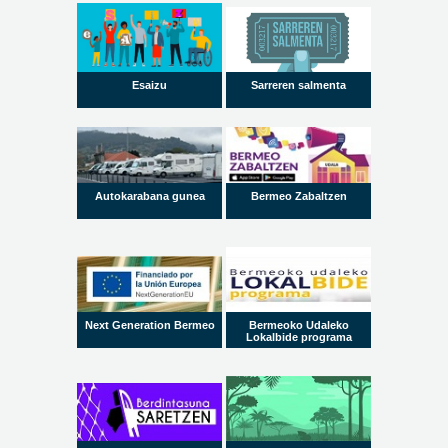
Esaizu
Sarreren salmenta
Autokarabana gunea
Bermeo Zabaltzen
Next Generation Bermeo
Bermeoko Udaleko
Lokalbide programa