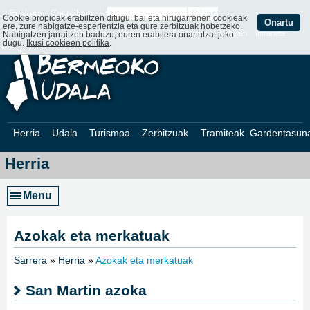
Euskera
Castellano
Cookie propioak erabiltzen ditugu, bai eta hirugarrenen cookieak
Onartu
ere, zure nabigatze-esperientzia eta gure zerbitzuak hobetzeko.
Web Mapa
Web ofizialak
Kontaktatu
Webcam
Intraneta
Nabigatzen jarraitzen baduzu, euren erabilera onartutzat joko
dugu.
Ikusi cookieen politika
.
Herria
Udala
Turismoa
Zerbitzuak
Tramiteak
Gardentasun
Herria
Menu
Azokak eta merkatuak
Sarrera
»
Herria
»
Azokak eta merkatuak
»
San Martin azoka