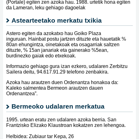
(Portale) egiten zen azoka hau. 1988. urtetik hona egiten
da Lameran, leku gehiago dagoelak
Astearteetako merkatu txikia
Astero egiten da azokatxo hau Goiko Plaza
inguruan. Hainbat postu jartzen dituzte eta hauetatik %
80an ehungintza, oinetakoak eta osagarriak saltzen
dituzte, % 15an janariak eta gainerako %5ean,
burdinezko gaiak edo etxekoak.
Informazio gehiago gura izan ezkero, udalaren Zerbitzu
Sailera deitu, 94.617.91.29 telefono zenbakira.
Azoka hau arautzen duen Ordenantza honakoa da:
Kaleko salmentea Bermeon arautzen dauen
Ordenantzea”.
Bermeoko udalaren merkatua
1995. urtean eratu zen udalaren azoka berria. San
Frantzisko Elizako Klaustroan kokatzen zen lehengoa.
Helbidea: Zubiaur tar Kepa, 26