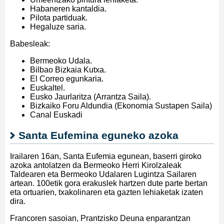
Habaneren kantaldia.
Pilota partiduak.
Hegaluze saria.
Babesleak:
Bermeoko Udala.
Bilbao Bizkaia Kutxa.
El Correo egunkaria.
Euskaltel.
Eusko Jaurlaritza (Arrantza Saila).
Bizkaiko Foru Aldundia (Ekonomia Sustapen Saila)
Canal Euskadi
Santa Eufemina eguneko azoka
Irailaren 16an, Santa Eufemia egunean, baserri giroko
azoka antolatzen da Bermeoko Herri Kirolzaleak
Taldearen eta Bermeoko Udalaren Lugintza Sailaren
artean. 100etik gora erakuslek hartzen dute parte bertan
eta ortuarien, txakolinaren eta gazten lehiaketak izaten
dira.
Francoren sasoian, Prantzisko Deuna enparantzan