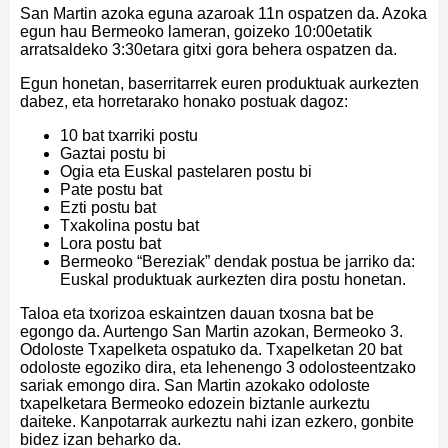
San Martin azoka eguna azaroak 11n ospatzen da. Azoka
egun hau Bermeoko lameran, goizeko 10:00etatik
arratsaldeko 3:30etara gitxi gora behera ospatzen da.
Egun honetan, baserritarrek euren produktuak aurkezten
dabez, eta horretarako honako postuak dagoz:
10 bat txarriki postu
Gaztai postu bi
Ogia eta Euskal pastelaren postu bi
Pate postu bat
Ezti postu bat
Txakolina postu bat
Lora postu bat
Bermeoko “Bereziak” dendak postua be jarriko da:
Euskal produktuak aurkezten dira postu honetan.
Taloa eta txorizoa eskaintzen dauan txosna bat be
egongo da. Aurtengo San Martin azokan, Bermeoko 3.
Odoloste Txapelketa ospatuko da. Txapelketan 20 bat
odoloste egoziko dira, eta lehenengo 3 odolosteentzako
sariak emongo dira. San Martin azokako odoloste
txapelketara Bermeoko edozein biztanle aurkeztu
daiteke. Kanpotarrak aurkeztu nahi izan ezkero, gonbite
bidez izan beharko da.