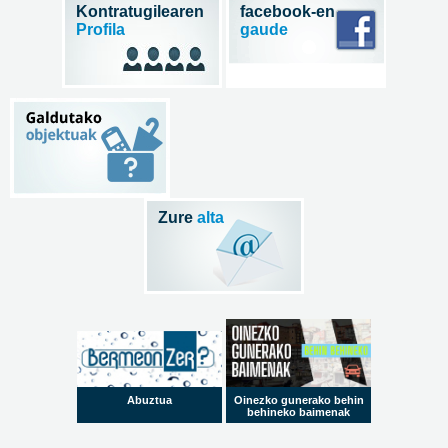
Kontratugilearen
facebook-en
Profila
gaude
Zure
alta
Abuztua
Oinezko gunerako behin
behineko baimenak