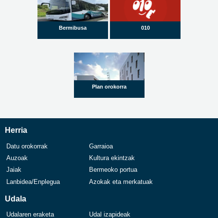
Bermibusa
010
Plan orokorra
Herria
Datu orokorrak
Garraioa
Auzoak
Kultura ekintzak
Jaiak
Bermeoko portua
Lanbidea/Enplegua
Azokak eta merkatuak
Udala
Udalaren eraketa
Udal izapideak