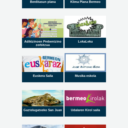
Berditasun plana
Klima Plana Bermeo
Adikizinoen Prebentzino
LokaLeku
zerbitzua
Euskera Saila
Musika eskola
Gaztelugatxeko San Juan
Udalaren Kirol saila