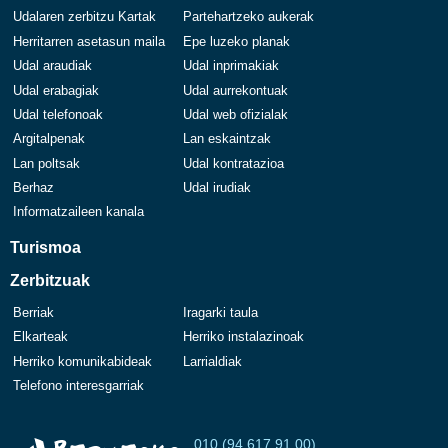
Udalaren zerbitzu Kartak
Partehartzeko aukerak
Herritarren asetasun maila
Epe luzeko planak
Udal araudiak
Udal inprimakiak
Udal erabagiak
Udal aurrekontuak
Udal telefonoak
Udal web ofizialak
Argitalpenak
Lan eskaintzak
Lan poltsak
Udal kontratazioa
Berhaz
Udal irudiak
Informatzaileen kanala
Turismoa
Zerbitzuak
Berriak
Iragarki taula
Elkarteak
Herriko instalazinoak
Herriko komunikabideak
Larrialdiak
Telefono interesgarriak
010 (94 617 91 00)