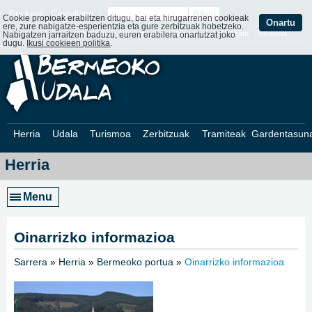
Euskera
Castellano
Cookie propioak erabiltzen ditugu, bai eta hirugarrenen cookieak
Onartu
ere, zure nabigatze-esperientzia eta gure zerbitzuak hobetzeko.
Web Mapa
Web ofizialak
Kontaktatu
Webcam
Intraneta
Nabigatzen jarraitzen baduzu, euren erabilera onartutzat joko
dugu.
Ikusi cookieen politika
.
Herria
Udala
Turismoa
Zerbitzuak
Tramiteak
Gardentasun
Herria
Menu
Oinarrizko informazioa
Sarrera
»
Herria
»
Bermeoko portua
»
Oinarrizko informazioa
»