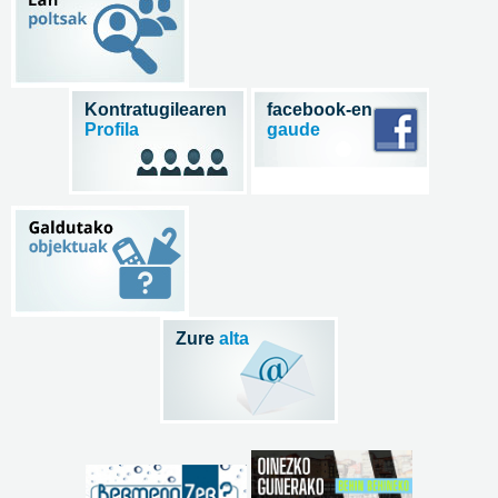
Kontratugilearen
facebook-en
Profila
gaude
Zure
alta