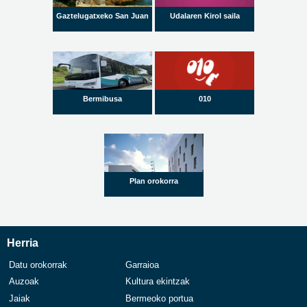
Gaztelugatxeko San Juan
Udalaren Kirol saila
Bermibusa
010
Plan orokorra
Herria
Datu orokorrak
Garraioa
Auzoak
Kultura ekintzak
Jaiak
Bermeoko portua