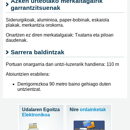
Azken urteotako merkaltagairik
garrantzitsuenak
Siderurgikoak, aluminioa, paper-bobinak, eskaiola
plakak, merkantzia orokorra.
Onartzen ez diren merkatalgaiak: Txatarra eta piloan
daudenak.
Sarrera baldintzak
Portuan onargarria dan untzi-luzerarik handiena: 110 m
Atoiuntzien erabilera:
Derrigorrezkoa 90 metro baino gehiago duten
untzientzat.
Udalaren Egoitza
Nire
ordainketak
Elektronikoa