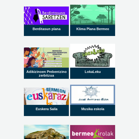
Berditasun plana
Klima Plana Bermeo
Adikizinoen Prebentzino
LokaLeku
zerbitzua
Euskera Saila
Musika eskola