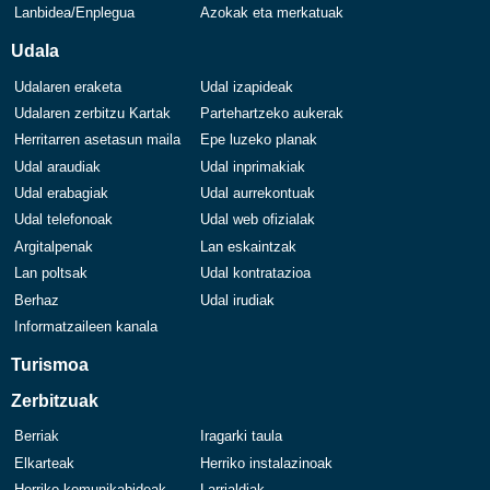
Lanbidea/Enplegua
Azokak eta merkatuak
Udala
Udalaren eraketa
Udal izapideak
Udalaren zerbitzu Kartak
Partehartzeko aukerak
Herritarren asetasun maila
Epe luzeko planak
Udal araudiak
Udal inprimakiak
Udal erabagiak
Udal aurrekontuak
Udal telefonoak
Udal web ofizialak
Argitalpenak
Lan eskaintzak
Lan poltsak
Udal kontratazioa
Berhaz
Udal irudiak
Informatzaileen kanala
Turismoa
Zerbitzuak
Berriak
Iragarki taula
Elkarteak
Herriko instalazinoak
Herriko komunikabideak
Larrialdiak