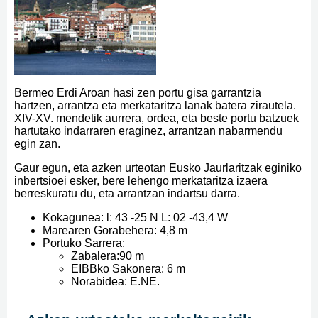
Bermeo Erdi Aroan hasi zen portu gisa garrantzia
hartzen, arrantza eta merkataritza lanak batera zirautela.
XIV-XV. mendetik aurrera, ordea, eta beste portu batzuek
hartutako indarraren eraginez, arrantzan nabarmendu
egin zan.
Gaur egun, eta azken urteotan Eusko Jaurlaritzak eginiko
inbertsioei esker, bere lehengo merkataritza izaera
berreskuratu du, eta arrantzan indartsu darra.
Kokagunea: l: 43 -25 N L: 02 -43,4 W
Marearen Gorabehera: 4,8 m
Portuko Sarrera:
Zabalera:90 m
EIBBko Sakonera: 6 m
Norabidea: E.NE.