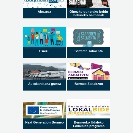
Abuztua
Oinezko gunerako behin
behineko baimenak
Esaizu
Sarreren salmenta
Autokarabana gunea
Bermeo Zabaltzen
Next Generation Bermeo
Bermeoko Udaleko
Lokalbide programa