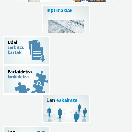
Inprimakiak
Lan
eskaintza