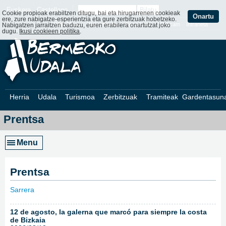
Euskera
Castellano
Cookie propioak erabiltzen ditugu, bai eta hirugarrenen cookieak
Onartu
ere, zure nabigatze-esperientzia eta gure zerbitzuak hobetzeko.
Web Mapa
Web ofizialak
Kontaktatu
Webcam
Intraneta
Nabigatzen jarraitzen baduzu, euren erabilera onartutzat joko
dugu.
Ikusi cookieen politika
.
Herria
Udala
Turismoa
Zerbitzuak
Tramiteak
Gardentasun
Prentsa
Menu
Prentsa
Sarrera
»
12 de agosto, la galerna que marcó para siempre la costa
de Bizkaia