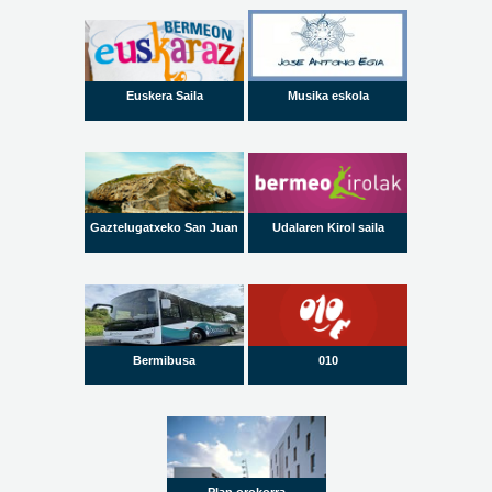
Euskera Saila
Musika eskola
Gaztelugatxeko San Juan
Udalaren Kirol saila
Bermibusa
010