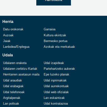
Plan orokorra
Herria
Datu orokorrak
Garraioa
Auzoak
Kultura ekintzak
Jaiak
Bermeoko portua
Lanbidea/Enplegua
Azokak eta merkatuak
Udala
Udalaren eraketa
Udal izapideak
Udalaren zerbitzu Kartak
Partehartzeko aukerak
Herritarren asetasun maila
Epe luzeko planak
Udal araudiak
Udal inprimakiak
Udal erabagiak
Udal aurrekontuak
Udal telefonoak
Udal web ofizialak
Argitalpenak
Lan eskaintzak
Lan poltsak
Udal kontratazioa