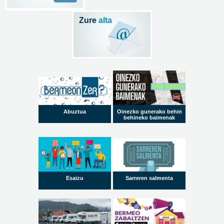
Zure
alta
Abuztua
Oinezko gunerako behin
behineko baimenak
Esaizu
Sarreren salmenta