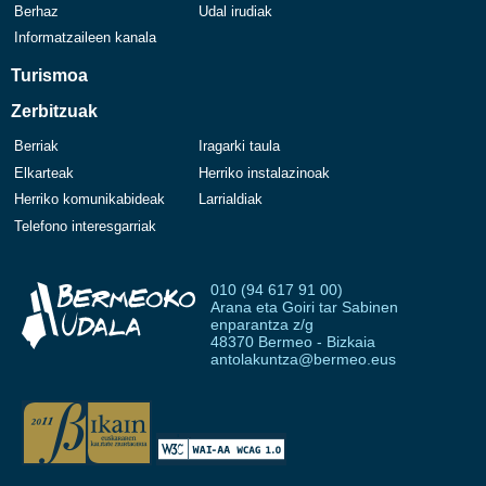
Berhaz
Udal irudiak
Informatzaileen kanala
Turismoa
Zerbitzuak
Berriak
Iragarki taula
Elkarteak
Herriko instalazinoak
Herriko komunikabideak
Larrialdiak
Telefono interesgarriak
010 (94 617 91 00)
Arana eta Goiri tar Sabinen
enparantza z/g
48370 Bermeo - Bizkaia
antolakuntza@bermeo.eus