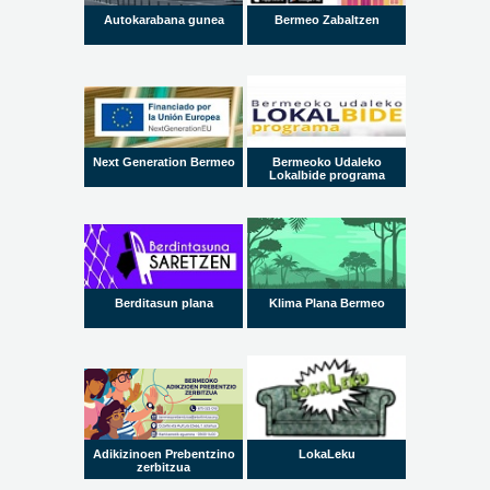
Autokarabana gunea
Bermeo Zabaltzen
Next Generation Bermeo
Bermeoko Udaleko
Lokalbide programa
Berditasun plana
Klima Plana Bermeo
Adikizinoen Prebentzino
LokaLeku
zerbitzua