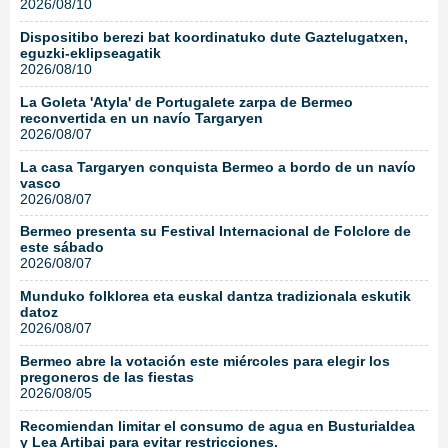
2026/08/10
Dispositibo berezi bat koordinatuko dute Gaztelugatxen,
eguzki-eklipseagatik
2026/08/10
La Goleta 'Atyla' de Portugalete zarpa de Bermeo
reconvertida en un navío Targaryen
2026/08/07
La casa Targaryen conquista Bermeo a bordo de un navío
vasco
2026/08/07
Bermeo presenta su Festival Internacional de Folclore de
este sábado
2026/08/07
Munduko folklorea eta euskal dantza tradizionala eskutik
datoz
2026/08/07
Bermeo abre la votación este miércoles para elegir los
pregoneros de las fiestas
2026/08/05
Recomiendan limitar el consumo de agua en Busturialdea
y Lea Artibai para evitar restricciones.