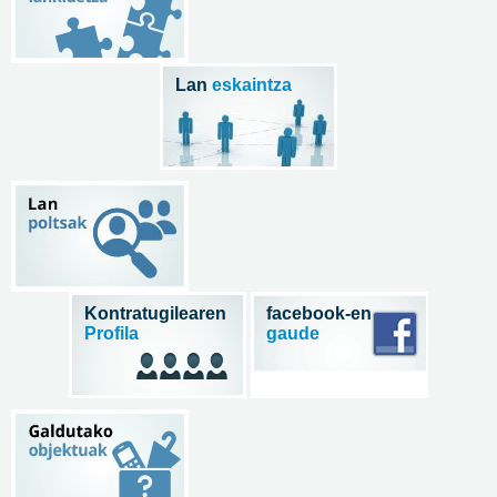
Lan
eskaintza
Kontratugilearen
facebook-en
Profila
gaude