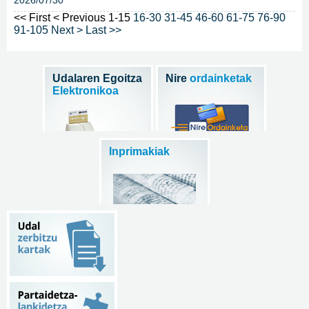
<< First
< Previous
1-15
16-30
31-45
46-60
61-75
76-90
91-105
Next >
Last >>
Udalaren Egoitza
Nire
ordainketak
Elektronikoa
Inprimakiak