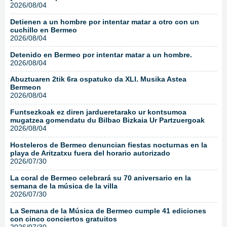
2026/08/04
Detienen a un hombre por intentar matar a otro con un
cuchillo en Bermeo
2026/08/04
Detenido en Bermeo por intentar matar a un hombre.
2026/08/04
Abuztuaren 2tik 6ra ospatuko da XLI. Musika Astea
Bermeon
2026/08/04
Funtsezkoak ez diren jardueretarako ur kontsumoa
mugatzea gomendatu du Bilbao Bizkaia Ur Partzuergoak
2026/08/04
Hosteleros de Bermeo denuncian fiestas nocturnas en la
playa de Aritzatxu fuera del horario autorizado
2026/07/30
La coral de Bermeo celebrará su 70 aniversario en la
semana de la música de la villa
2026/07/30
La Semana de la Música de Bermeo cumple 41 ediciones
con cinco conciertos gratuitos
2026/07/30