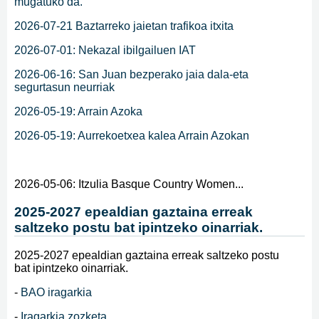
mugatuko da.
2026-07-21 Baztarreko jaietan trafikoa itxita
2026-07-01: Nekazal ibilgailuen IAT
2026-06-16: San Juan bezperako jaia dala-eta
segurtasun neurriak
2026-05-19: Arrain Azoka
2026-05-19: Aurrekoetxea kalea Arrain Azokan
2026-05-06: Itzulia Basque Country Women...
2025-2027 epealdian gaztaina erreak
saltzeko postu bat ipintzeko oinarriak.
2025-2027 epealdian gaztaina erreak saltzeko postu
bat ipintzeko oinarriak.
-
BAO iragarkia
-
Iragarkia zozketa