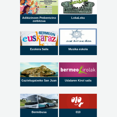
Adikizinoen Prebentzino
LokaLeku
zerbitzua
Euskera Saila
Musika eskola
Gaztelugatxeko San Juan
Udalaren Kirol saila
Bermibusa
010