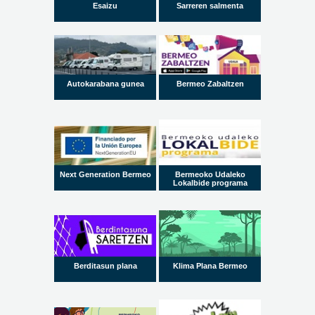
Esaizu
Sarreren salmenta
Autokarabana gunea
Bermeo Zabaltzen
Next Generation Bermeo
Bermeoko Udaleko
Lokalbide programa
Berditasun plana
Klima Plana Bermeo