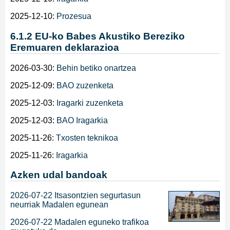
2025-12-10:
Prozesua
6.1.2 EU-ko Babes Akustiko Bereziko
Eremuaren deklarazioa
2026-03-30:
Behin betiko onartzea
2025-12-09:
BAO zuzenketa
2025-12-03:
Iragarki zuzenketa
2025-12-03:
BAO Iragarkia
2025-11-26:
Txosten teknikoa
2025-11-26:
Iragarkia
Azken udal bandoak
2026-07-22 Itsasontzien segurtasun
neurriak Madalen egunean
2026-07-22 Madalen eguneko trafikoa