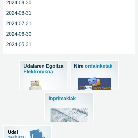
2024-09-30
2024-08-31
2024-07-31
2024-06-30
2024-05-31
Udalaren Egoitza
Nire
ordainketak
Elektronikoa
Inprimakiak