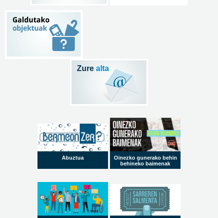
Zure
alta
Abuztua
Oinezko gunerako behin
behineko baimenak