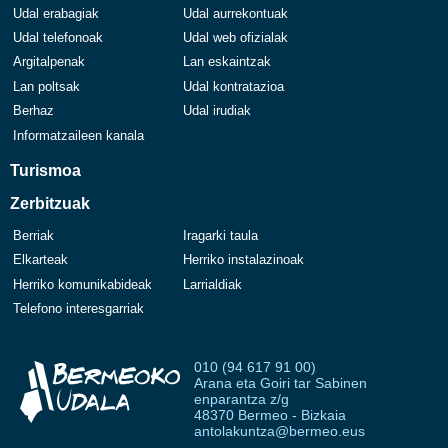
Udal erabagiak
Udal aurrekontuak
Udal telefonoak
Udal web ofizialak
Argitalpenak
Lan eskaintzak
Lan poltsak
Udal kontratazioa
Berhaz
Udal irudiak
Informatzaileen kanala
Turismoa
Zerbitzuak
Berriak
Iragarki taula
Elkarteak
Herriko instalazinoak
Herriko komunikabideak
Larrialdiak
Telefono interesgarriak
010 (94 617 91 00)
Arana eta Goiri tar Sabinen
enparantza z/g
48370 Bermeo - Bizkaia
antolakuntza@bermeo.eus