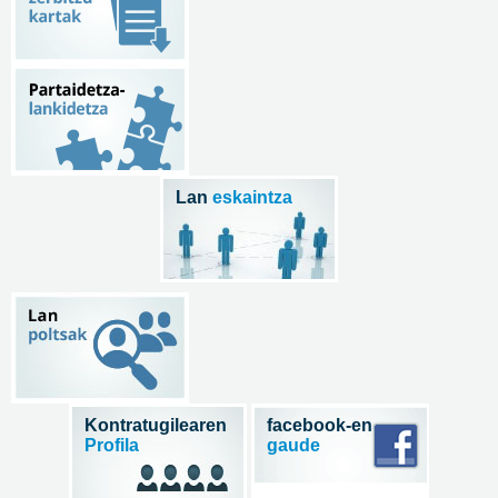
Lan
eskaintza
Kontratugilearen
facebook-en
Profila
gaude