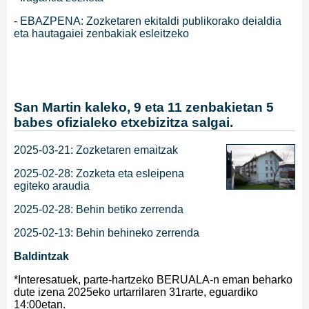
-
EBAZPENA: Zozketaren ekitaldi publikorako deialdia
eta hautagaiei zenbakiak esleitzeko
San Martin kaleko, 9 eta 11 zenbakietan 5
babes ofizialeko etxebizitza salgai.
2025-03-21: Zozketaren emaitzak
2025-02-28: Zozketa eta esleipena
egiteko araudia
2025-02-28: Behin betiko zerrenda
2025-02-13: Behin behineko zerrenda
Baldintzak
*Interesatuek, parte-hartzeko BERUALA-n eman beharko
dute izena 2025eko urtarrilaren 31rarte, eguardiko
14:00etan.