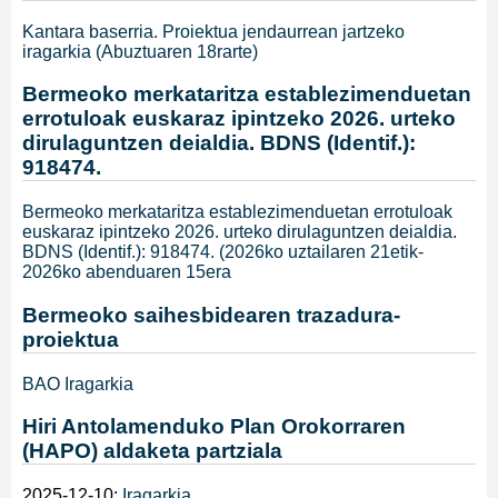
Kantara baserria. Proiektua jendaurrean jartzeko
iragarkia (Abuztuaren 18rarte)
Bermeoko merkataritza establezimenduetan
errotuloak euskaraz ipintzeko 2026. urteko
dirulaguntzen deialdia. BDNS (Identif.):
918474.
Bermeoko merkataritza establezimenduetan errotuloak
euskaraz ipintzeko 2026. urteko dirulaguntzen deialdia.
BDNS (Identif.): 918474. (2026ko uztailaren 21etik-
2026ko abenduaren 15era
Bermeoko saihesbidearen trazadura-
proiektua
BAO Iragarkia
Hiri Antolamenduko Plan Orokorraren
(HAPO) aldaketa partziala
2025-12-10:
Iragarkia