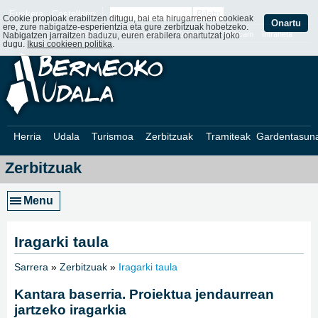
Euskera
Castellano
Cookie propioak erabiltzen ditugu, bai eta hirugarrenen cookieak
Onartu
ere, zure nabigatze-esperientzia eta gure zerbitzuak hobetzeko.
Web Mapa
Web ofizialak
Kontaktatu
Webcam
Intraneta
Nabigatzen jarraitzen baduzu, euren erabilera onartutzat joko
dugu.
Ikusi cookieen politika
.
Herria
Udala
Turismoa
Zerbitzuak
Tramiteak
Gardentasun
Zerbitzuak
Menu
Iragarki taula
Sarrera
»
Zerbitzuak
»
Iragarki taula
»
Kantara baserria. Proiektua jendaurrean
jartzeko iragarkia