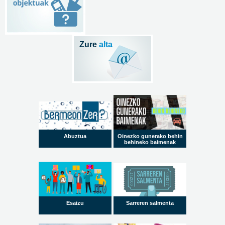
Zure
alta
Abuztua
Oinezko gunerako behin
behineko baimenak
Esaizu
Sarreren salmenta