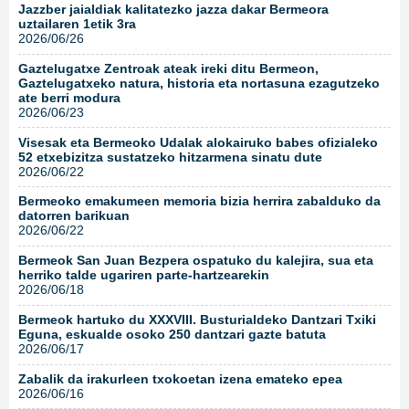
Jazzber jaialdiak kalitatezko jazza dakar Bermeora
uztailaren 1etik 3ra
2026/06/26
Gaztelugatxe Zentroak ateak ireki ditu Bermeon,
Gaztelugatxeko natura, historia eta nortasuna ezagutzeko
ate berri modura
2026/06/23
Visesak eta Bermeoko Udalak alokairuko babes ofizialeko
52 etxebizitza sustatzeko hitzarmena sinatu dute
2026/06/22
Bermeoko emakumeen memoria bizia herrira zabalduko da
datorren barikuan
2026/06/22
Bermeok San Juan Bezpera ospatuko du kalejira, sua eta
herriko talde ugariren parte-hartzearekin
2026/06/18
Bermeok hartuko du XXXVIII. Busturialdeko Dantzari Txiki
Eguna, eskualde osoko 250 dantzari gazte batuta
2026/06/17
Zabalik da irakurleen txokoetan izena emateko epea
2026/06/16