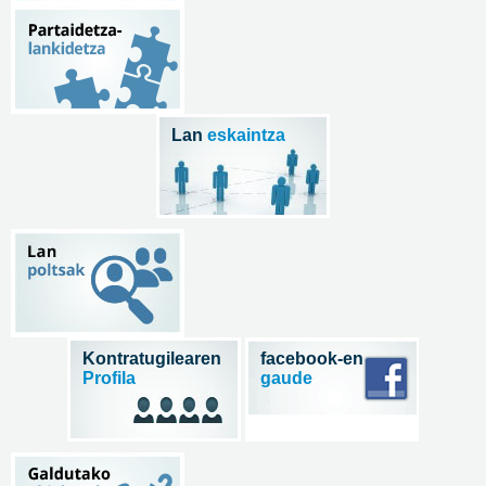
Lan
eskaintza
Kontratugilearen
facebook-en
Profila
gaude