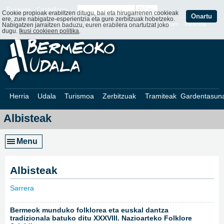
Euskera
Castellano
Cookie propioak erabiltzen ditugu, bai eta hirugarrenen cookieak
Onartu
ere, zure nabigatze-esperientzia eta gure zerbitzuak hobetzeko.
Web Mapa
Web ofizialak
Kontaktatu
Webcam
Intraneta
Nabigatzen jarraitzen baduzu, euren erabilera onartutzat joko
dugu.
Ikusi cookieen politika
.
Herria
Udala
Turismoa
Zerbitzuak
Tramiteak
Gardentasun
Albisteak
Menu
Albisteak
Sarrera
»
Bermeok munduko folklorea eta euskal dantza
tradizionala batuko ditu XXXVIII. Nazioarteko Folklore