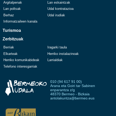
Argitalpenak
Lan eskaintzak
Lan poltsak
Udal kontratazioa
Berhaz
Udal irudiak
Informatzaileen kanala
Turismoa
Zerbitzuak
Berriak
Iragarki taula
Elkarteak
Herriko instalazinoak
Herriko komunikabideak
Larrialdiak
Telefono interesgarriak
010 (94 617 91 00)
Arana eta Goiri tar Sabinen
enparantza z/g
48370 Bermeo - Bizkaia
antolakuntza@bermeo.eus