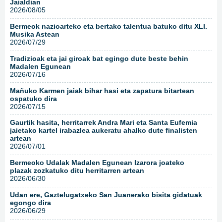
Jaialdian
2026/08/05
Bermeok nazioarteko eta bertako talentua batuko ditu XLI.
Musika Astean
2026/07/29
Tradizioak eta jai giroak bat egingo dute beste behin
Madalen Egunean
2026/07/16
Mañuko Karmen jaiak bihar hasi eta zapatura bitartean
ospatuko dira
2026/07/15
Gaurtik hasita, herritarrek Andra Mari eta Santa Eufemia
jaietako kartel irabazlea aukeratu ahalko dute finalisten
artean
2026/07/01
Bermeoko Udalak Madalen Egunean Izarora joateko
plazak zozkatuko ditu herritarren artean
2026/06/30
Udan ere, Gaztelugatxeko San Juanerako bisita gidatuak
egongo dira
2026/06/29