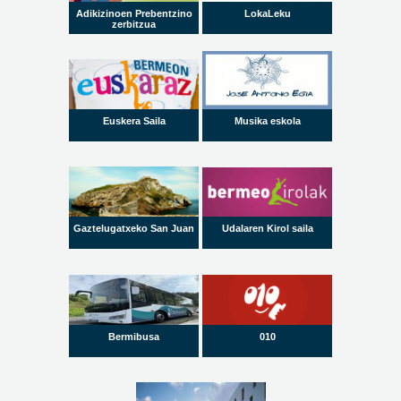
Adikizinoen Prebentzino
LokaLeku
zerbitzua
Euskera Saila
Musika eskola
Gaztelugatxeko San Juan
Udalaren Kirol saila
Bermibusa
010