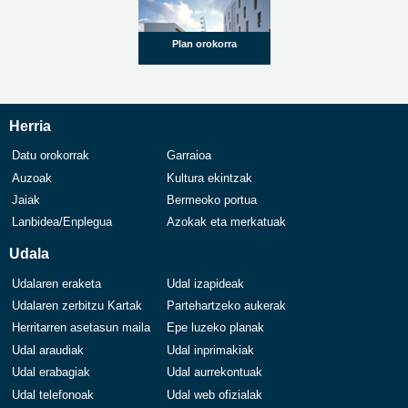
Plan orokorra
Herria
Datu orokorrak
Garraioa
Auzoak
Kultura ekintzak
Jaiak
Bermeoko portua
Lanbidea/Enplegua
Azokak eta merkatuak
Udala
Udalaren eraketa
Udal izapideak
Udalaren zerbitzu Kartak
Partehartzeko aukerak
Herritarren asetasun maila
Epe luzeko planak
Udal araudiak
Udal inprimakiak
Udal erabagiak
Udal aurrekontuak
Udal telefonoak
Udal web ofizialak