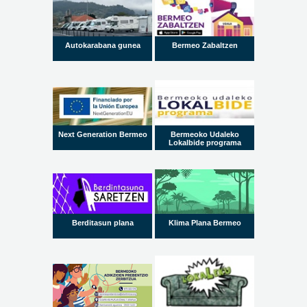
Autokarabana gunea
Bermeo Zabaltzen
Next Generation Bermeo
Bermeoko Udaleko
Lokalbide programa
Berditasun plana
Klima Plana Bermeo