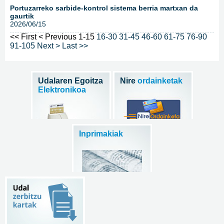
Portuzarreko sarbide-kontrol sistema berria martxan da
gaurtik
2026/06/15
<< First
< Previous
1-15
16-30
31-45
46-60
61-75
76-90
91-105
Next >
Last >>
Udalaren Egoitza
Nire
ordainketak
Elektronikoa
Inprimakiak