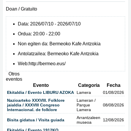
Doan / Gratuito
Data:
2026/07/10 - 2026/07/10
Ordua:
20:00 - 22:00
Non egiten da:
Bermeoko Kafe Antzokia
Antolatzailea:
Bermeoko Kafe Antzokia
Web:
http://bermeo.eus/
Otros
eventos
Evento
Categoria
Fecha
Ekitaldia / Evento LIBURU AZOKA
Lamera
01/08/2026
Nazioarteko XXXVIII. Folklore
Lameran /
jaialdia / XXXVIII Congreso
Parque
08/08/2026
Internacional. de folklore
Lamera
Arrantzaleen
Bisita gidatua / Visita guiada
12/08/2026
museoa
Ekitaldia / Evento 1912KO