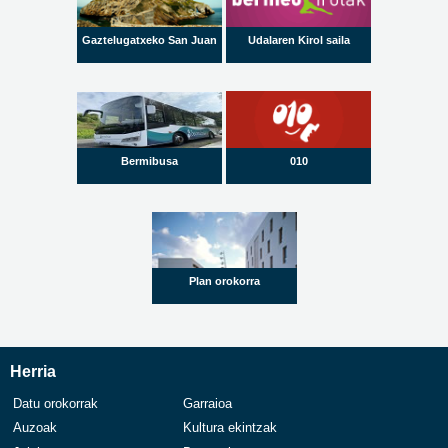
Gaztelugatxeko San Juan
Udalaren Kirol saila
Bermibusa
010
Plan orokorra
Herria
Datu orokorrak
Garraioa
Auzoak
Kultura ekintzak