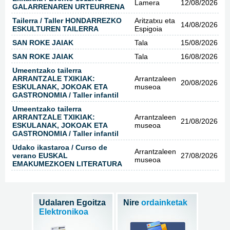
Lamera
12/08/2026
GALARRENAREN URTEURRENA
Tailerra / Taller HONDARREZKO
Aritzatxu eta
14/08/2026
ESKULTUREN TAILERRA
Espigoia
SAN ROKE JAIAK
Tala
15/08/2026
SAN ROKE JAIAK
Tala
16/08/2026
Umeentzako tailerra
ARRANTZALE TXIKIAK:
Arrantzaleen
20/08/2026
ESKULANAK, JOKOAK ETA
museoa
GASTRONOMIA / Taller infantil
Umeentzako tailerra
ARRANTZALE TXIKIAK:
Arrantzaleen
21/08/2026
ESKULANAK, JOKOAK ETA
museoa
GASTRONOMIA / Taller infantil
Udako ikastaroa / Curso de
Arrantzaleen
verano EUSKAL
27/08/2026
museoa
EMAKUMEZKOEN LITERATURA
Udalaren Egoitza
Nire
ordainketak
Elektronikoa