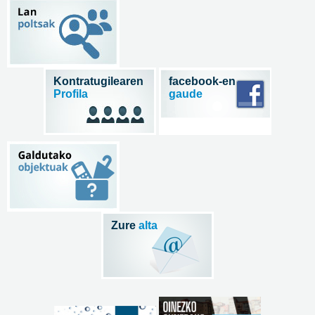
Kontratugilearen
facebook-en
Profila
gaude
Zure
alta