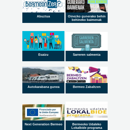
Abuztua
Oinezko gunerako behin
behineko baimenak
Esaizu
Sarreren salmenta
Autokarabana gunea
Bermeo Zabaltzen
Next Generation Bermeo
Bermeoko Udaleko
Lokalbide programa