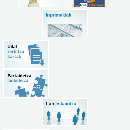
Inprimakiak
Lan
eskaintza