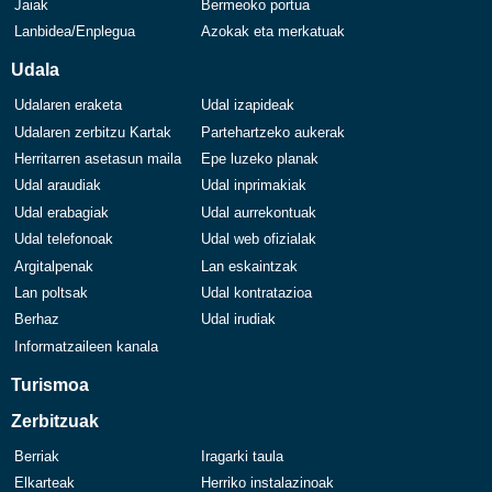
Jaiak
Bermeoko portua
Lanbidea/Enplegua
Azokak eta merkatuak
Udala
Udalaren eraketa
Udal izapideak
Udalaren zerbitzu Kartak
Partehartzeko aukerak
Herritarren asetasun maila
Epe luzeko planak
Udal araudiak
Udal inprimakiak
Udal erabagiak
Udal aurrekontuak
Udal telefonoak
Udal web ofizialak
Argitalpenak
Lan eskaintzak
Lan poltsak
Udal kontratazioa
Berhaz
Udal irudiak
Informatzaileen kanala
Turismoa
Zerbitzuak
Berriak
Iragarki taula
Elkarteak
Herriko instalazinoak