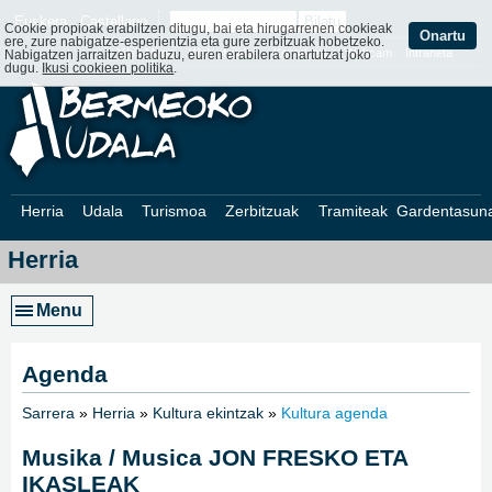
Euskera
Castellano
Cookie propioak erabiltzen ditugu, bai eta hirugarrenen cookieak
Onartu
ere, zure nabigatze-esperientzia eta gure zerbitzuak hobetzeko.
Web Mapa
Web ofizialak
Kontaktatu
Webcam
Intraneta
Nabigatzen jarraitzen baduzu, euren erabilera onartutzat joko
dugu.
Ikusi cookieen politika
.
Herria
Udala
Turismoa
Zerbitzuak
Tramiteak
Gardentasun
Herria
Menu
Agenda
Sarrera
»
Herria
»
Kultura ekintzak
»
Kultura agenda
»
Musika / Musica JON FRESKO ETA
IKASLEAK