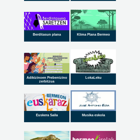
Berditasun plana
Klima Plana Bermeo
Adikizinoen Prebentzino
LokaLeku
zerbitzua
Euskera Saila
Musika eskola