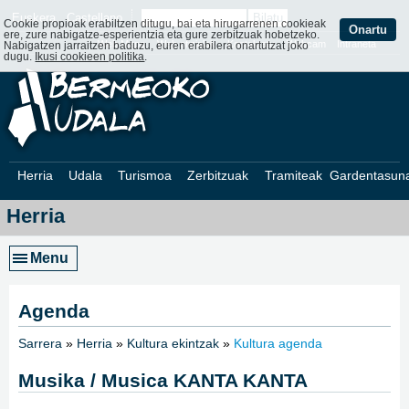
Euskera
Castellano
Cookie propioak erabiltzen ditugu, bai eta hirugarrenen cookieak
Onartu
ere, zure nabigatze-esperientzia eta gure zerbitzuak hobetzeko.
Web Mapa
Web ofizialak
Kontaktatu
Webcam
Intraneta
Nabigatzen jarraitzen baduzu, euren erabilera onartutzat joko
dugu.
Ikusi cookieen politika
.
Herria
Udala
Turismoa
Zerbitzuak
Tramiteak
Gardentasun
Herria
Menu
Agenda
Sarrera
»
Herria
»
Kultura ekintzak
»
Kultura agenda
»
Musika / Musica KANTA KANTA