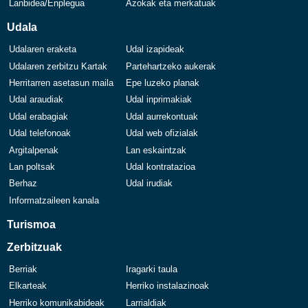
Lanbidea/Enplegua
Azokak eta merkatuak
Udala
Udalaren eraketa
Udal izapideak
Udalaren zerbitzu Kartak
Partehartzeko aukerak
Herritarren asetasun maila
Epe luzeko planak
Udal araudiak
Udal inprimakiak
Udal erabagiak
Udal aurrekontuak
Udal telefonoak
Udal web ofizialak
Argitalpenak
Lan eskaintzak
Lan poltsak
Udal kontratazioa
Berhaz
Udal irudiak
Informatzaileen kanala
Turismoa
Zerbitzuak
Berriak
Iragarki taula
Elkarteak
Herriko instalazinoak
Herriko komunikabideak
Larrialdiak