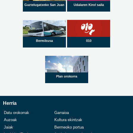
Gaztelugatxeko San Juan
Udalaren Kirol saila
Bermibusa
010
Plan orokorra
Herria
Datu orokorrak
Garraioa
Auzoak
Kultura ekintzak
Jaiak
Bermeoko portua