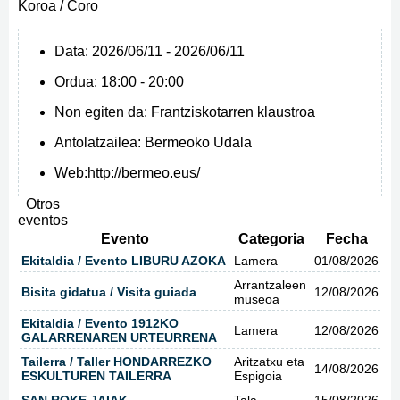
Koroa / Coro
Data:
2026/06/11 - 2026/06/11
Ordua:
18:00 - 20:00
Non egiten da:
Frantziskotarren klaustroa
Antolatzailea:
Bermeoko Udala
Web:
http://bermeo.eus/
Otros
eventos
Evento
Categoria
Fecha
Ekitaldia / Evento LIBURU AZOKA
Lamera
01/08/2026
Arrantzaleen
Bisita gidatua / Visita guiada
12/08/2026
museoa
Ekitaldia / Evento 1912KO
Lamera
12/08/2026
GALARRENAREN URTEURRENA
Tailerra / Taller HONDARREZKO
Aritzatxu eta
14/08/2026
ESKULTUREN TAILERRA
Espigoia
SAN ROKE JAIAK
Tala
15/08/2026