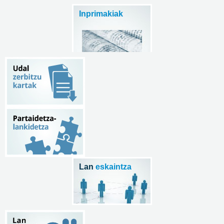
Inprimakiak
Lan
eskaintza