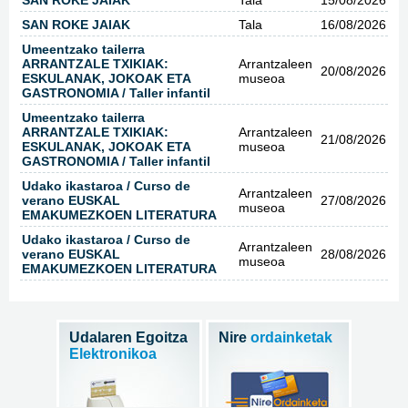
SAN ROKE JAIAK
Tala
16/08/2026
Umeentzako tailerra
ARRANTZALE TXIKIAK:
Arrantzaleen
20/08/2026
ESKULANAK, JOKOAK ETA
museoa
GASTRONOMIA / Taller infantil
Umeentzako tailerra
ARRANTZALE TXIKIAK:
Arrantzaleen
21/08/2026
ESKULANAK, JOKOAK ETA
museoa
GASTRONOMIA / Taller infantil
Udako ikastaroa / Curso de
Arrantzaleen
verano EUSKAL
27/08/2026
museoa
EMAKUMEZKOEN LITERATURA
Udako ikastaroa / Curso de
Arrantzaleen
verano EUSKAL
28/08/2026
museoa
EMAKUMEZKOEN LITERATURA
Udalaren Egoitza
Nire
ordainketak
Elektronikoa