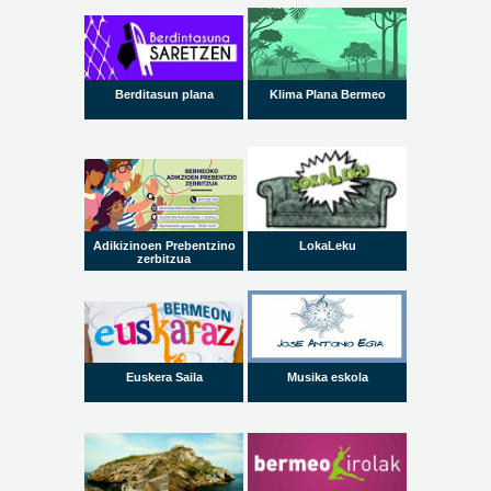
Berditasun plana
Klima Plana Bermeo
Adikizinoen Prebentzino
LokaLeku
zerbitzua
Euskera Saila
Musika eskola