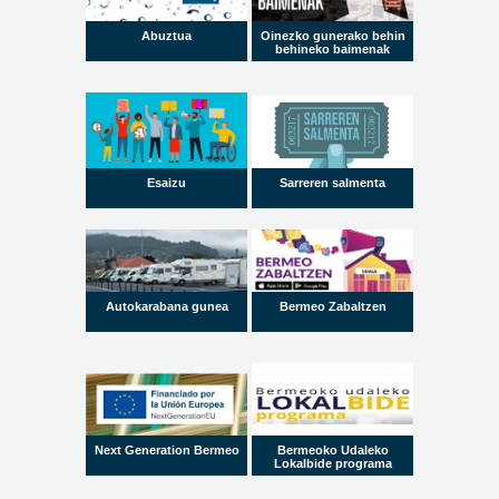
Abuztua
Oinezko gunerako behin
behineko baimenak
Esaizu
Sarreren salmenta
Autokarabana gunea
Bermeo Zabaltzen
Next Generation Bermeo
Bermeoko Udaleko
Lokalbide programa