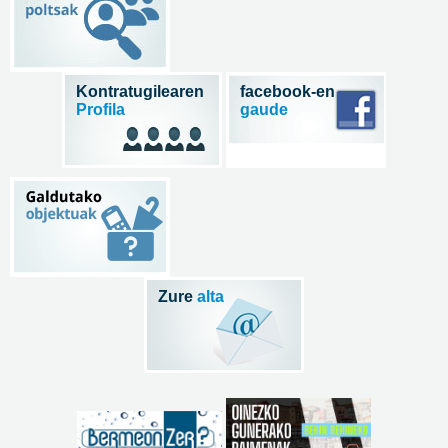
Kontratugilearen
facebook-en
Profila
gaude
Zure
alta