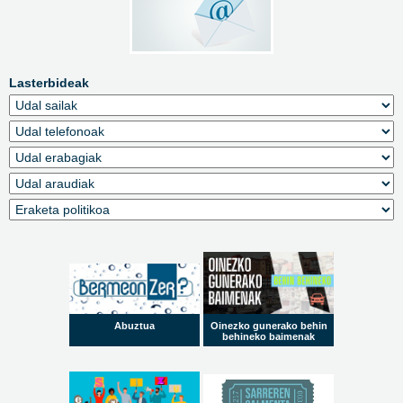
Lasterbideak
Abuztua
Oinezko gunerako behin
behineko baimenak