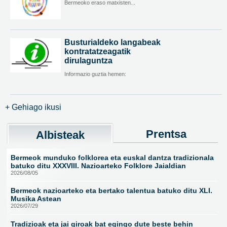
Bermeoko eraso matxisten...
Busturialdeko langabeak
kontratatzeagatik
dirulaguntza
Informazio guztia hemen:
+ Gehiago ikusi
Prentsa
Albisteak
Bermeok munduko folklorea eta euskal dantza tradizionala
batuko ditu XXXVIII. Nazioarteko Folklore Jaialdian
2026/08/05
Bermeok nazioarteko eta bertako talentua batuko ditu XLI.
Musika Astean
2026/07/29
Tradizioak eta jai giroak bat egingo dute beste behin