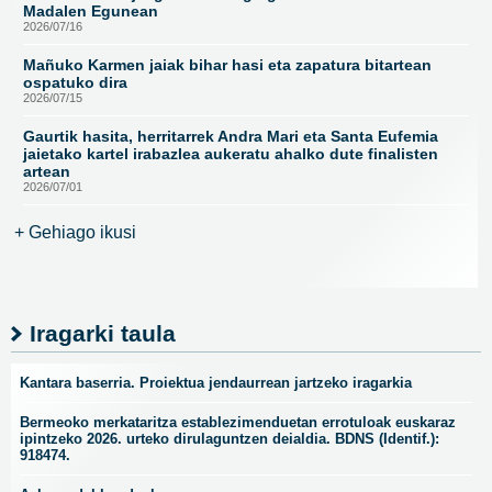
Madalen Egunean
2026/07/16
Mañuko Karmen jaiak bihar hasi eta zapatura bitartean
ospatuko dira
2026/07/15
Gaurtik hasita, herritarrek Andra Mari eta Santa Eufemia
jaietako kartel irabazlea aukeratu ahalko dute finalisten
artean
2026/07/01
+ Gehiago ikusi
Iragarki taula
Kantara baserria. Proiektua jendaurrean jartzeko iragarkia
Bermeoko merkataritza establezimenduetan errotuloak euskaraz
ipintzeko 2026. urteko dirulaguntzen deialdia. BDNS (Identif.):
918474.