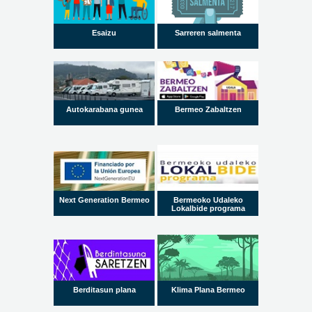
Esaizu
Sarreren salmenta
Autokarabana gunea
Bermeo Zabaltzen
Next Generation Bermeo
Bermeoko Udaleko
Lokalbide programa
Berditasun plana
Klima Plana Bermeo