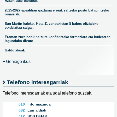
Azken udal bandoak
2025-2027 epealdian gaztaina erreak saltzeko postu bat ipintzeko
oinarriak.
San Martin kaleko, 9 eta 11 zenbakietan 5 babes ofizialeko
etxebizitza salgai.
Eraman zure botikina zure konfiantzako farmaziara eta kudeatzen
lagunduko dizute
Galdutakoak
+ Gehiago ikusi
Telefono interesgarriak
Telefono interesgarriak eta udal telefono guztiak.
010
Informazinoa
092
Larrialdiak
112
SOS DEIAK