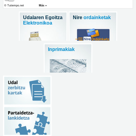
Udalaren Egoitza
Nire
ordainketak
Elektronikoa
Inprimakiak