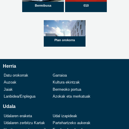
Bermibusa
010
Plan orokorra
Herria
Datu orokorrak
Garraioa
Auzoak
Kultura ekintzak
Jaiak
Bermeoko portua
Lanbidea/Enplegua
Azokak eta merkatuak
Udala
Udalaren eraketa
Udal izapideak
Udalaren zerbitzu Kartak
Partehartzeko aukerak