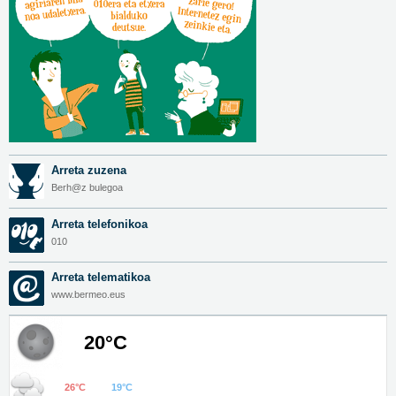
Arreta zuzena
Berh@z bulegoa
Arreta telefonikoa
010
Arreta telematikoa
www.bermeo.eus