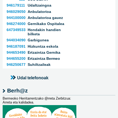
946179111
Udaltzaingoa
946029050
Anbulatorioa
944100000
Anbulatorioa gauez
946274000
Gernikako Ospitalea
647349533
Hondakin handien
bilketa
944034090
Garbigunea
946187091
Hizkuntza eskola
944653490
Ertzaintza Gernika
944655200
Ertzaintza Bermeo
946250677
Suhiltzaileak
Udal telefonoak
Berh@z
Bermeoko Herritarrentzako @rreta Zerbitzua:
Arreta eta kalidadea.