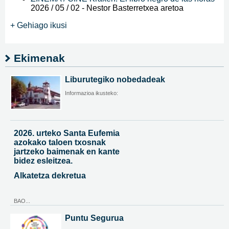
2026 / 05 / 02
-
Nestor Basterretxea aretoa
+ Gehiago ikusi
Ekimenak
Liburutegiko nobedadeak
Informazioa ikusteko:
2026. urteko Santa Eufemia
azokako taloen txosnak
jartzeko baimenak en kante
bidez esleitzea.
Alkatetza dekretua
BAO...
Puntu Segurua