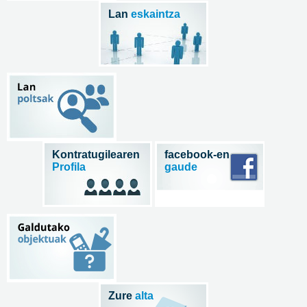
Lan
eskaintza
Kontratugilearen
facebook-en
Profila
gaude
Zure
alta