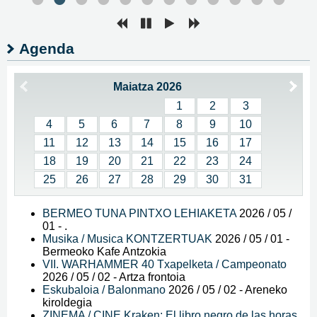
Agenda
Maiatza 2026
1
2
3
4
5
6
7
8
9
10
11
12
13
14
15
16
17
18
19
20
21
22
23
24
25
26
27
28
29
30
31
BERMEO TUNA PINTXO LEHIAKETA
2026 / 05 /
01
-
.
Musika / Musica KONTZERTUAK
2026 / 05 / 01
-
Bermeoko Kafe Antzokia
VII. WARHAMMER 40 Txapelketa / Campeonato
2026 / 05 / 02
-
Artza frontoia
Eskubaloia / Balonmano
2026 / 05 / 02
-
Areneko
kiroldegia
ZINEMA / CINE Kraken: El libro negro de las horas