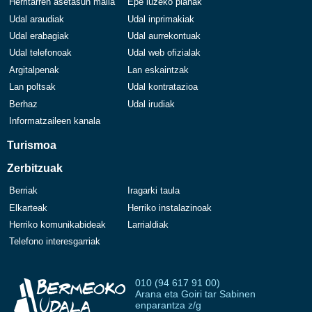
Herritarren asetasun maila
Epe luzeko planak
Udal araudiak
Udal inprimakiak
Udal erabagiak
Udal aurrekontuak
Udal telefonoak
Udal web ofizialak
Argitalpenak
Lan eskaintzak
Lan poltsak
Udal kontratazioa
Berhaz
Udal irudiak
Informatzaileen kanala
Turismoa
Zerbitzuak
Berriak
Iragarki taula
Elkarteak
Herriko instalazinoak
Herriko komunikabideak
Larrialdiak
Telefono interesgarriak
010 (94 617 91 00)
Arana eta Goiri tar Sabinen
enparantza z/g