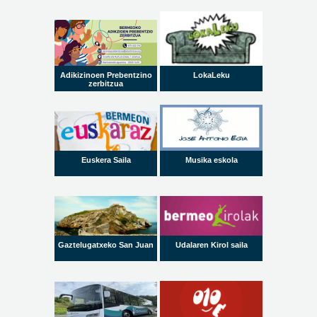
Adikizinoen Prebentzino
LokaLeku
zerbitzua
Euskera Saila
Musika eskola
Gaztelugatxeko San Juan
Udalaren Kirol saila