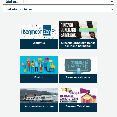
Abuztua
Oinezko gunerako behin
behineko baimenak
Esaizu
Sarreren salmenta
Autokarabana gunea
Bermeo Zabaltzen