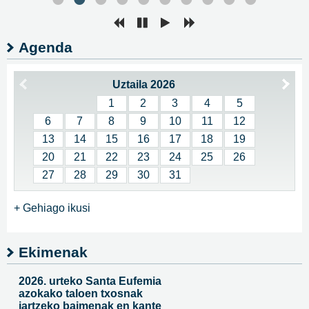
Agenda
Uztaila 2026
1
2
3
4
5
6
7
8
9
10
11
12
13
14
15
16
17
18
19
20
21
22
23
24
25
26
27
28
29
30
31
+ Gehiago ikusi
Ekimenak
2026. urteko Santa Eufemia
azokako taloen txosnak
jartzeko baimenak en kante