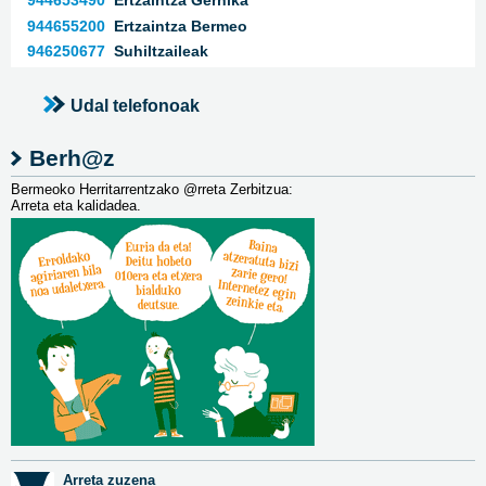
944653490
Ertzaintza Gernika
944655200
Ertzaintza Bermeo
946250677
Suhiltzaileak
Udal telefonoak
Berh@z
Bermeoko Herritarrentzako @rreta Zerbitzua:
Arreta eta kalidadea.
Arreta zuzena