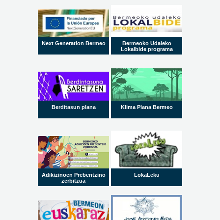
Next Generation Bermeo
Bermeoko Udaleko
Lokalbide programa
Berditasun plana
Klima Plana Bermeo
Adikizinoen Prebentzino
LokaLeku
zerbitzua