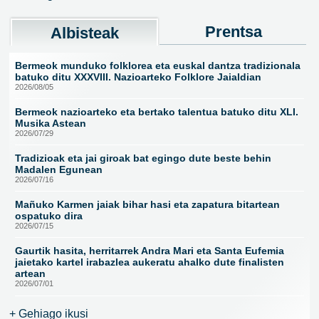
Prentsa
Albisteak
Bermeok munduko folklorea eta euskal dantza tradizionala
batuko ditu XXXVIII. Nazioarteko Folklore Jaialdian
2026/08/05
Bermeok nazioarteko eta bertako talentua batuko ditu XLI.
Musika Astean
2026/07/29
Tradizioak eta jai giroak bat egingo dute beste behin
Madalen Egunean
2026/07/16
Mañuko Karmen jaiak bihar hasi eta zapatura bitartean
ospatuko dira
2026/07/15
Gaurtik hasita, herritarrek Andra Mari eta Santa Eufemia
jaietako kartel irabazlea aukeratu ahalko dute finalisten
artean
2026/07/01
+ Gehiago ikusi