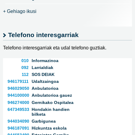
+ Gehiago ikusi
Telefono interesgarriak
Telefono interesgarriak eta udal telefono guztiak.
010
Informazinoa
092
Larrialdiak
112
SOS DEIAK
946179111
Udaltzaingoa
946029050
Anbulatorioa
944100000
Anbulatorioa gauez
946274000
Gernikako Ospitalea
647349533
Hondakin handien
bilketa
944034090
Garbigunea
946187091
Hizkuntza eskola