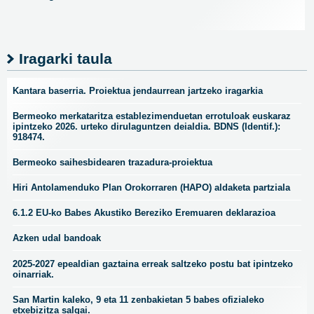
Iragarki taula
Kantara baserria. Proiektua jendaurrean jartzeko iragarkia
Bermeoko merkataritza establezimenduetan errotuloak euskaraz
ipintzeko 2026. urteko dirulaguntzen deialdia. BDNS (Identif.):
918474.
Bermeoko saihesbidearen trazadura-proiektua
Hiri Antolamenduko Plan Orokorraren (HAPO) aldaketa partziala
6.1.2 EU-ko Babes Akustiko Bereziko Eremuaren deklarazioa
Azken udal bandoak
2025-2027 epealdian gaztaina erreak saltzeko postu bat ipintzeko
oinarriak.
San Martin kaleko, 9 eta 11 zenbakietan 5 babes ofizialeko
etxebizitza salgai.