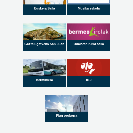
Euskera Saila
Musika eskola
Gaztelugatxeko San Juan
Udalaren Kirol saila
Bermibusa
010
Plan orokorra