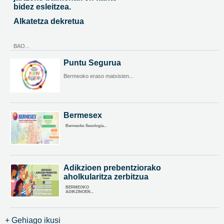
bidez esleitzea.
Alkatetza dekretua
BAO...
Puntu Segurua
Bermeoko eraso matxisten...
Bermesex
Bermeoko Sexologia...
Adikzioen prebentziorako
aholkularitza zerbitzua
BERMEOKO
ADIKZINOEN...
+ Gehiago ikusi