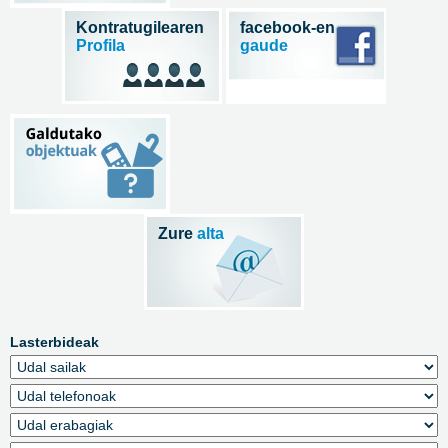
Kontratugilearen
facebook-en
Profila
gaude
Zure
alta
Lasterbideak