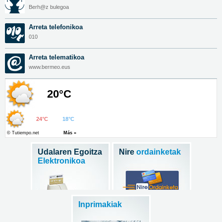
Berh@z bulegoa
Arreta telefonikoa
010
Arreta telematikoa
www.bermeo.eus
Udalaren Egoitza
Nire
ordainketak
Elektronikoa
Inprimakiak