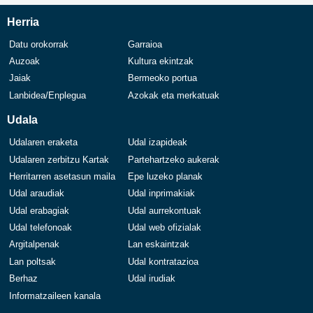
Herria
Datu orokorrak
Garraioa
Auzoak
Kultura ekintzak
Jaiak
Bermeoko portua
Lanbidea/Enplegua
Azokak eta merkatuak
Udala
Udalaren eraketa
Udal izapideak
Udalaren zerbitzu Kartak
Partehartzeko aukerak
Herritarren asetasun maila
Epe luzeko planak
Udal araudiak
Udal inprimakiak
Udal erabagiak
Udal aurrekontuak
Udal telefonoak
Udal web ofizialak
Argitalpenak
Lan eskaintzak
Lan poltsak
Udal kontratazioa
Berhaz
Udal irudiak
Informatzaileen kanala