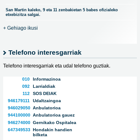
San Martin kaleko, 9 eta 11 zenbakietan 5 babes ofizialeko
etxebizitza salgai.
+ Gehiago ikusi
Telefono interesgarriak
Telefono interesgarriak eta udal telefono guztiak.
010
Informazinoa
092
Larrialdiak
112
SOS DEIAK
946179111
Udaltzaingoa
946029050
Anbulatorioa
944100000
Anbulatorioa gauez
946274000
Gernikako Ospitalea
647349533
Hondakin handien
bilketa