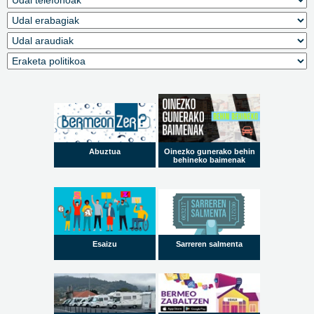
Abuztua
Oinezko gunerako behin
behineko baimenak
Esaizu
Sarreren salmenta