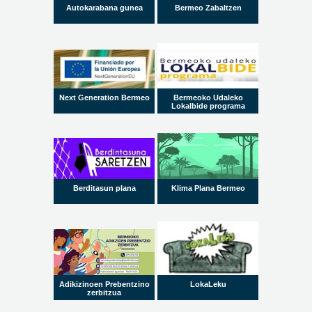
Autokarabana gunea
Bermeo Zabaltzen
Next Generation Bermeo
Bermeoko Udaleko
Lokalbide programa
Berditasun plana
Klima Plana Bermeo
Adikizinoen Prebentzino
LokaLeku
zerbitzua