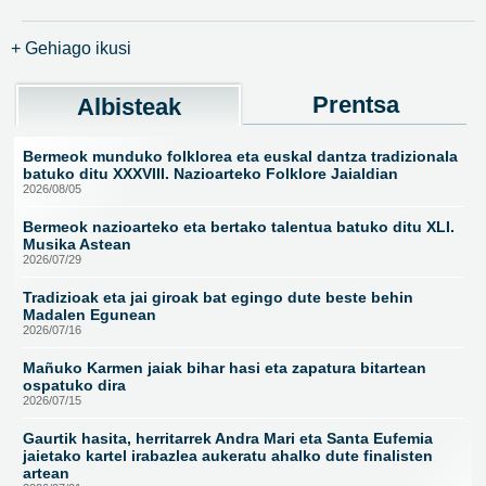
+ Gehiago ikusi
Prentsa
Albisteak
Bermeok munduko folklorea eta euskal dantza tradizionala
batuko ditu XXXVIII. Nazioarteko Folklore Jaialdian
2026/08/05
Bermeok nazioarteko eta bertako talentua batuko ditu XLI.
Musika Astean
2026/07/29
Tradizioak eta jai giroak bat egingo dute beste behin
Madalen Egunean
2026/07/16
Mañuko Karmen jaiak bihar hasi eta zapatura bitartean
ospatuko dira
2026/07/15
Gaurtik hasita, herritarrek Andra Mari eta Santa Eufemia
jaietako kartel irabazlea aukeratu ahalko dute finalisten
artean