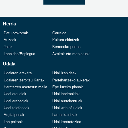
Herria
Datu orokorrak
Garraioa
Auzoak
Kultura ekintzak
Jaiak
Bermeoko portua
Lanbidea/Enplegua
Azokak eta merkatuak
Udala
Udalaren eraketa
Udal izapideak
Udalaren zerbitzu Kartak
Partehartzeko aukerak
Herritarren asetasun maila
Epe luzeko planak
Udal araudiak
Udal inprimakiak
Udal erabagiak
Udal aurrekontuak
Udal telefonoak
Udal web ofizialak
Argitalpenak
Lan eskaintzak
Lan poltsak
Udal kontratazioa