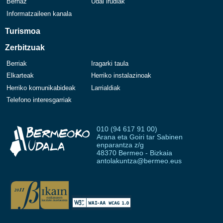
Berhaz
Udal irudiak
Informatzaileen kanala
Turismoa
Zerbitzuak
Berriak
Iragarki taula
Elkarteak
Herriko instalazinoak
Herriko komunikabideak
Larrialdiak
Telefono interesgarriak
010 (94 617 91 00)
Arana eta Goiri tar Sabinen
enparantza z/g
48370 Bermeo - Bizkaia
antolakuntza@bermeo.eus