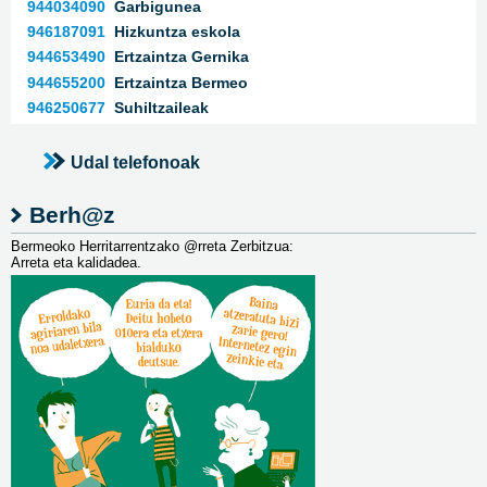
944034090
Garbigunea
946187091
Hizkuntza eskola
944653490
Ertzaintza Gernika
944655200
Ertzaintza Bermeo
946250677
Suhiltzaileak
Udal telefonoak
Berh@z
Bermeoko Herritarrentzako @rreta Zerbitzua:
Arreta eta kalidadea.