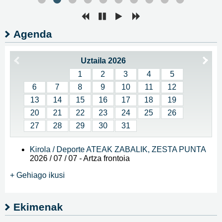
Agenda
Uztaila 2026
1
2
3
4
5
6
7
8
9
10
11
12
13
14
15
16
17
18
19
20
21
22
23
24
25
26
27
28
29
30
31
Kirola / Deporte ATEAK ZABALIK, ZESTA PUNTA
2026 / 07 / 07
-
Artza frontoia
+ Gehiago ikusi
Ekimenak