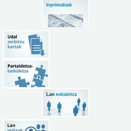
Inprimakiak
Lan
eskaintza