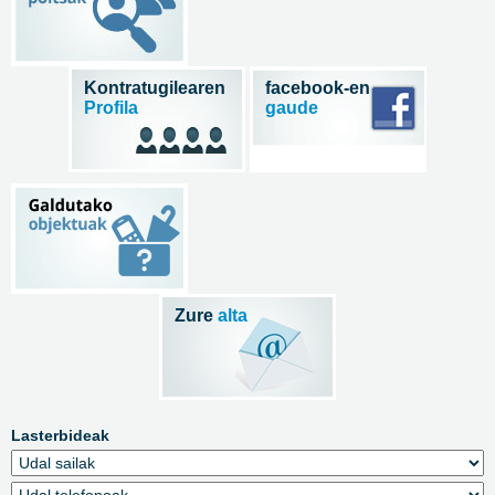
Kontratugilearen
facebook-en
Profila
gaude
Zure
alta
Lasterbideak