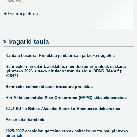
2026/07/01
+ Gehiago ikusi
Iragarki taula
Kantara baserria. Proiektua jendaurrean jartzeko iragarkia
Bermeoko merkataritza establezimenduetan errotuloak euskaraz
ipintzeko 2026. urteko dirulaguntzen deialdia. BDNS (Identif.):
918474.
Bermeoko saihesbidearen trazadura-proiektua
Hiri Antolamenduko Plan Orokorraren (HAPO) aldaketa partziala
6.1.2 EU-ko Babes Akustiko Bereziko Eremuaren deklarazioa
Azken udal bandoak
2025-2027 epealdian gaztaina erreak saltzeko postu bat ipintzeko
oinarriak.