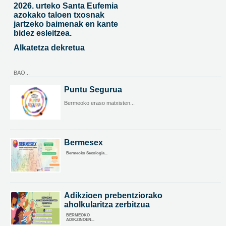
2026. urteko Santa Eufemia
azokako taloen txosnak
jartzeko baimenak en kante
bidez esleitzea.
Alkatetza dekretua
BAO...
Puntu Segurua
Bermeoko eraso matxisten...
Bermesex
Bermeoko Sexologia...
Adikzioen prebentziorako
aholkularitza zerbitzua
BERMEOKO
ADIKZINOEN...