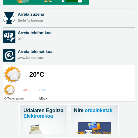
Arreta zuzena
Berh@z bulegoa
Arreta telefonikoa
010
Arreta telematikoa
www.bermeo.eus
Udalaren Egoitza
Nire
ordainketak
Elektronikoa