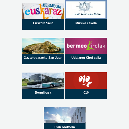
Euskera Saila
Musika eskola
Gaztelugatxeko San Juan
Udalaren Kirol saila
Bermibusa
010
Plan orokorra