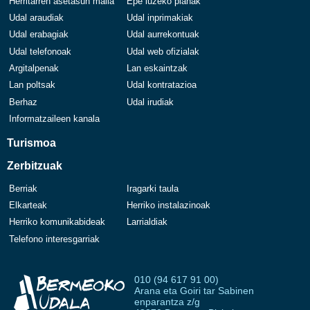
Herritarren asetasun maila
Epe luzeko planak
Udal araudiak
Udal inprimakiak
Udal erabagiak
Udal aurrekontuak
Udal telefonoak
Udal web ofizialak
Argitalpenak
Lan eskaintzak
Lan poltsak
Udal kontratazioa
Berhaz
Udal irudiak
Informatzaileen kanala
Turismoa
Zerbitzuak
Berriak
Iragarki taula
Elkarteak
Herriko instalazinoak
Herriko komunikabideak
Larrialdiak
Telefono interesgarriak
010 (94 617 91 00)
Arana eta Goiri tar Sabinen
enparantza z/g