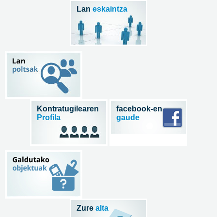
Lan
eskaintza
Kontratugilearen
facebook-en
Profila
gaude
Zure
alta