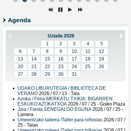
Agenda
Uztaila 2026
1
2
3
4
5
6
7
8
9
10
11
12
13
14
15
16
17
18
19
20
21
22
23
24
25
26
27
28
29
30
31
UDAKO LIBURUTEGIA / BIBLIOTECA DE
VERANO
2026 / 07 / 13
-
Tala
Azoka / Feria MERKATU TXIKIA: BIGARREN
ESKUKO AZOKATXOA
2026 / 07 / 25
-
Goiko Plaza
Jaia / Fiesta SENEGALGO EGUNA
2026 / 07 / 25
-
Lamera
Umeentzako tailerra /Taller para niños/as
2026 / 07 /
25
-
Talan
Umeentzako tailerra /Taller para niños/as
2026 / 07 /