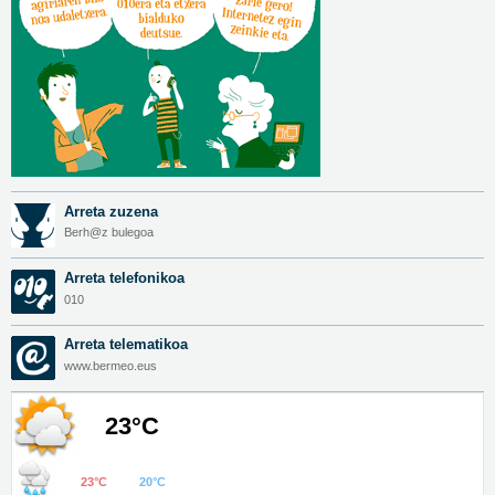
Arreta zuzena
Berh@z bulegoa
Arreta telefonikoa
010
Arreta telematikoa
www.bermeo.eus