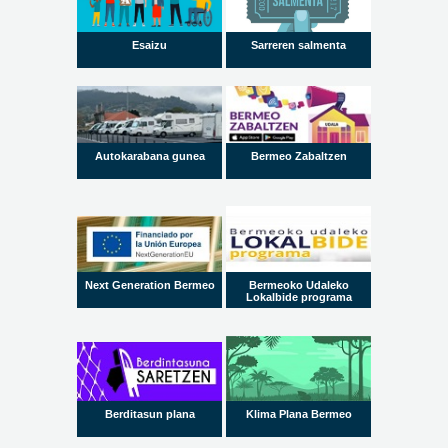
Esaizu
Sarreren salmenta
Autokarabana gunea
Bermeo Zabaltzen
Next Generation Bermeo
Bermeoko Udaleko
Lokalbide programa
Berditasun plana
Klima Plana Bermeo