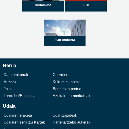
Bermibusa
010
Plan orokorra
Herria
Datu orokorrak
Garraioa
Auzoak
Kultura ekintzak
Jaiak
Bermeoko portua
Lanbidea/Enplegua
Azokak eta merkatuak
Udala
Udalaren eraketa
Udal izapideak
Udalaren zerbitzu Kartak
Partehartzeko aukerak