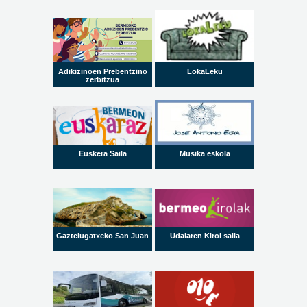
Adikizinoen Prebentzino
LokaLeku
zerbitzua
Euskera Saila
Musika eskola
Gaztelugatxeko San Juan
Udalaren Kirol saila