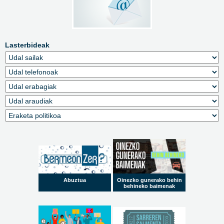
Lasterbideak
Abuztua
Oinezko gunerako behin
behineko baimenak