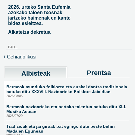
2026. urteko Santa Eufemia
azokako taloen txosnak
jartzeko baimenak en kante
bidez esleitzea.
Alkatetza dekretua
BAO...
+ Gehiago ikusi
Prentsa
Albisteak
Bermeok munduko folklorea eta euskal dantza tradizionala
batuko ditu XXXVIII. Nazioarteko Folklore Jaialdian
2026/08/05
Bermeok nazioarteko eta bertako talentua batuko ditu XLI.
Musika Astean
2026/07/29
Tradizioak eta jai giroak bat egingo dute beste behin
Madalen Egunean