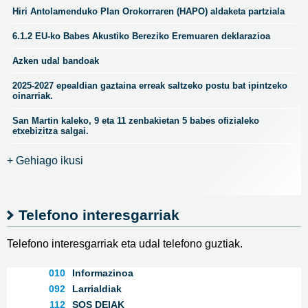
Hiri Antolamenduko Plan Orokorraren (HAPO) aldaketa partziala
6.1.2 EU-ko Babes Akustiko Bereziko Eremuaren deklarazioa
Azken udal bandoak
2025-2027 epealdian gaztaina erreak saltzeko postu bat ipintzeko
oinarriak.
San Martin kaleko, 9 eta 11 zenbakietan 5 babes ofizialeko
etxebizitza salgai.
+ Gehiago ikusi
Telefono interesgarriak
Telefono interesgarriak eta udal telefono guztiak.
010
Informazinoa
092
Larrialdiak
112
SOS DEIAK