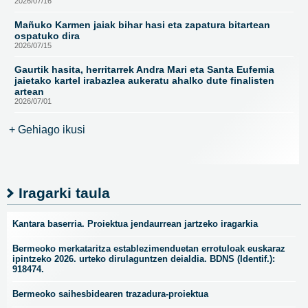
2026/07/16
Mañuko Karmen jaiak bihar hasi eta zapatura bitartean
ospatuko dira
2026/07/15
Gaurtik hasita, herritarrek Andra Mari eta Santa Eufemia
jaietako kartel irabazlea aukeratu ahalko dute finalisten
artean
2026/07/01
+ Gehiago ikusi
Iragarki taula
Kantara baserria. Proiektua jendaurrean jartzeko iragarkia
Bermeoko merkataritza establezimenduetan errotuloak euskaraz
ipintzeko 2026. urteko dirulaguntzen deialdia. BDNS (Identif.):
918474.
Bermeoko saihesbidearen trazadura-proiektua