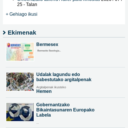
25
-
Talan
+ Gehiago ikusi
Ekimenak
Bermesex
Bermeoko Sexologia...
Udalak lagundu edo
babestutako argitalpenak
Argitalpenak ikusteko
Hemen
Gobernantzako
Bikaintasunaren Europako
Labela
...