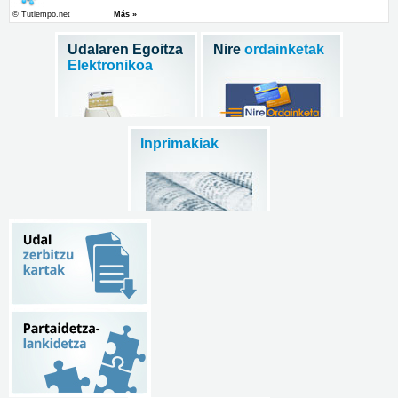
Udalaren Egoitza
Nire
ordainketak
Elektronikoa
Inprimakiak