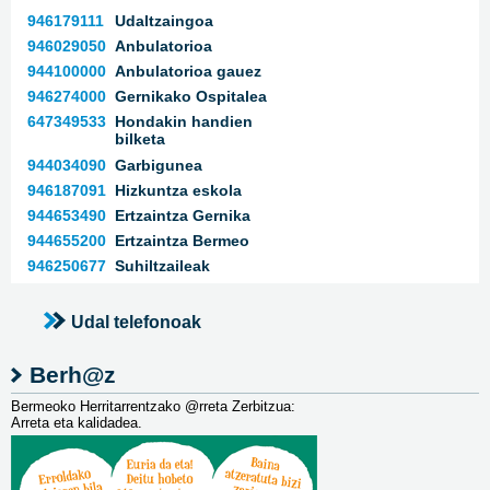
946179111
Udaltzaingoa
946029050
Anbulatorioa
944100000
Anbulatorioa gauez
946274000
Gernikako Ospitalea
647349533
Hondakin handien
bilketa
944034090
Garbigunea
946187091
Hizkuntza eskola
944653490
Ertzaintza Gernika
944655200
Ertzaintza Bermeo
946250677
Suhiltzaileak
Udal telefonoak
Berh@z
Bermeoko Herritarrentzako @rreta Zerbitzua:
Arreta eta kalidadea.