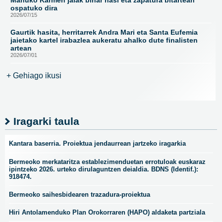
Mañuko Karmen jaiak bihar hasi eta zapatura bitartean
ospatuko dira
2026/07/15
Gaurtik hasita, herritarrek Andra Mari eta Santa Eufemia
jaietako kartel irabazlea aukeratu ahalko dute finalisten
artean
2026/07/01
+ Gehiago ikusi
Iragarki taula
Kantara baserria. Proiektua jendaurrean jartzeko iragarkia
Bermeoko merkataritza establezimenduetan errotuloak euskaraz
ipintzeko 2026. urteko dirulaguntzen deialdia. BDNS (Identif.):
918474.
Bermeoko saihesbidearen trazadura-proiektua
Hiri Antolamenduko Plan Orokorraren (HAPO) aldaketa partziala