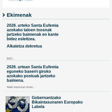
Ekimenak
2026. urteko Santa Eufemia
azokako taloen txosnak
jartzeko baimenak en kante
bidez esleitzea.
Alkatetza dekretua
BAO...
2026. urtean Santa Eufemia
eguneko baserri giroko
azokako postuak jartzeko
baimena.
Alaiki enpresan eman...
Gobernantzako
Bikaintasunaren Europako
Labela