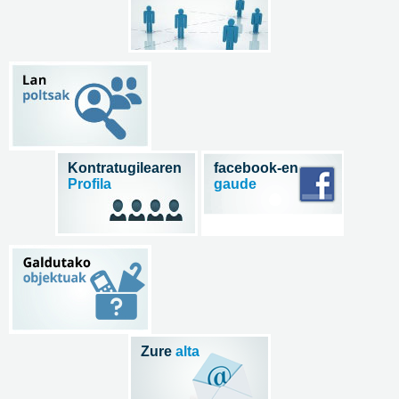
Kontratugilearen
facebook-en
Profila
gaude
Zure
alta