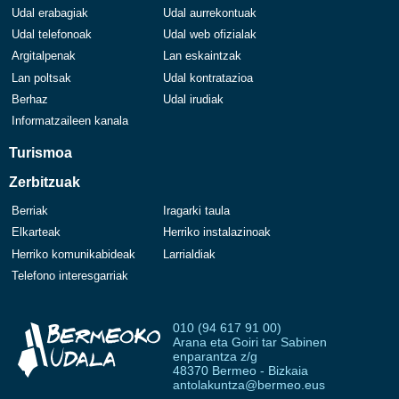
Udal erabagiak
Udal aurrekontuak
Udal telefonoak
Udal web ofizialak
Argitalpenak
Lan eskaintzak
Lan poltsak
Udal kontratazioa
Berhaz
Udal irudiak
Informatzaileen kanala
Turismoa
Zerbitzuak
Berriak
Iragarki taula
Elkarteak
Herriko instalazinoak
Herriko komunikabideak
Larrialdiak
Telefono interesgarriak
010 (94 617 91 00)
Arana eta Goiri tar Sabinen
enparantza z/g
48370 Bermeo - Bizkaia
antolakuntza@bermeo.eus