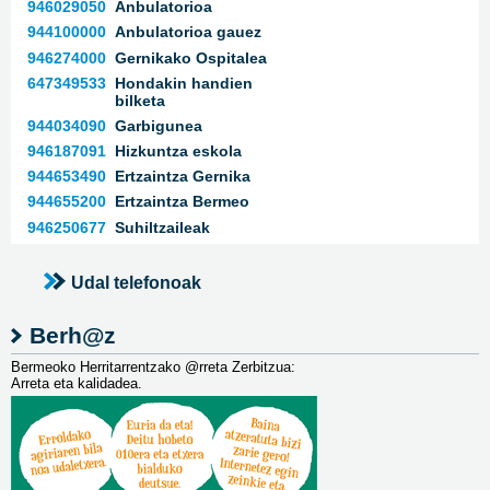
946029050
Anbulatorioa
944100000
Anbulatorioa gauez
946274000
Gernikako Ospitalea
647349533
Hondakin handien
bilketa
944034090
Garbigunea
946187091
Hizkuntza eskola
944653490
Ertzaintza Gernika
944655200
Ertzaintza Bermeo
946250677
Suhiltzaileak
Udal telefonoak
Berh@z
Bermeoko Herritarrentzako @rreta Zerbitzua:
Arreta eta kalidadea.