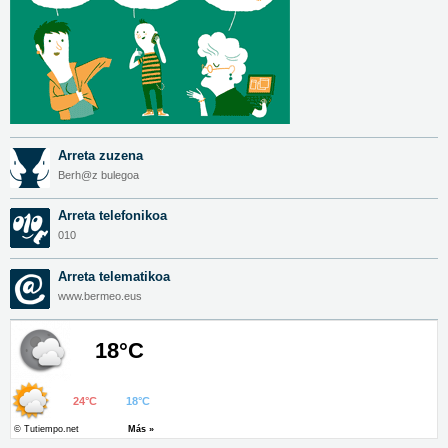
Arreta zuzena
Berh@z bulegoa
Arreta telefonikoa
010
Arreta telematikoa
www.bermeo.eus