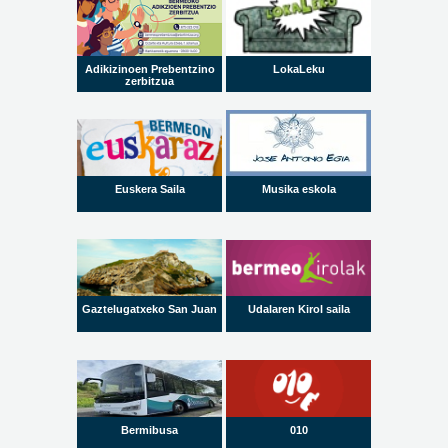
Adikizinoen Prebentzino
LokaLeku
zerbitzua
Euskera Saila
Musika eskola
Gaztelugatxeko San Juan
Udalaren Kirol saila
Bermibusa
010