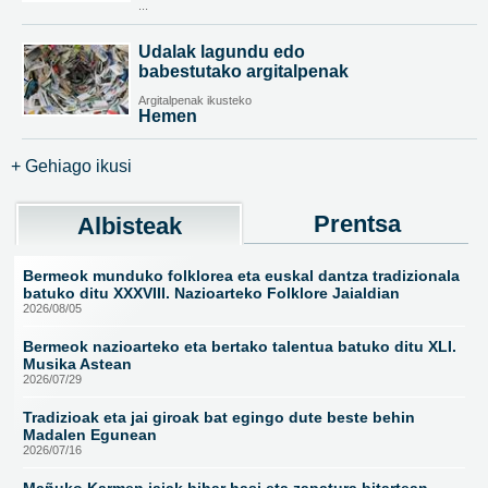
...
Udalak lagundu edo
babestutako argitalpenak
Argitalpenak ikusteko
Hemen
+ Gehiago ikusi
Prentsa
Albisteak
Bermeok munduko folklorea eta euskal dantza tradizionala
batuko ditu XXXVIII. Nazioarteko Folklore Jaialdian
2026/08/05
Bermeok nazioarteko eta bertako talentua batuko ditu XLI.
Musika Astean
2026/07/29
Tradizioak eta jai giroak bat egingo dute beste behin
Madalen Egunean
2026/07/16