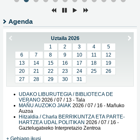
Agenda
Uztaila 2026
1
2
3
4
5
6
7
8
9
10
11
12
13
14
15
16
17
18
19
20
21
22
23
24
25
26
27
28
29
30
31
UDAKO LIBURUTEGIA / BIBLIOTECA DE
VERANO
2026 / 07 / 13
-
Tala
MAÑU AUZOKO JAIAK
2026 / 07 / 16
-
Mañuko
Auzoa
Hitzaldia / Charla BERRIKUNTZA ETA PARTE-
HARTZEA UDAL POLITIKAN
2026 / 07 / 16
-
Gaztelugatxeko Interpretazio Zentroa
+ Gehiago ikusi