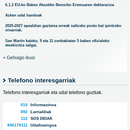
6.1.2 EU-ko Babes Akustiko Bereziko Eremuaren deklarazioa
Azken udal bandoak
2025-2027 epealdian gaztaina erreak saltzeko postu bat ipintzeko
oinarriak.
San Martin kaleko, 9 eta 11 zenbakietan 5 babes ofizialeko
etxebizitza salgai.
+ Gehiago ikusi
Telefono interesgarriak
Telefono interesgarriak eta udal telefono guztiak.
010
Informazinoa
092
Larrialdiak
112
SOS DEIAK
946179111
Udaltzaingoa