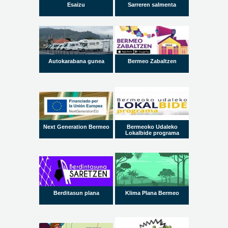
Esaizu
Sarreren salmenta
Autokarabana gunea
Bermeo Zabaltzen
Next Generation Bermeo
Bermeoko Udaleko
Lokalbide programa
Berditasun plana
Klima Plana Bermeo