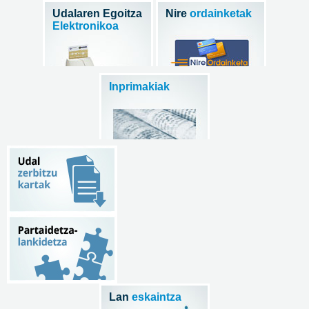
Udalaren Egoitza
Nire
ordainketak
Elektronikoa
Inprimakiak
Lan
eskaintza