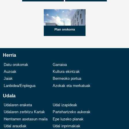
Plan orokorra
Herria
Datu orokorrak
Garraioa
Auzoak
Kultura ekintzak
Jaiak
Bermeoko portua
Lanbidea/Enplegua
Azokak eta merkatuak
Udala
Udalaren eraketa
Udal izapideak
Udalaren zerbitzu Kartak
Partehartzeko aukerak
Herritarren asetasun maila
Epe luzeko planak
Udal araudiak
Udal inprimakiak