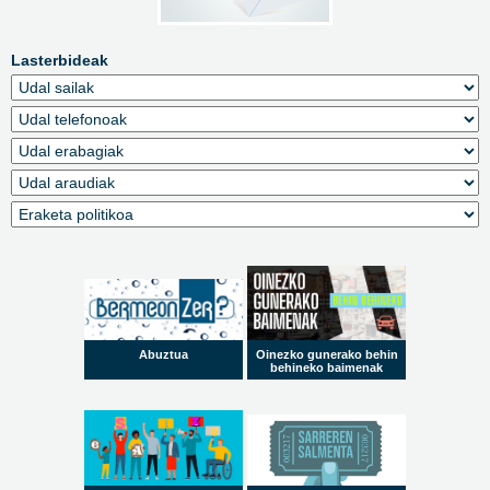
Lasterbideak
Abuztua
Oinezko gunerako behin
behineko baimenak