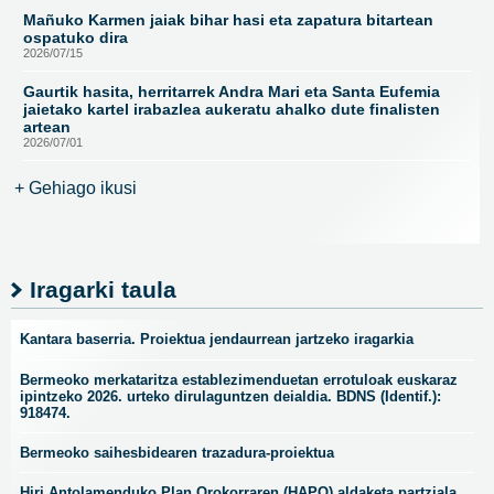
Mañuko Karmen jaiak bihar hasi eta zapatura bitartean
ospatuko dira
2026/07/15
Gaurtik hasita, herritarrek Andra Mari eta Santa Eufemia
jaietako kartel irabazlea aukeratu ahalko dute finalisten
artean
2026/07/01
+ Gehiago ikusi
Iragarki taula
Kantara baserria. Proiektua jendaurrean jartzeko iragarkia
Bermeoko merkataritza establezimenduetan errotuloak euskaraz
ipintzeko 2026. urteko dirulaguntzen deialdia. BDNS (Identif.):
918474.
Bermeoko saihesbidearen trazadura-proiektua
Hiri Antolamenduko Plan Orokorraren (HAPO) aldaketa partziala