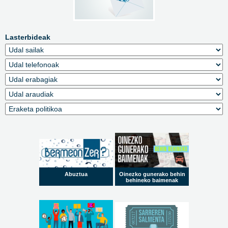
Lasterbideak
Abuztua
Oinezko gunerako behin
behineko baimenak