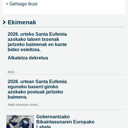
+ Gehiago ikusi
Ekimenak
2026. urteko Santa Eufemia
azokako taloen txosnak
jartzeko baimenak en kante
bidez esleitzea.
Alkatetza dekretua
BAO...
2026. urtean Santa Eufemia
eguneko baserri giroko
azokako postuak jartzeko
baimena.
Alaiki enpresan eman...
Gobernantzako
Bikaintasunaren Europako
Labela