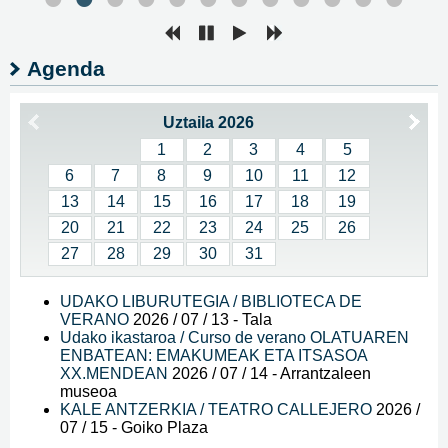
Agenda
Uztaila 2026
1
2
3
4
5
6
7
8
9
10
11
12
13
14
15
16
17
18
19
20
21
22
23
24
25
26
27
28
29
30
31
UDAKO LIBURUTEGIA / BIBLIOTECA DE
VERANO
2026 / 07 / 13
-
Tala
Udako ikastaroa / Curso de verano OLATUAREN
ENBATEAN: EMAKUMEAK ETA ITSASOA
XX.MENDEAN
2026 / 07 / 14
-
Arrantzaleen
museoa
KALE ANTZERKIA / TEATRO CALLEJERO
2026 /
07 / 15
-
Goiko Plaza