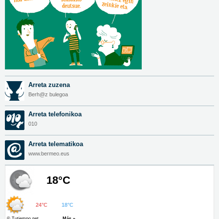
Arreta zuzena
Berh@z bulegoa
Arreta telefonikoa
010
Arreta telematikoa
www.bermeo.eus