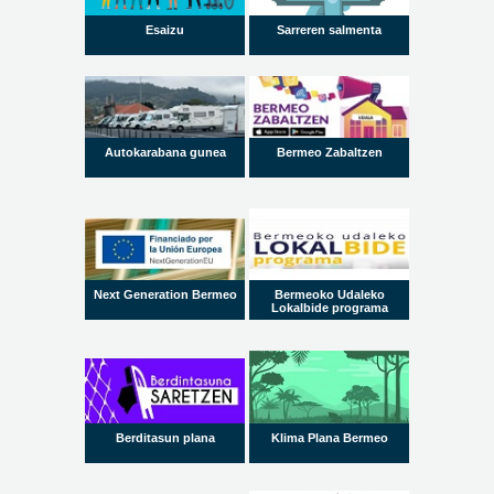
Esaizu
Sarreren salmenta
Autokarabana gunea
Bermeo Zabaltzen
Next Generation Bermeo
Bermeoko Udaleko
Lokalbide programa
Berditasun plana
Klima Plana Bermeo