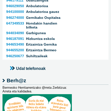
946179111
Udaltzaingoa
946029050
Anbulatorioa
944100000
Anbulatorioa gauez
946274000
Gernikako Ospitalea
647349533
Hondakin handien
bilketa
944034090
Garbigunea
946187091
Hizkuntza eskola
944653490
Ertzaintza Gernika
944655200
Ertzaintza Bermeo
946250677
Suhiltzaileak
Udal telefonoak
Berh@z
Bermeoko Herritarrentzako @rreta Zerbitzua:
Arreta eta kalidadea.