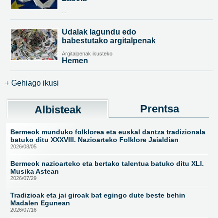
...
Udalak lagundu edo
babestutako argitalpenak
Argitalpenak ikusteko
Hemen
+ Gehiago ikusi
Prentsa
Albisteak
Bermeok munduko folklorea eta euskal dantza tradizionala
batuko ditu XXXVIII. Nazioarteko Folklore Jaialdian
2026/08/05
Bermeok nazioarteko eta bertako talentua batuko ditu XLI.
Musika Astean
2026/07/29
Tradizioak eta jai giroak bat egingo dute beste behin
Madalen Egunean
2026/07/16