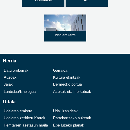
Plan orokorra
Herria
Datu orokorrak
Garraioa
Auzoak
Kultura ekintzak
Jaiak
Bermeoko portua
Lanbidea/Enplegua
Azokak eta merkatuak
Udala
Udalaren eraketa
Udal izapideak
Udalaren zerbitzu Kartak
Partehartzeko aukerak
Herritarren asetasun maila
Epe luzeko planak