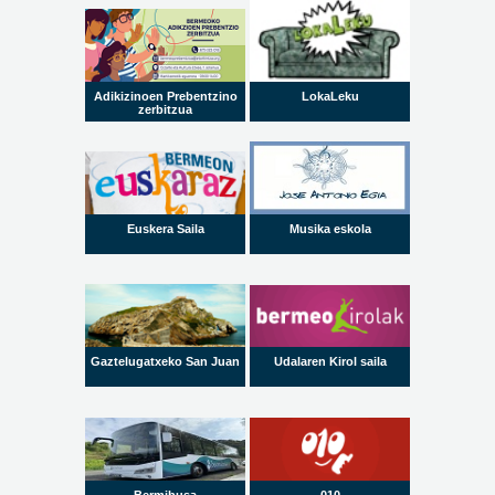
Adikizinoen Prebentzino
LokaLeku
zerbitzua
Euskera Saila
Musika eskola
Gaztelugatxeko San Juan
Udalaren Kirol saila
Bermibusa
010