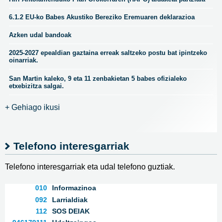
6.1.2 EU-ko Babes Akustiko Bereziko Eremuaren deklarazioa
Azken udal bandoak
2025-2027 epealdian gaztaina erreak saltzeko postu bat ipintzeko
oinarriak.
San Martin kaleko, 9 eta 11 zenbakietan 5 babes ofizialeko
etxebizitza salgai.
+ Gehiago ikusi
Telefono interesgarriak
Telefono interesgarriak eta udal telefono guztiak.
010
Informazinoa
092
Larrialdiak
112
SOS DEIAK