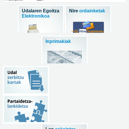
Udalaren Egoitza
Nire
ordainketak
Elektronikoa
Inprimakiak