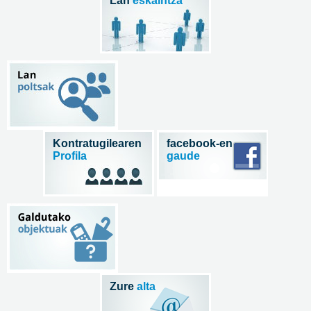
Lan
eskaintza
Kontratugilearen
facebook-en
Profila
gaude
Zure
alta