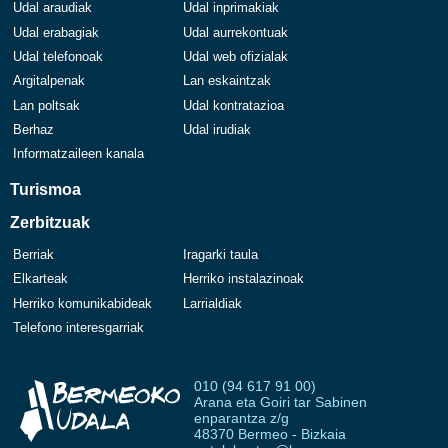
Udal araudiak
Udal inprimakiak
Udal erabagiak
Udal aurrekontuak
Udal telefonoak
Udal web ofizialak
Argitalpenak
Lan eskaintzak
Lan poltsak
Udal kontratazioa
Berhaz
Udal irudiak
Informatzaileen kanala
Turismoa
Zerbitzuak
Berriak
Iragarki taula
Elkarteak
Herriko instalazinoak
Herriko komunikabideak
Larrialdiak
Telefono interesgarriak
010 (94 617 91 00)
Arana eta Goiri tar Sabinen
enparantza z/g
48370 Bermeo - Bizkaia