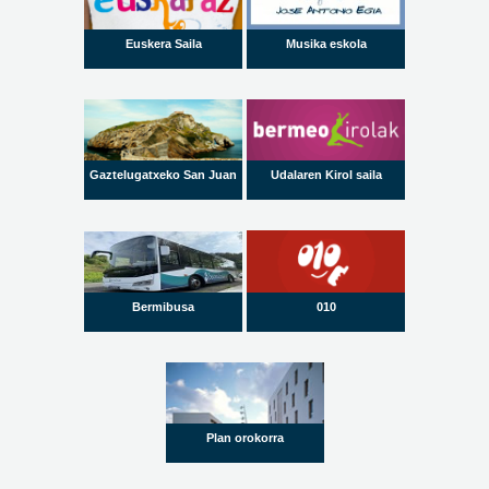
Euskera Saila
Musika eskola
Gaztelugatxeko San Juan
Udalaren Kirol saila
Bermibusa
010
Plan orokorra