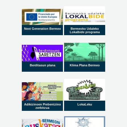
Next Generation Bermeo
Bermeoko Udaleko
Lokalbide programa
Berditasun plana
Klima Plana Bermeo
Adikizinoen Prebentzino
LokaLeku
zerbitzua