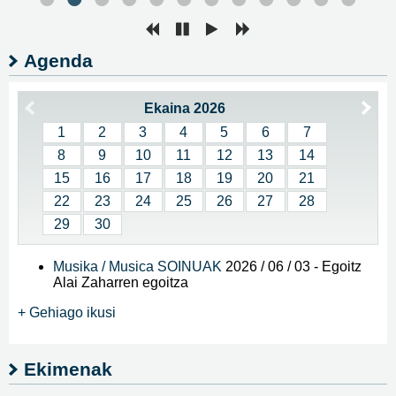
Agenda
Ekaina 2026
1
2
3
4
5
6
7
8
9
10
11
12
13
14
15
16
17
18
19
20
21
22
23
24
25
26
27
28
29
30
Musika / Musica SOINUAK
2026 / 06 / 03
-
Egoitz
Alai Zaharren egoitza
+ Gehiago ikusi
Ekimenak