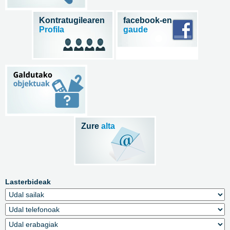
Kontratugilearen
facebook-en
Profila
gaude
Zure
alta
Lasterbideak