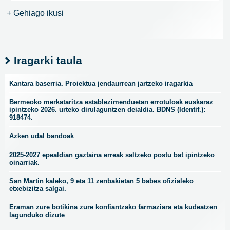
+ Gehiago ikusi
Iragarki taula
Kantara baserria. Proiektua jendaurrean jartzeko iragarkia
Bermeoko merkataritza establezimenduetan errotuloak euskaraz
ipintzeko 2026. urteko dirulaguntzen deialdia. BDNS (Identif.):
918474.
Azken udal bandoak
2025-2027 epealdian gaztaina erreak saltzeko postu bat ipintzeko
oinarriak.
San Martin kaleko, 9 eta 11 zenbakietan 5 babes ofizialeko
etxebizitza salgai.
Eraman zure botikina zure konfiantzako farmaziara eta kudeatzen
lagunduko dizute