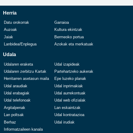
Herria
Datu orokorrak
Garraioa
Auzoak
Kultura ekintzak
Jaiak
Bermeoko portua
Lanbidea/Enplegua
Azokak eta merkatuak
Udala
Udalaren eraketa
Udal izapideak
Udalaren zerbitzu Kartak
Partehartzeko aukerak
Herritarren asetasun maila
Epe luzeko planak
Udal araudiak
Udal inprimakiak
Udal erabagiak
Udal aurrekontuak
Udal telefonoak
Udal web ofizialak
Argitalpenak
Lan eskaintzak
Lan poltsak
Udal kontratazioa
Berhaz
Udal irudiak
Informatzaileen kanala