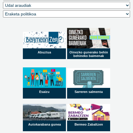
Abuztua
Oinezko gunerako behin
behineko baimenak
Esaizu
Sarreren salmenta
Autokarabana gunea
Bermeo Zabaltzen