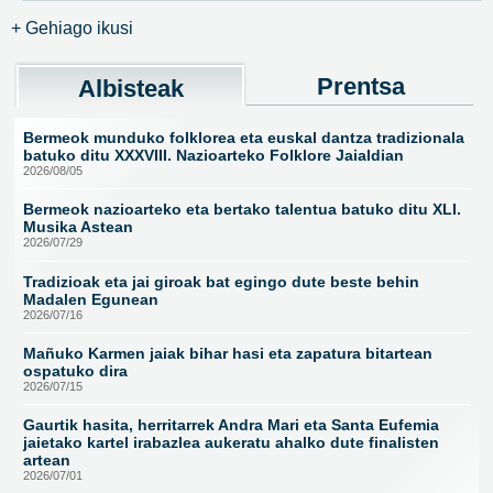
+ Gehiago ikusi
Prentsa
Albisteak
Bermeok munduko folklorea eta euskal dantza tradizionala
batuko ditu XXXVIII. Nazioarteko Folklore Jaialdian
2026/08/05
Bermeok nazioarteko eta bertako talentua batuko ditu XLI.
Musika Astean
2026/07/29
Tradizioak eta jai giroak bat egingo dute beste behin
Madalen Egunean
2026/07/16
Mañuko Karmen jaiak bihar hasi eta zapatura bitartean
ospatuko dira
2026/07/15
Gaurtik hasita, herritarrek Andra Mari eta Santa Eufemia
jaietako kartel irabazlea aukeratu ahalko dute finalisten
artean
2026/07/01