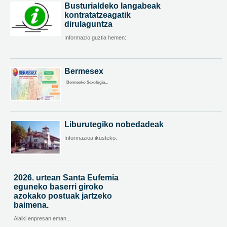
Busturialdeko langabeak
kontratatzeagatik
dirulaguntza
Informazio guztia hemen:
Bermesex
Bermeoko Sexologia...
Liburutegiko nobedadeak
Informazioa ikusteko:
2026. urtean Santa Eufemia
eguneko baserri giroko
azokako postuak jartzeko
baimena.
Alaiki enpresan eman...