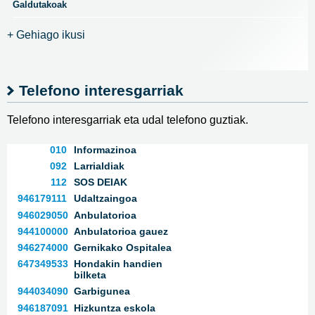
Galdutakoak
+ Gehiago ikusi
Telefono interesgarriak
Telefono interesgarriak eta udal telefono guztiak.
010
Informazinoa
092
Larrialdiak
112
SOS DEIAK
946179111
Udaltzaingoa
946029050
Anbulatorioa
944100000
Anbulatorioa gauez
946274000
Gernikako Ospitalea
647349533
Hondakin handien
bilketa
944034090
Garbigunea
946187091
Hizkuntza eskola