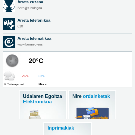
Arreta zuzena
Berh@z bulegoa
Arreta telefonikoa
010
Arreta telematikoa
www.bermeo.eus
Udalaren Egoitza
Nire
ordainketak
Elektronikoa
Inprimakiak