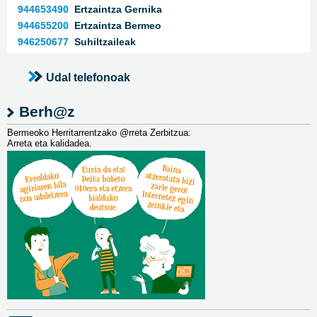
944653490
Ertzaintza Gernika
944655200
Ertzaintza Bermeo
946250677
Suhiltzaileak
Udal telefonoak
Berh@z
Bermeoko Herritarrentzako @rreta Zerbitzua:
Arreta eta kalidadea.