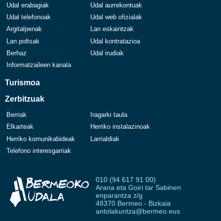
Udal erabagiak
Udal aurrekontuak
Udal telefonoak
Udal web ofizialak
Argitalpenak
Lan eskaintzak
Lan poltsak
Udal kontratazioa
Berhaz
Udal irudiak
Informatzaileen kanala
Turismoa
Zerbitzuak
Berriak
Iragarki taula
Elkarteak
Herriko instalazinoak
Herriko komunikabideak
Larrialdiak
Telefono interesgarriak
010 (94 617 91 00)
Arana eta Goiri tar Sabinen
enparantza z/g
48370 Bermeo - Bizkaia
antolakuntza@bermeo.eus