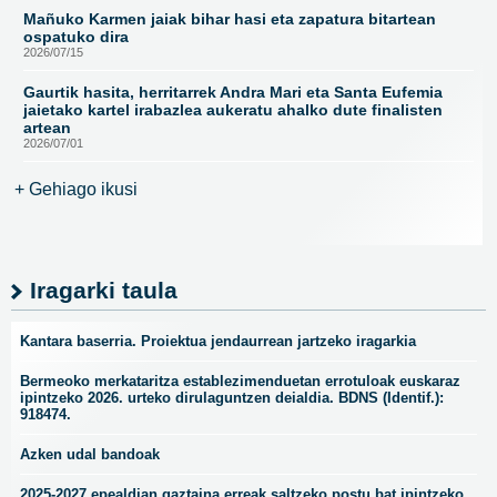
Mañuko Karmen jaiak bihar hasi eta zapatura bitartean
ospatuko dira
2026/07/15
Gaurtik hasita, herritarrek Andra Mari eta Santa Eufemia
jaietako kartel irabazlea aukeratu ahalko dute finalisten
artean
2026/07/01
+ Gehiago ikusi
Iragarki taula
Kantara baserria. Proiektua jendaurrean jartzeko iragarkia
Bermeoko merkataritza establezimenduetan errotuloak euskaraz
ipintzeko 2026. urteko dirulaguntzen deialdia. BDNS (Identif.):
918474.
Azken udal bandoak
2025-2027 epealdian gaztaina erreak saltzeko postu bat ipintzeko