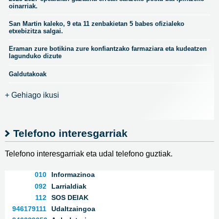
oinarriak.
San Martin kaleko, 9 eta 11 zenbakietan 5 babes ofizialeko
etxebizitza salgai.
Eraman zure botikina zure konfiantzako farmaziara eta kudeatzen
lagunduko dizute
Galdutakoak
+ Gehiago ikusi
Telefono interesgarriak
Telefono interesgarriak eta udal telefono guztiak.
010
Informazinoa
092
Larrialdiak
112
SOS DEIAK
946179111
Udaltzaingoa