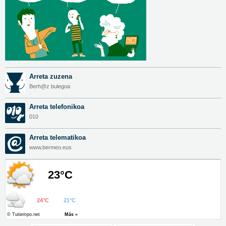
Arreta zuzena
Berh@z bulegoa
Arreta telefonikoa
010
Arreta telematikoa
www.bermeo.eus