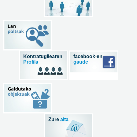
Kontratugilearen
facebook-en
Profila
gaude
Zure
alta