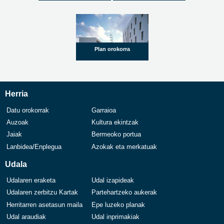
Plan orokorra
Herria
Datu orokorrak
Garraioa
Auzoak
Kultura ekintzak
Jaiak
Bermeoko portua
Lanbidea/Enplegua
Azokak eta merkatuak
Udala
Udalaren eraketa
Udal izapideak
Udalaren zerbitzu Kartak
Partehartzeko aukerak
Herritarren asetasun maila
Epe luzeko planak
Udal araudiak
Udal inprimakiak