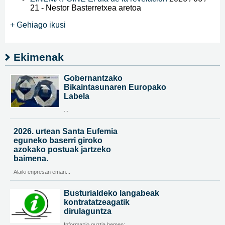
21
-
Nestor Basterretxea aretoa
+ Gehiago ikusi
Ekimenak
Gobernantzako
Bikaintasunaren Europako
Labela
...
2026. urtean Santa Eufemia
eguneko baserri giroko
azokako postuak jartzeko
baimena.
Alaiki enpresan eman...
Busturialdeko langabeak
kontratatzeagatik
dirulaguntza
Informazio guztia hemen: