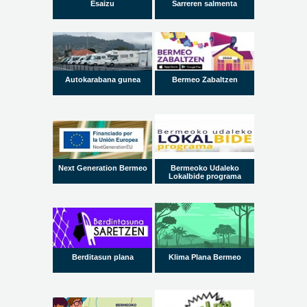
Esaizu
Sarreren salmenta
Autokarabana gunea
Bermeo Zabaltzen
Next Generation Bermeo
Bermeoko Udaleko
Lokalbide programa
Berditasun plana
Klima Plana Bermeo