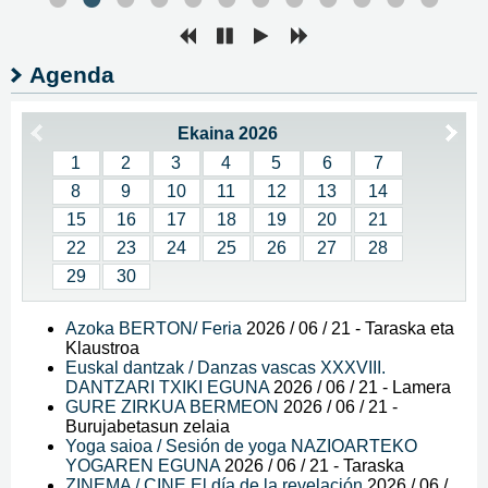
Agenda
Ekaina 2026
1
2
3
4
5
6
7
8
9
10
11
12
13
14
15
16
17
18
19
20
21
22
23
24
25
26
27
28
29
30
Azoka BERTON/ Feria
2026 / 06 / 21
-
Taraska eta
Klaustroa
Euskal dantzak / Danzas vascas XXXVIII.
DANTZARI TXIKI EGUNA
2026 / 06 / 21
-
Lamera
GURE ZIRKUA BERMEON
2026 / 06 / 21
-
Burujabetasun zelaia
Yoga saioa / Sesión de yoga NAZIOARTEKO
YOGAREN EGUNA
2026 / 06 / 21
-
Taraska
ZINEMA / CINE El día de la revelación
2026 / 06 /