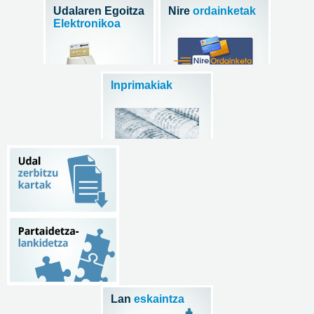
Udalaren Egoitza
Nire
ordainketak
Elektronikoa
Inprimakiak
Lan
eskaintza