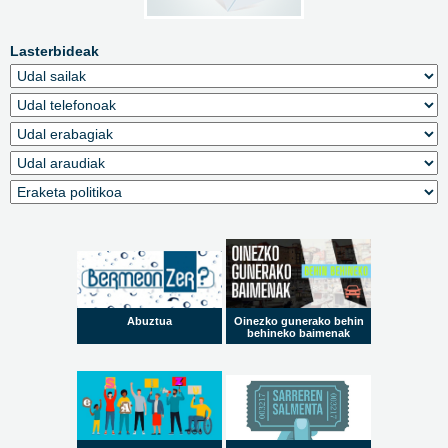
Lasterbideak
Abuztua
Oinezko gunerako behin
behineko baimenak