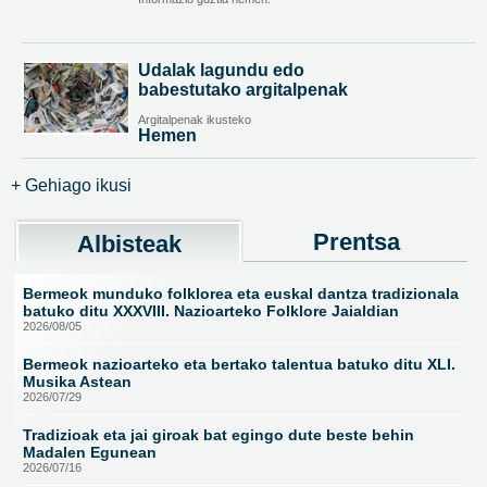
Udalak lagundu edo
babestutako argitalpenak
Argitalpenak ikusteko
Hemen
+ Gehiago ikusi
Prentsa
Albisteak
Bermeok munduko folklorea eta euskal dantza tradizionala
batuko ditu XXXVIII. Nazioarteko Folklore Jaialdian
2026/08/05
Bermeok nazioarteko eta bertako talentua batuko ditu XLI.
Musika Astean
2026/07/29
Tradizioak eta jai giroak bat egingo dute beste behin
Madalen Egunean
2026/07/16