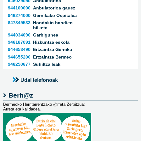
946029050
Anbulatorioa
944100000
Anbulatorioa gauez
946274000
Gernikako Ospitalea
647349533
Hondakin handien
bilketa
944034090
Garbigunea
946187091
Hizkuntza eskola
944653490
Ertzaintza Gernika
944655200
Ertzaintza Bermeo
946250677
Suhiltzaileak
Udal telefonoak
Berh@z
Bermeoko Herritarrentzako @rreta Zerbitzua:
Arreta eta kalidadea.