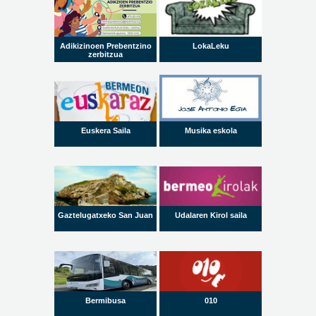
Adikizinoen Prebentzino
LokaLeku
zerbitzua
Euskera Saila
Musika eskola
Gaztelugatxeko San Juan
Udalaren Kirol saila
Bermibusa
010