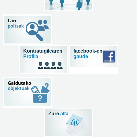
Kontratugilearen
facebook-en
Profila
gaude
Zure
alta