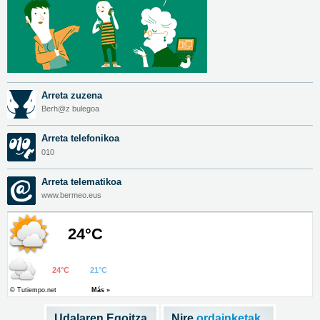
Arreta zuzena
Berh@z bulegoa
Arreta telefonikoa
010
Arreta telematikoa
www.bermeo.eus
Udalaren Egoitza
Nire
ordainketak