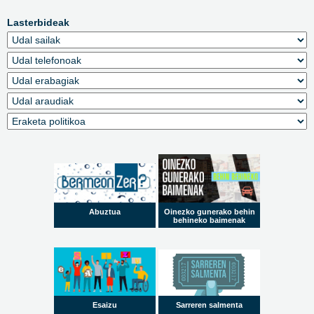
Lasterbideak
Abuztua
Oinezko gunerako behin
behineko baimenak
Esaizu
Sarreren salmenta