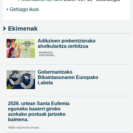
+ Gehiago ikusi
Ekimenak
Adikzioen prebentziorako
aholkularitza zerbitzua
BERMEOKO
ADIKZINOEN...
Gobernantzako
Bikaintasunaren Europako
Labela
...
2026. urtean Santa Eufemia
eguneko baserri giroko
azokako postuak jartzeko
baimena.
Alaiki enpresan eman...