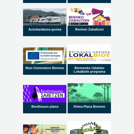
Autokarabana gunea
Bermeo Zabaltzen
Next Generation Bermeo
Bermeoko Udaleko
Lokalbide programa
Berditasun plana
Klima Plana Bermeo