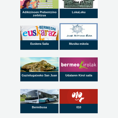
Adikizinoen Prebentzino
LokaLeku
zerbitzua
Euskera Saila
Musika eskola
Gaztelugatxeko San Juan
Udalaren Kirol saila
Bermibusa
010