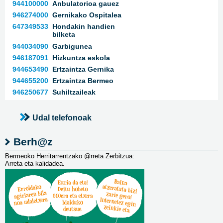
944100000
Anbulatorioa gauez
946274000
Gernikako Ospitalea
647349533
Hondakin handien
bilketa
944034090
Garbigunea
946187091
Hizkuntza eskola
944653490
Ertzaintza Gernika
944655200
Ertzaintza Bermeo
946250677
Suhiltzaileak
Udal telefonoak
Berh@z
Bermeoko Herritarrentzako @rreta Zerbitzua:
Arreta eta kalidadea.