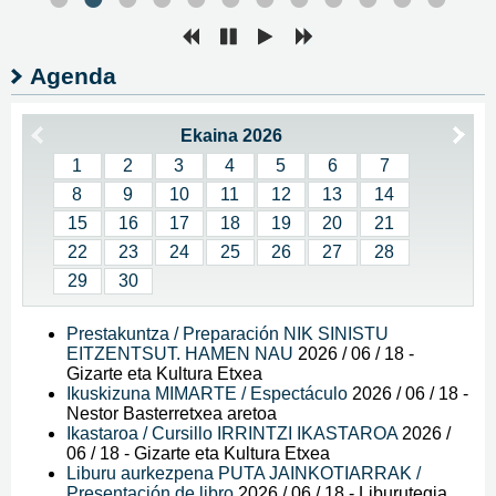
Agenda
Ekaina 2026
1
2
3
4
5
6
7
8
9
10
11
12
13
14
15
16
17
18
19
20
21
22
23
24
25
26
27
28
29
30
Prestakuntza / Preparación NIK SINISTU
EITZENTSUT. HAMEN NAU
2026 / 06 / 18
-
Gizarte eta Kultura Etxea
Ikuskizuna MIMARTE / Espectáculo
2026 / 06 / 18
-
Nestor Basterretxea aretoa
Ikastaroa / Cursillo IRRINTZI IKASTAROA
2026 /
06 / 18
-
Gizarte eta Kultura Etxea
Liburu aurkezpena PUTA JAINKOTIARRAK /
Presentación de libro
2026 / 06 / 18
-
Liburutegia