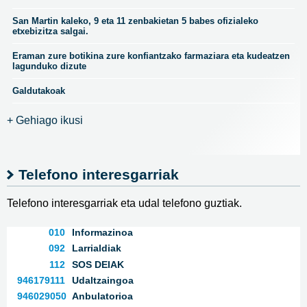
San Martin kaleko, 9 eta 11 zenbakietan 5 babes ofizialeko
etxebizitza salgai.
Eraman zure botikina zure konfiantzako farmaziara eta kudeatzen
lagunduko dizute
Galdutakoak
+ Gehiago ikusi
Telefono interesgarriak
Telefono interesgarriak eta udal telefono guztiak.
010
Informazinoa
092
Larrialdiak
112
SOS DEIAK
946179111
Udaltzaingoa
946029050
Anbulatorioa