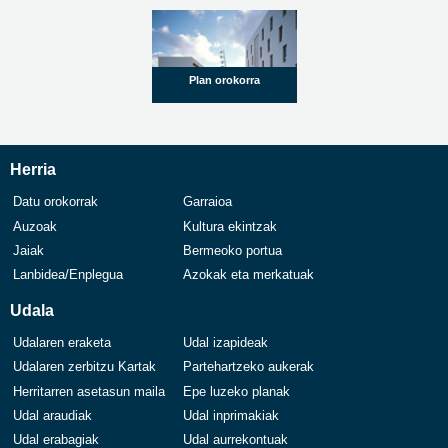
Plan orokorra
Herria
Datu orokorrak
Garraioa
Auzoak
Kultura ekintzak
Jaiak
Bermeoko portua
Lanbidea/Enplegua
Azokak eta merkatuak
Udala
Udalaren eraketa
Udal izapideak
Udalaren zerbitzu Kartak
Partehartzeko aukerak
Herritarren asetasun maila
Epe luzeko planak
Udal araudiak
Udal inprimakiak
Udal erabagiak
Udal aurrekontuak