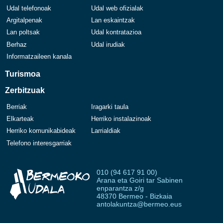
Udal telefonoak
Udal web ofizialak
Argitalpenak
Lan eskaintzak
Lan poltsak
Udal kontratazioa
Berhaz
Udal irudiak
Informatzaileen kanala
Turismoa
Zerbitzuak
Berriak
Iragarki taula
Elkarteak
Herriko instalazinoak
Herriko komunikabideak
Larrialdiak
Telefono interesgarriak
010 (94 617 91 00)
Arana eta Goiri tar Sabinen
enparantza z/g
48370 Bermeo - Bizkaia
antolakuntza@bermeo.eus