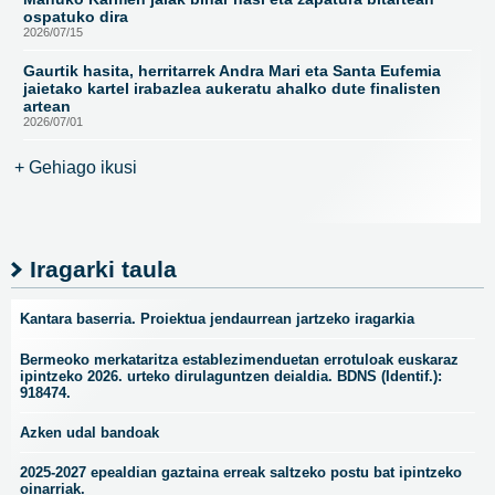
ospatuko dira
2026/07/15
Gaurtik hasita, herritarrek Andra Mari eta Santa Eufemia
jaietako kartel irabazlea aukeratu ahalko dute finalisten
artean
2026/07/01
+ Gehiago ikusi
Iragarki taula
Kantara baserria. Proiektua jendaurrean jartzeko iragarkia
Bermeoko merkataritza establezimenduetan errotuloak euskaraz
ipintzeko 2026. urteko dirulaguntzen deialdia. BDNS (Identif.):
918474.
Azken udal bandoak
2025-2027 epealdian gaztaina erreak saltzeko postu bat ipintzeko
oinarriak.