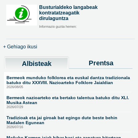
Busturialdeko langabeak
kontratatzeagatik
dirulaguntza
Informazio guztia hemen:
+ Gehiago ikusi
Prentsa
Albisteak
Bermeok munduko folklorea eta euskal dantza tradizionala
batuko ditu XXXVIII. Nazioarteko Folklore Jaialdian
2026/08/05
Bermeok nazioarteko eta bertako talentua batuko ditu XLI.
Musika Astean
2026/07/29
Tradizioak eta jai giroak bat egingo dute beste behin
Madalen Egunean
2026/07/16
Mañuko Karmen jaiak bihar hasi eta zapatura bitartean