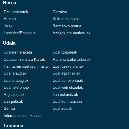
Herria
Datu orokorrak
Garraioa
Auzoak
Kultura ekintzak
Jaiak
Bermeoko portua
Lanbidea/Enplegua
Azokak eta merkatuak
Udala
Udalaren eraketa
Udal izapideak
Udalaren zerbitzu Kartak
Partehartzeko aukerak
Herritarren asetasun maila
Epe luzeko planak
Udal araudiak
Udal inprimakiak
Udal erabagiak
Udal aurrekontuak
Udal telefonoak
Udal web ofizialak
Argitalpenak
Lan eskaintzak
Lan poltsak
Udal kontratazioa
Berhaz
Udal irudiak
Informatzaileen kanala
Turismoa