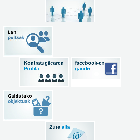
Kontratugilearen
facebook-en
Profila
gaude
Zure
alta