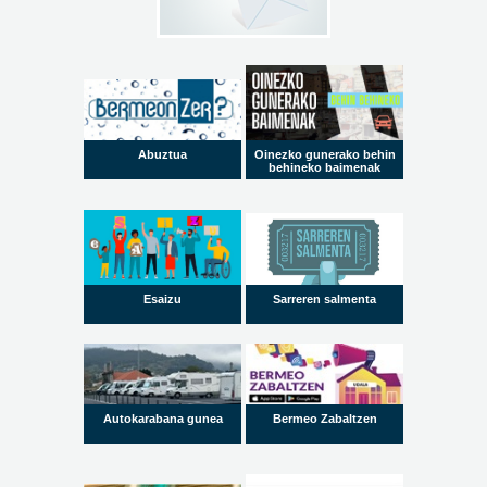
Abuztua
Oinezko gunerako behin
behineko baimenak
Esaizu
Sarreren salmenta
Autokarabana gunea
Bermeo Zabaltzen