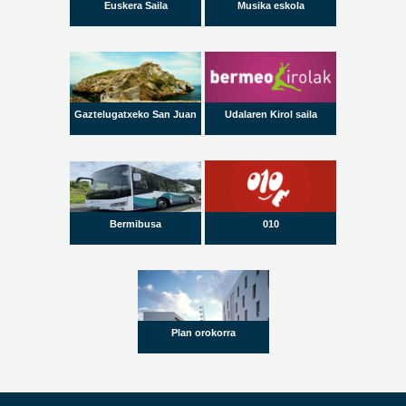
Euskera Saila
Musika eskola
Gaztelugatxeko San Juan
Udalaren Kirol saila
Bermibusa
010
Plan orokorra