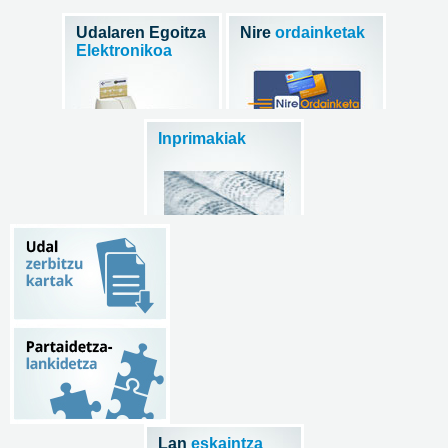
Udalaren Egoitza
Nire
ordainketak
Elektronikoa
Inprimakiak
Lan
eskaintza