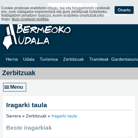
Euskera
Castellano
Cookie propioak erabiltzen ditugu, bai eta hirugarrenen cookieak
Onartu
ere, zure nabigatze-esperientzia eta gure zerbitzuak hobetzeko.
Web Mapa
Web ofizialak
Kontaktatu
Webcam
Intraneta
Nabigatzen jarraitzen baduzu, euren erabilera onartutzat joko
dugu.
Ikusi cookieen politika
.
Herria
Udala
Turismoa
Zerbitzuak
Tramiteak
Gardentasun
Zerbitzuak
Menu
Iragarki taula
Sarrera
»
Zerbitzuak
»
Iragarki taula
»
Beste iragarkiak