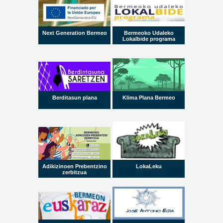
Next Generation Bermeo
Bermeoko Udaleko
Lokalbide programa
Berditasun plana
Klima Plana Bermeo
Adikizinoen Prebentzino
LokaLeku
zerbitzua