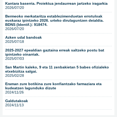
Kantara baserria. Proiektua jendaurrean jartzeko iragarkia
2026/07/20
Bermeoko merkataritza establezimenduetan errotuloak
euskaraz ipintzeko 2026. urteko dirulaguntzen deialdia.
BDNS (Identif.): 918474.
2026/07/20
Azken udal bandoak
2025/07/18
2025-2027 epealdian gaztaina erreak saltzeko postu bat
ipintzeko oinarriak.
2025/07/03
San Martin kaleko, 9 eta 11 zenbakietan 5 babes ofizialeko
etxebizitza salgai.
2025/02/28
Eraman zure botikina zure konfiantzako farmaziara eta
kudeatzen lagunduko dizute
2024/11/26
Galdutakoak
2024/11/13