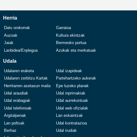
Herria
Datu orokorrak
Garraioa
Auzoak
Kultura ekintzak
Jaiak
Bermeoko portua
Lanbidea/Enplegua
Azokak eta merkatuak
Udala
Udalaren eraketa
Udal izapideak
Udalaren zerbitzu Kartak
Partehartzeko aukerak
Herritarren asetasun maila
Epe luzeko planak
Udal araudiak
Udal inprimakiak
Udal erabagiak
Udal aurrekontuak
Udal telefonoak
Udal web ofizialak
Argitalpenak
Lan eskaintzak
Lan poltsak
Udal kontratazioa
Berhaz
Udal irudiak