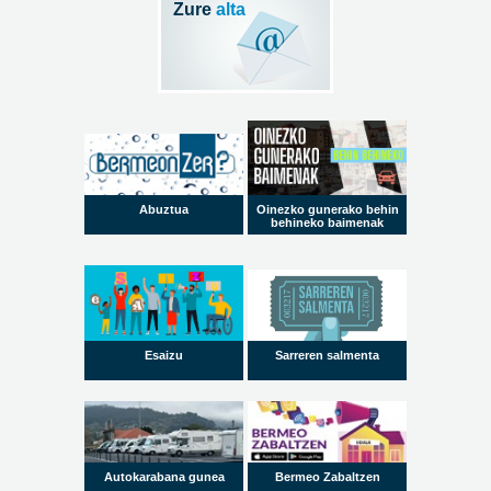
Zure
alta
Abuztua
Oinezko gunerako behin
behineko baimenak
Esaizu
Sarreren salmenta
Autokarabana gunea
Bermeo Zabaltzen