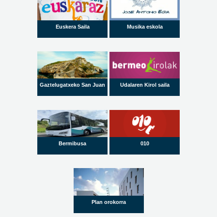
Euskera Saila
Musika eskola
Gaztelugatxeko San Juan
Udalaren Kirol saila
Bermibusa
010
Plan orokorra