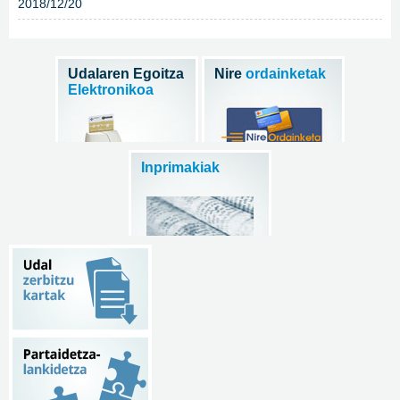
2018/12/20
Udalaren Egoitza
Nire
ordainketak
Elektronikoa
Inprimakiak