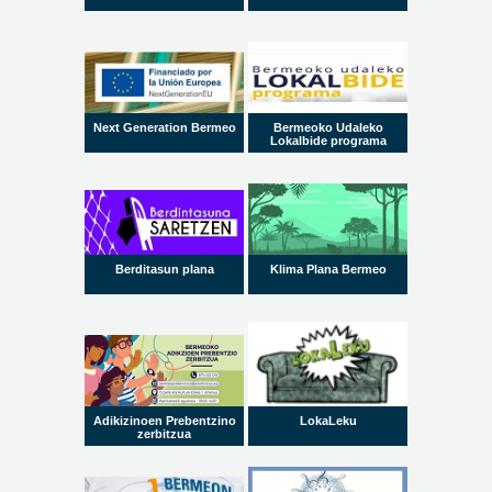
Next Generation Bermeo
Bermeoko Udaleko
Lokalbide programa
Berditasun plana
Klima Plana Bermeo
Adikizinoen Prebentzino
LokaLeku
zerbitzua