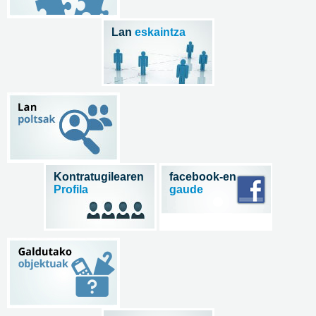
Lan
eskaintza
Kontratugilearen
facebook-en
Profila
gaude