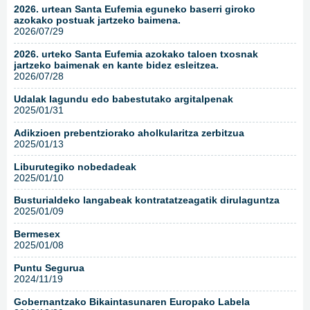
2026. urtean Santa Eufemia eguneko baserri giroko
azokako postuak jartzeko baimena.
2026/07/29
2026. urteko Santa Eufemia azokako taloen txosnak
jartzeko baimenak en kante bidez esleitzea.
2026/07/28
Udalak lagundu edo babestutako argitalpenak
2025/01/31
Adikzioen prebentziorako aholkularitza zerbitzua
2025/01/13
Liburutegiko nobedadeak
2025/01/10
Busturialdeko langabeak kontratatzeagatik dirulaguntza
2025/01/09
Bermesex
2025/01/08
Puntu Segurua
2024/11/19
Gobernantzako Bikaintasunaren Europako Labela