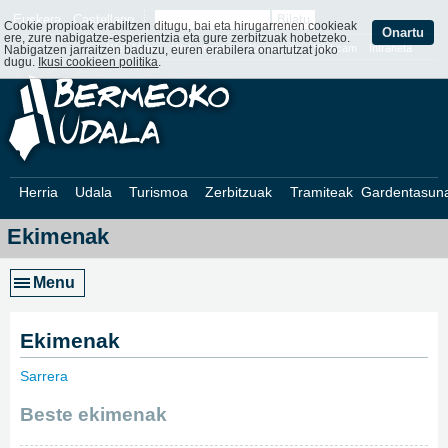
Euskera
Castellano
Cookie propioak erabiltzen ditugu, bai eta hirugarrenen cookieak
Onartu
ere, zure nabigatze-esperientzia eta gure zerbitzuak hobetzeko.
Web Mapa
Web ofizialak
Kontaktatu
Webcam
Intraneta
Nabigatzen jarraitzen baduzu, euren erabilera onartutzat joko
dugu.
Ikusi cookieen politika
.
Herria
Udala
Turismoa
Zerbitzuak
Tramiteak
Gardentasun
Ekimenak
Menu
Ekimenak
Sarrera
»
Beste ekimenak