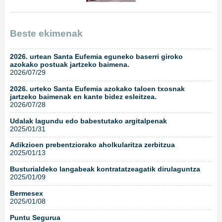
Beste ekimenak
2026. urtean Santa Eufemia eguneko baserri giroko
azokako postuak jartzeko baimena.
2026/07/29
2026. urteko Santa Eufemia azokako taloen txosnak
jartzeko baimenak en kante bidez esleitzea.
2026/07/28
Udalak lagundu edo babestutako argitalpenak
2025/01/31
Adikzioen prebentziorako aholkularitza zerbitzua
2025/01/13
Busturialdeko langabeak kontratatzeagatik dirulaguntza
2025/01/09
Bermesex
2025/01/08
Puntu Segurua