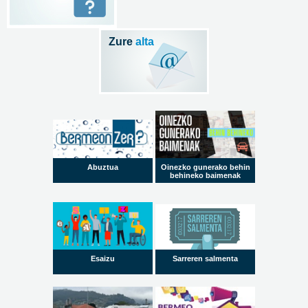
Zure
alta
Abuztua
Oinezko gunerako behin
behineko baimenak
Esaizu
Sarreren salmenta