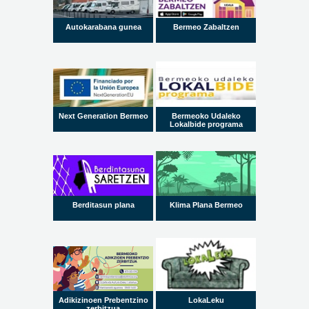
Autokarabana gunea
Bermeo Zabaltzen
Next Generation Bermeo
Bermeoko Udaleko
Lokalbide programa
Berditasun plana
Klima Plana Bermeo
Adikizinoen Prebentzino
LokaLeku
zerbitzua