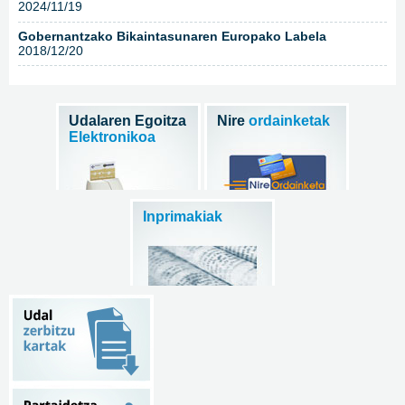
2024/11/19
Gobernantzako Bikaintasunaren Europako Labela
2018/12/20
Udalaren Egoitza
Nire
ordainketak
Elektronikoa
Inprimakiak