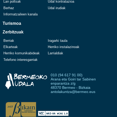
Lan poltsak
Udal kontratazioa
Berhaz
Udal irudiak
Informatzaileen kanala
Turismoa
Zerbitzuak
Berriak
Iragarki taula
Elkarteak
Herriko instalazinoak
Herriko komunikabideak
Larrialdiak
Telefono interesgarriak
010 (94 617 91 00)
Arana eta Goiri tar Sabinen
enparantza z/g
48370 Bermeo - Bizkaia
antolakuntza@bermeo.eus