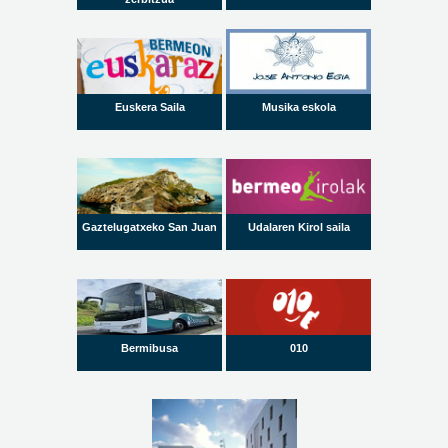
Euskera Saila
Musika eskola
Gaztelugatxeko San Juan
Udalaren Kirol saila
Bermibusa
010