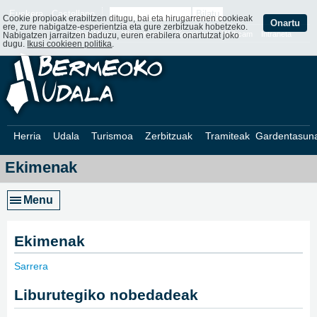
Euskera
Castellano
Cookie propioak erabiltzen ditugu, bai eta hirugarrenen cookieak
Onartu
ere, zure nabigatze-esperientzia eta gure zerbitzuak hobetzeko.
Web Mapa
Web ofizialak
Kontaktatu
Webcam
Intraneta
Nabigatzen jarraitzen baduzu, euren erabilera onartutzat joko
dugu.
Ikusi cookieen politika
.
Herria
Udala
Turismoa
Zerbitzuak
Tramiteak
Gardentasun
Ekimenak
Menu
Ekimenak
Sarrera
»
Liburutegiko nobedadeak