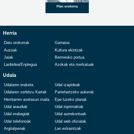
Plan orokorra
Herria
Datu orokorrak
Garraioa
Auzoak
Kultura ekintzak
Jaiak
Bermeoko portua
Lanbidea/Enplegua
Azokak eta merkatuak
Udala
Udalaren eraketa
Udal izapideak
Udalaren zerbitzu Kartak
Partehartzeko aukerak
Herritarren asetasun maila
Epe luzeko planak
Udal araudiak
Udal inprimakiak
Udal erabagiak
Udal aurrekontuak
Udal telefonoak
Udal web ofizialak
Argitalpenak
Lan eskaintzak