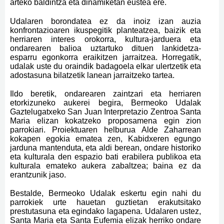
arteko baldintza eta dinamiketan eustea ere.
Udalaren borondatea ez da inoiz izan auzia
konfrontazioaren ikuspegitik planteatzea, baizik eta
herriaren interes orokorra, kultura-jarduera eta
ondarearen balioa uztartuko dituen lankidetza-
esparru egonkorra eraikitzen jarraitzea. Horregatik,
udalak uste du oraindik badagoela elkar ulertzetik eta
adostasuna bilatzetik lanean jarraitzeko tartea.
Ildo beretik, ondarearen zaintzari eta herriaren
etorkizuneko aukerei begira, Bermeoko Udalak
Gaztelugatxeko San Juan Interpretazio Zentroa Santa
Maria elizan kokatzeko proposamena egin zion
parrokiari. Proiektuaren helburua Alde Zaharrean
kokapen egokia ematea zen, Kabidxeren egungo
jarduna mantenduta, eta aldi berean, ondare historiko
eta kulturala den espazio bati erabilera publikoa eta
kulturala emateko aukera zabaltzea; baina ez da
erantzunik jaso.
Bestalde, Bermeoko Udalak eskertu egin nahi du
parrokiek urte hauetan guztietan erakutsitako
prestutasuna eta egindako lagapena. Udalaren ustez,
Santa Maria eta Santa Eufemia elizak herriko ondare