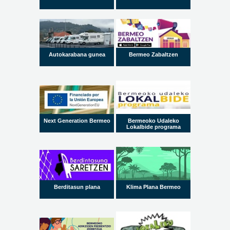
Autokarabana gunea
Bermeo Zabaltzen
Next Generation Bermeo
Bermeoko Udaleko
Lokalbide programa
Berditasun plana
Klima Plana Bermeo