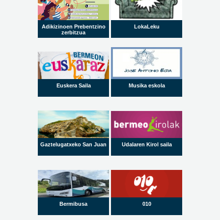
Adikizinoen Prebentzino
LokaLeku
zerbitzua
Euskera Saila
Musika eskola
Gaztelugatxeko San Juan
Udalaren Kirol saila
Bermibusa
010