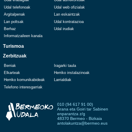
Udal telefonoak
Udal web ofizialak
Argitalpenak
Lan eskaintzak
Lan poltsak
Udal kontratazioa
Berhaz
Udal irudiak
Informatzaileen kanala
Turismoa
Zerbitzuak
Berriak
Iragarki taula
Elkarteak
Herriko instalazinoak
Herriko komunikabideak
Larrialdiak
Telefono interesgarriak
010 (94 617 91 00)
Arana eta Goiri tar Sabinen
enparantza z/g
48370 Bermeo - Bizkaia
antolakuntza@bermeo.eus