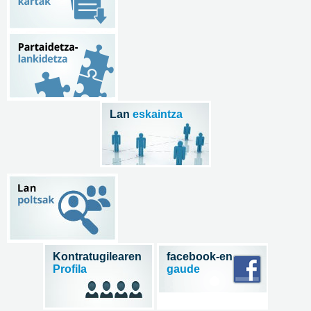
Lan
eskaintza
Kontratugilearen
facebook-en
Profila
gaude