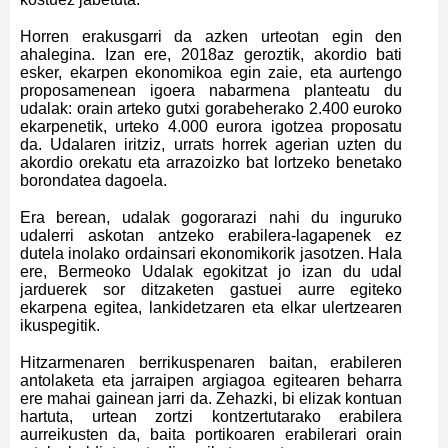
Horren erakusgarri da azken urteotan egin den
ahalegina. Izan ere, 2018az geroztik, akordio bati
esker, ekarpen ekonomikoa egin zaie, eta aurtengo
proposamenean igoera nabarmena planteatu du
udalak: orain arteko gutxi gorabeherako 2.400 euroko
ekarpenetik, urteko 4.000 eurora igotzea proposatu
da. Udalaren iritziz, urrats horrek agerian uzten du
akordio orekatu eta arrazoizko bat lortzeko benetako
borondatea dagoela.
Era berean, udalak gogorarazi nahi du inguruko
udalerri askotan antzeko erabilera-lagapenek ez
dutela inolako ordainsari ekonomikorik jasotzen. Hala
ere, Bermeoko Udalak egokitzat jo izan du udal
jarduerek sor ditzaketen gastuei aurre egiteko
ekarpena egitea, lankidetzaren eta elkar ulertzearen
ikuspegitik.
Hitzarmenaren berrikuspenaren baitan, erabileren
antolaketa eta jarraipen argiagoa egitearen beharra
ere mahai gainean jarri da. Zehazki, bi elizak kontuan
hartuta, urtean zortzi kontzertutarako erabilera
aurreikusten da, baita portikoaren erabilerari orain