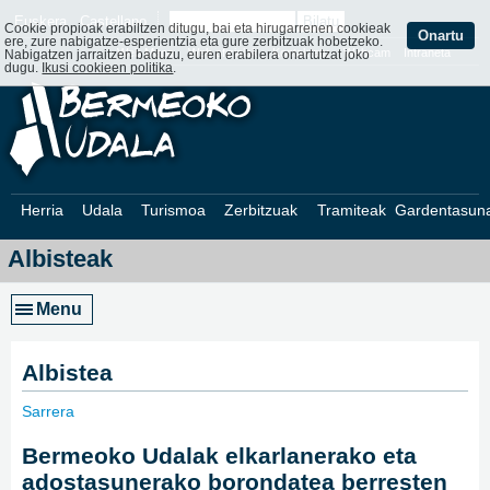
Euskera
Castellano
Cookie propioak erabiltzen ditugu, bai eta hirugarrenen cookieak
Onartu
ere, zure nabigatze-esperientzia eta gure zerbitzuak hobetzeko.
Web Mapa
Web ofizialak
Kontaktatu
Webcam
Intraneta
Nabigatzen jarraitzen baduzu, euren erabilera onartutzat joko
dugu.
Ikusi cookieen politika
.
Herria
Udala
Turismoa
Zerbitzuak
Tramiteak
Gardentasun
Albisteak
Menu
Albistea
Sarrera
»
Bermeoko Udalak elkarlanerako eta
adostasunerako borondatea berresten