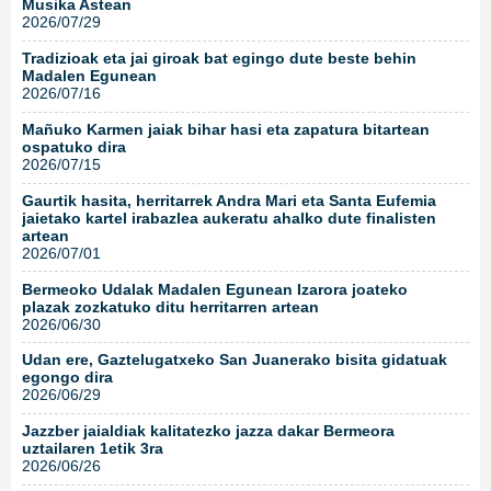
Musika Astean
2026/07/29
Tradizioak eta jai giroak bat egingo dute beste behin
Madalen Egunean
2026/07/16
Mañuko Karmen jaiak bihar hasi eta zapatura bitartean
ospatuko dira
2026/07/15
Gaurtik hasita, herritarrek Andra Mari eta Santa Eufemia
jaietako kartel irabazlea aukeratu ahalko dute finalisten
artean
2026/07/01
Bermeoko Udalak Madalen Egunean Izarora joateko
plazak zozkatuko ditu herritarren artean
2026/06/30
Udan ere, Gaztelugatxeko San Juanerako bisita gidatuak
egongo dira
2026/06/29
Jazzber jaialdiak kalitatezko jazza dakar Bermeora
uztailaren 1etik 3ra
2026/06/26