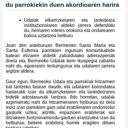
du parrokiekin duen akordioaren harira
Udalak elkarrizketaren eta lankidetza
instituzionalaren aldeko jarrera defendatu
du, herriaren interes orokorra eta ondarearen
balioa uztartzea helburu
Joan den asteburuan Bermeoko Santa Maria eta
Santa Eufemia parrokien inguruan komunikabide
batean elizaren aldetik zabaldutako adierazpenak
direla eta, Bermeoko Udalak bere ikuspegia zabaldu
nahi du, egoeraren testuingurua eta udalaren jarrera
argitze aldera.
Gaur egun, Bermeoko Udala eta parrokiak hitzarmen
bat lantzeko fasean daude, eta udalaren borondatea
hasieratik izan da elkarrizketaren eta lankidetzaren
bidetik adostasunak lantzea. Ildo horretan, udalak
azpimarratu nahi du hitzarmenaren helburua ez dela
inoiz izan parrokien gain udal erabileraren ondoriozko
gasturik uztea; aitzitik, espazioen erabilerak sor
ditzakeen funtzionamendu-gastuei erantzutea izan da
helburua, betiere erabilera horrek eragiten dituen
kostuez jabetuta.