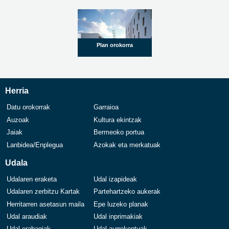
Plan orokorra
Herria
Datu orokorrak
Garraioa
Auzoak
Kultura ekintzak
Jaiak
Bermeoko portua
Lanbidea/Enplegua
Azokak eta merkatuak
Udala
Udalaren eraketa
Udal izapideak
Udalaren zerbitzu Kartak
Partehartzeko aukerak
Herritarren asetasun maila
Epe luzeko planak
Udal araudiak
Udal inprimakiak
Udal erabagiak
Udal aurrekontuak