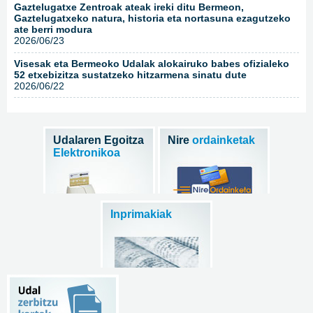
Gaztelugatxe Zentroak ateak ireki ditu Bermeon,
Gaztelugatxeko natura, historia eta nortasuna ezagutzeko
ate berri modura
2026/06/23
Visesak eta Bermeoko Udalak alokairuko babes ofizialeko
52 etxebizitza sustatzeko hitzarmena sinatu dute
2026/06/22
Udalaren Egoitza
Nire
ordainketak
Elektronikoa
Inprimakiak