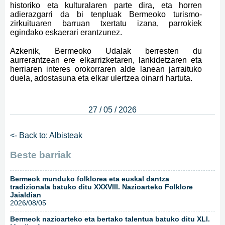
historiko eta kulturalaren parte dira, eta horren
adierazgarri da bi tenpluak Bermeoko turismo-
zirkuituaren barruan txertatu izana, parrokiek
egindako eskaerari erantzunez.
Azkenik, Bermeoko Udalak berresten du
aurrerantzean ere elkarrizketaren, lankidetzaren eta
herriaren interes orokorraren alde lanean jarraituko
duela, adostasuna eta elkar ulertzea oinarri hartuta.
27 / 05 / 2026
<- Back to: Albisteak
Beste barriak
Bermeok munduko folklorea eta euskal dantza
tradizionala batuko ditu XXXVIII. Nazioarteko Folklore
Jaialdian
2026/08/05
Bermeok nazioarteko eta bertako talentua batuko ditu XLI.