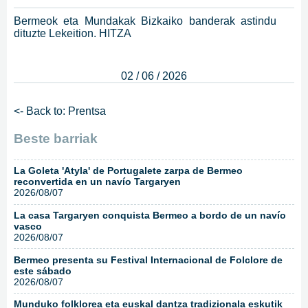
Bermeok eta Mundakak Bizkaiko banderak astindu
dituzte Lekeition. HITZA
02 / 06 / 2026
<- Back to: Prentsa
Beste barriak
La Goleta 'Atyla' de Portugalete zarpa de Bermeo
reconvertida en un navío Targaryen
2026/08/07
La casa Targaryen conquista Bermeo a bordo de un navío
vasco
2026/08/07
Bermeo presenta su Festival Internacional de Folclore de
este sábado
2026/08/07
Munduko folklorea eta euskal dantza tradizionala eskutik