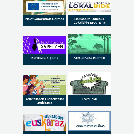
Next Generation Bermeo
Bermeoko Udaleko
Lokalbide programa
Berditasun plana
Klima Plana Bermeo
Adikizinoen Prebentzino
LokaLeku
zerbitzua