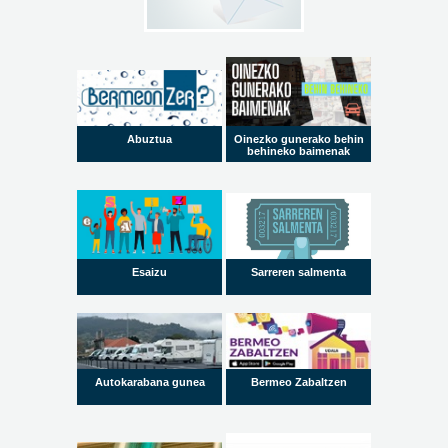
Abuztua
Oinezko gunerako behin
behineko baimenak
Esaizu
Sarreren salmenta
Autokarabana gunea
Bermeo Zabaltzen