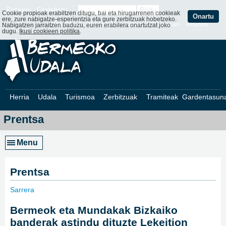
Euskera
Castellano
Cookie propioak erabiltzen ditugu, bai eta hirugarrenen cookieak
Onartu
ere, zure nabigatze-esperientzia eta gure zerbitzuak hobetzeko.
Web Mapa
Web ofizialak
Kontaktatu
Webcam
Intraneta
Nabigatzen jarraitzen baduzu, euren erabilera onartutzat joko
dugu.
Ikusi cookieen politika
.
Herria
Udala
Turismoa
Zerbitzuak
Tramiteak
Gardentasun
Prentsa
Menu
Prentsa
Sarrera
»
Bermeok eta Mundakak Bizkaiko
banderak astindu dituzte Lekeition