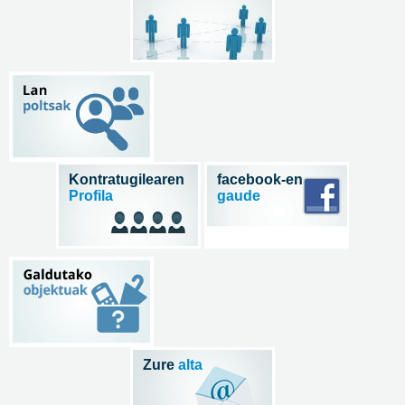
Kontratugilearen
facebook-en
Profila
gaude
Zure
alta