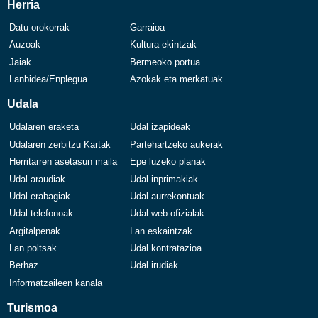
Herria
Datu orokorrak
Garraioa
Auzoak
Kultura ekintzak
Jaiak
Bermeoko portua
Lanbidea/Enplegua
Azokak eta merkatuak
Udala
Udalaren eraketa
Udal izapideak
Udalaren zerbitzu Kartak
Partehartzeko aukerak
Herritarren asetasun maila
Epe luzeko planak
Udal araudiak
Udal inprimakiak
Udal erabagiak
Udal aurrekontuak
Udal telefonoak
Udal web ofizialak
Argitalpenak
Lan eskaintzak
Lan poltsak
Udal kontratazioa
Berhaz
Udal irudiak
Informatzaileen kanala
Turismoa