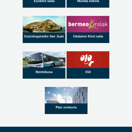
Euskera Saila
Musika eskola
Gaztelugatxeko San Juan
Udalaren Kirol saila
Bermibusa
010
Plan orokorra