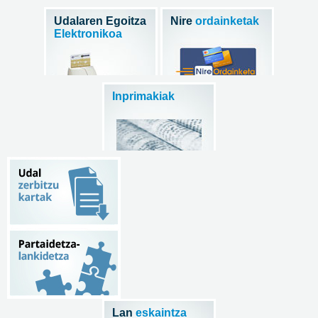
Udalaren Egoitza
Nire
ordainketak
Elektronikoa
Inprimakiak
Lan
eskaintza