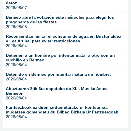
datoz
2026/08/07
Bermeo abre la votación este miércoles para elegir los
pregoneros de las fiestas
2026/08/05
Recomiendan limitar el consumo de agua en Busturialdea
y Lea Artibai para evitar restricciones.
2026/08/04
Detienen a un hombre por intentar matar a otro con un
cuchillo en Bermeo
2026/08/04
Detenido en Bermeo por intentar matar a un hombre.
2026/08/04
Abuztuaren 2tik 6ra ospatuko da XLI. Musika Astea
Bermeon
2026/08/04
Funtsezkoak ez diren jardueretarako ur kontsumoa
mugatzea gomendatu du Bilbao Bizkaia Ur Partzuergoak
2026/08/04