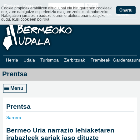
Euskera
Castellano
Cookie propioak erabiltzen ditugu, bai eta hirugarrenen cookieak
Onartu
ere, zure nabigatze-esperientzia eta gure zerbitzuak hobetzeko.
Web Mapa
Web ofizialak
Kontaktatu
Webcam
Intraneta
Nabigatzen jarraitzen baduzu, euren erabilera onartutzat joko
dugu.
Ikusi cookieen politika
.
Herria
Udala
Turismoa
Zerbitzuak
Tramiteak
Gardentasun
Prentsa
Menu
Prentsa
Sarrera
»
Bermeo Uria narrazio lehiaketaren
irabazleek sariak jaso dituzte