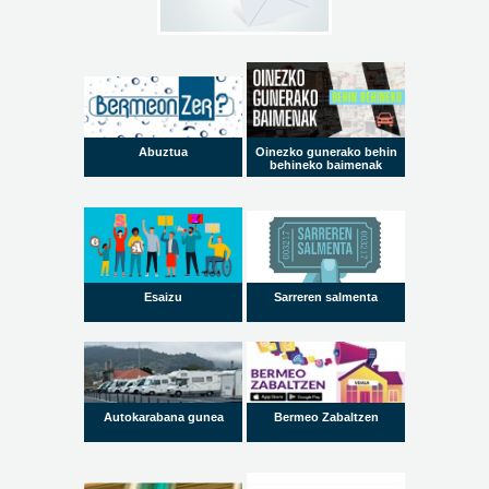
Abuztua
Oinezko gunerako behin
behineko baimenak
Esaizu
Sarreren salmenta
Autokarabana gunea
Bermeo Zabaltzen