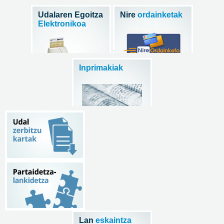
Udalaren Egoitza
Nire
ordainketak
Elektronikoa
Inprimakiak
Lan
eskaintza