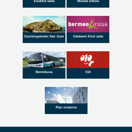
Euskera Saila
Musika eskola
Gaztelugatxeko San Juan
Udalaren Kirol saila
Bermibusa
010
Plan orokorra