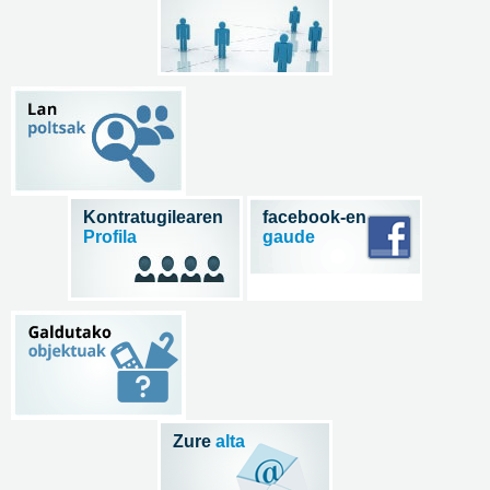
Kontratugilearen
facebook-en
Profila
gaude
Zure
alta