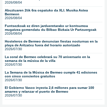
2026/08/04
Abuztuaren 2tik 6ra ospatuko da XLI. Musika Astea
Bermeon
2026/08/04
Funtsezkoak ez diren jardueretarako ur kontsumoa
mugatzea gomendatu du Bilbao Bizkaia Ur Partzuergoak
2026/08/04
Hosteleros de Bermeo denuncian fiestas nocturnas en la
playa de Aritzatxu fuera del horario autorizado
2026/07/30
La coral de Bermeo celebrará su 70 aniversario en la
semana de la música de la villa
2026/07/30
La Semana de la Música de Bermeo cumple 41 ediciones
con cinco conciertos gratuitos
2026/07/30
El Gobierno Vasco inyecta 2,6 millones para sumar 100
amarres y relanzar el puerto de Bermeo
2026/07/30