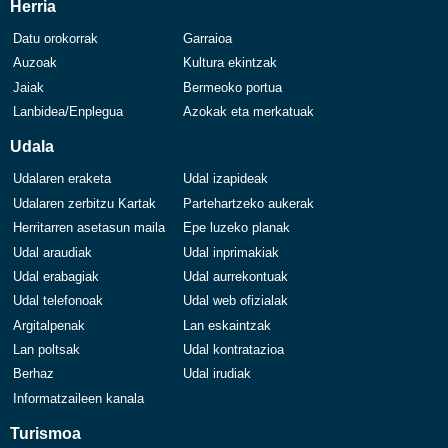
Herria
Datu orokorrak
Garraioa
Auzoak
Kultura ekintzak
Jaiak
Bermeoko portua
Lanbidea/Enplegua
Azokak eta merkatuak
Udala
Udalaren eraketa
Udal izapideak
Udalaren zerbitzu Kartak
Partehartzeko aukerak
Herritarren asetasun maila
Epe luzeko planak
Udal araudiak
Udal inprimakiak
Udal erabagiak
Udal aurrekontuak
Udal telefonoak
Udal web ofizialak
Argitalpenak
Lan eskaintzak
Lan poltsak
Udal kontratazioa
Berhaz
Udal irudiak
Informatzaileen kanala
Turismoa