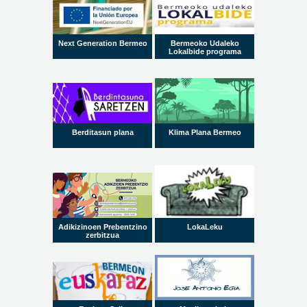
Next Generation Bermeo
Bermeoko Udaleko
Lokalbide programa
Berditasun plana
Klima Plana Bermeo
Adikizinoen Prebentzino
LokaLeku
zerbitzua