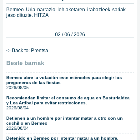
Bermeo Uria narrazio lehiaketaren irabazleek sariak
jaso dituzte. HITZA
02 / 06 / 2026
<- Back to: Prentsa
Beste barriak
Bermeo abre la votación este miércoles para elegir los
pregoneros de las fiestas
2026/08/05
Recomiendan limitar el consumo de agua en Busturialdea
y Lea Artibai para evitar restricciones.
2026/08/04
Detienen a un hombre por intentar matar a otro con un
cuchillo en Bermeo
2026/08/04
Detenido en Bermeo por intentar matar a un hombre.