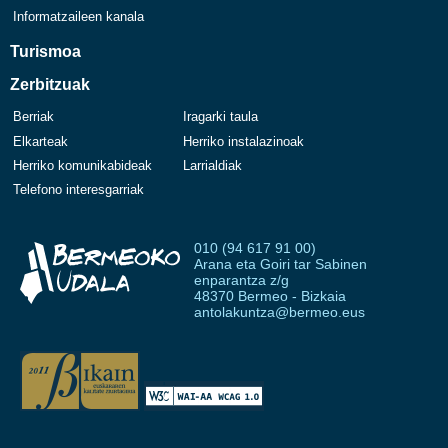
Informatzaileen kanala
Turismoa
Zerbitzuak
Berriak
Iragarki taula
Elkarteak
Herriko instalazinoak
Herriko komunikabideak
Larrialdiak
Telefono interesgarriak
010 (94 617 91 00)
Arana eta Goiri tar Sabinen
enparantza z/g
48370 Bermeo - Bizkaia
antolakuntza@bermeo.eus