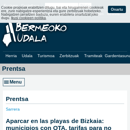
Euskera
Castellano
Cookie propioak erabiltzen ditugu, bai eta hirugarrenen cookieak
Onartu
ere, zure nabigatze-esperientzia eta gure zerbitzuak hobetzeko.
Web Mapa
Web ofizialak
Kontaktatu
Webcam
Intraneta
Nabigatzen jarraitzen baduzu, euren erabilera onartutzat joko
dugu.
Ikusi cookieen politika
.
Herria
Udala
Turismoa
Zerbitzuak
Tramiteak
Gardentasun
Prentsa
Menu
Prentsa
Sarrera
»
Aparcar en las playas de Bizkaia:
municipios con OTA, tarifas para no