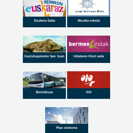
Euskera Saila
Musika eskola
Gaztelugatxeko San Juan
Udalaren Kirol saila
Bermibusa
010
Plan orokorra