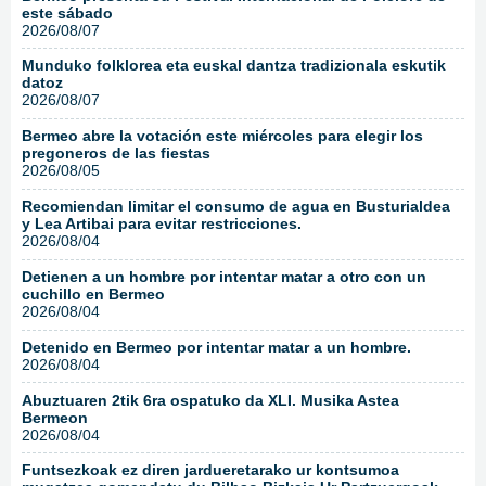
este sábado
2026/08/07
Munduko folklorea eta euskal dantza tradizionala eskutik
datoz
2026/08/07
Bermeo abre la votación este miércoles para elegir los
pregoneros de las fiestas
2026/08/05
Recomiendan limitar el consumo de agua en Busturialdea
y Lea Artibai para evitar restricciones.
2026/08/04
Detienen a un hombre por intentar matar a otro con un
cuchillo en Bermeo
2026/08/04
Detenido en Bermeo por intentar matar a un hombre.
2026/08/04
Abuztuaren 2tik 6ra ospatuko da XLI. Musika Astea
Bermeon
2026/08/04
Funtsezkoak ez diren jardueretarako ur kontsumoa