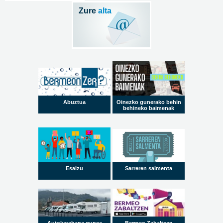
Zure
alta
Abuztua
Oinezko gunerako behin
behineko baimenak
Esaizu
Sarreren salmenta