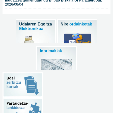
mugatzea gomendatu du Bilbao Bizkaia Ur Partzuergoak
2026/08/04
Udalaren Egoitza
Nire
ordainketak
Elektronikoa
Inprimakiak