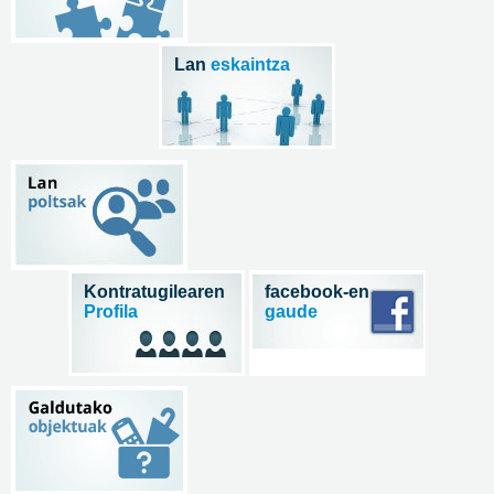
Lan
eskaintza
Kontratugilearen
facebook-en
Profila
gaude