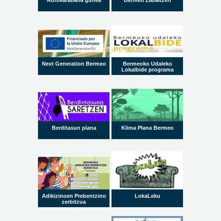
Autokarabana gunea
Bermeo Zabaltzen
Next Generation Bermeo
Bermeoko Udaleko
Lokalbide programa
Berditasun plana
Klima Plana Bermeo
Adikizinoen Prebentzino
LokaLeku
zerbitzua