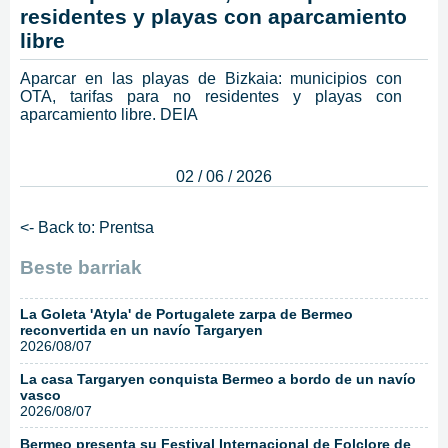
residentes y playas con aparcamiento
libre
Aparcar en las playas de Bizkaia: municipios con
OTA, tarifas para no residentes y playas con
aparcamiento libre. DEIA
02 / 06 / 2026
<- Back to: Prentsa
Beste barriak
La Goleta 'Atyla' de Portugalete zarpa de Bermeo
reconvertida en un navío Targaryen
2026/08/07
La casa Targaryen conquista Bermeo a bordo de un navío
vasco
2026/08/07
Bermeo presenta su Festival Internacional de Folclore de