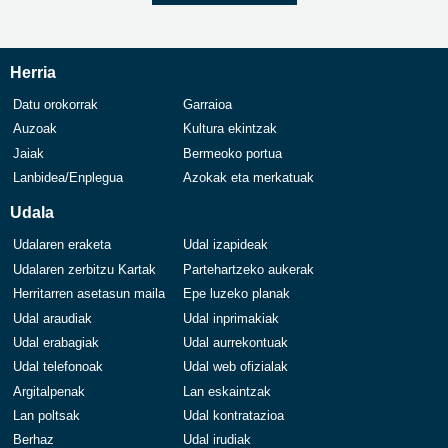
Herria
Datu orokorrak
Garraioa
Auzoak
Kultura ekintzak
Jaiak
Bermeoko portua
Lanbidea/Enplegua
Azokak eta merkatuak
Udala
Udalaren eraketa
Udal izapideak
Udalaren zerbitzu Kartak
Partehartzeko aukerak
Herritarren asetasun maila
Epe luzeko planak
Udal araudiak
Udal inprimakiak
Udal erabagiak
Udal aurrekontuak
Udal telefonoak
Udal web ofizialak
Argitalpenak
Lan eskaintzak
Lan poltsak
Udal kontratazioa
Berhaz
Udal irudiak