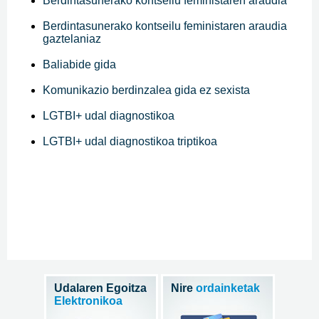
Berdintasunerako kontseilu feministaren araudia
Berdintasunerako kontseilu feministaren araudia
gaztelaniaz
Baliabide gida
Komunikazio berdinzalea gida ez sexista
LGTBI+ udal diagnostikoa
LGTBI+ udal diagnostikoa triptikoa
Udalaren Egoitza
Nire
ordainketak
Elektronikoa