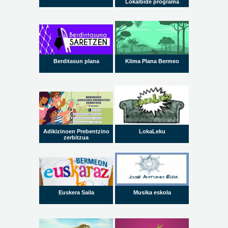
Lokalbide programa
Berditasun plana
Klima Plana Bermeo
Adikizinoen Prebentzino
LokaLeku
zerbitzua
Euskera Saila
Musika eskola