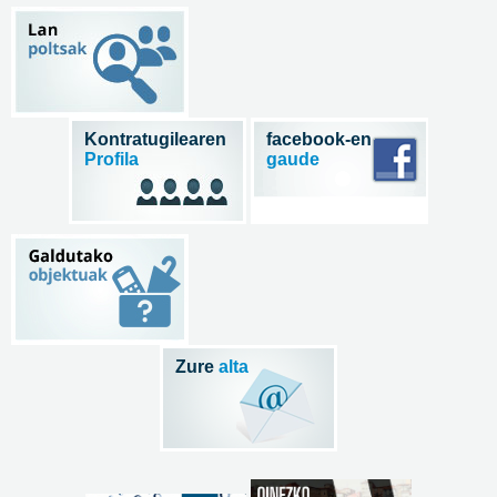
Kontratugilearen
facebook-en
Profila
gaude
Zure
alta