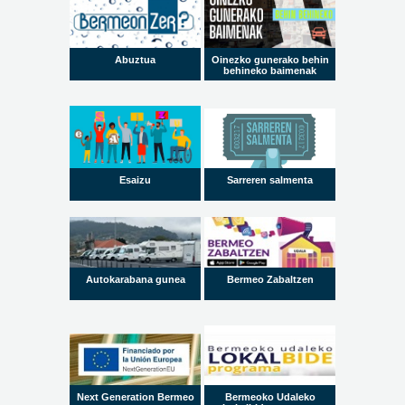
Abuztua
Oinezko gunerako behin
behineko baimenak
Esaizu
Sarreren salmenta
Autokarabana gunea
Bermeo Zabaltzen
Next Generation Bermeo
Bermeoko Udaleko