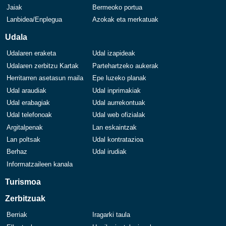
Jaiak
Bermeoko portua
Lanbidea/Enplegua
Azokak eta merkatuak
Udala
Udalaren eraketa
Udal izapideak
Udalaren zerbitzu Kartak
Partehartzeko aukerak
Herritarren asetasun maila
Epe luzeko planak
Udal araudiak
Udal inprimakiak
Udal erabagiak
Udal aurrekontuak
Udal telefonoak
Udal web ofizialak
Argitalpenak
Lan eskaintzak
Lan poltsak
Udal kontratazioa
Berhaz
Udal irudiak
Informatzaileen kanala
Turismoa
Zerbitzuak
Berriak
Iragarki taula