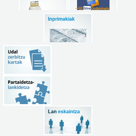
Inprimakiak
Lan
eskaintza