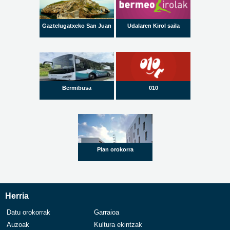
Gaztelugatxeko San Juan
Udalaren Kirol saila
Bermibusa
010
Plan orokorra
Herria
Datu orokorrak
Garraioa
Auzoak
Kultura ekintzak